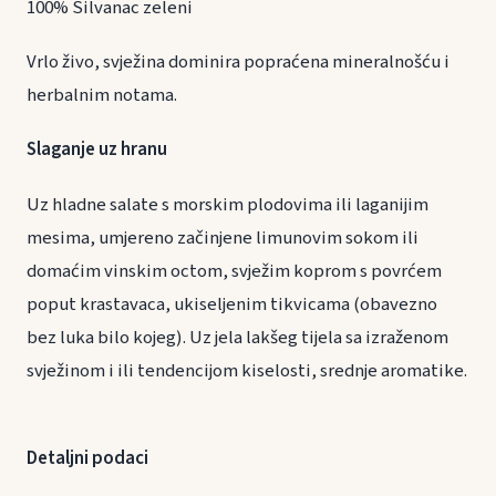
100% Silvanac zeleni
Vrlo živo, svježina dominira popraćena mineralnošću i
herbalnim notama.
Slaganje uz hranu
Uz hladne salate s morskim plodovima ili laganijim
mesima, umjereno začinjene limunovim sokom ili
domaćim vinskim octom, svježim koprom s povrćem
poput krastavaca, ukiseljenim tikvicama (obavezno
bez luka bilo kojeg). Uz jela lakšeg tijela sa izraženom
svježinom i ili tendencijom kiselosti, srednje aromatike.
Detaljni podaci