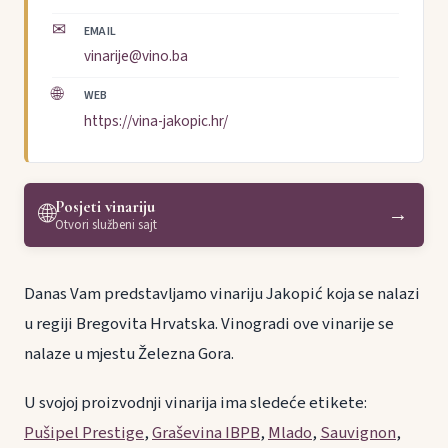
✉
EMAIL
vinarije@vino.ba
🌐
WEB
https://vina-jakopic.hr/
Posjeti vinariju
🌐
→
Otvori službeni sajt
Danas Vam predstavljamo vinariju Jakopić koja se nalazi
u regiji Bregovita Hrvatska. Vinogradi ove vinarije se
nalaze u mjestu Železna Gora.
U svojoj proizvodnji vinarija ima sledeće etikete:
Pušipel Prestige
,
Graševina IBPB
,
Mlado
,
Sauvignon
,