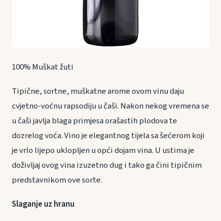
100% Muškat žuti
Tipične, sortne, muškatne arome ovom vinu daju
cvjetno-voćnu rapsodiju u čaši. Nakon nekog vremena se
u čaši javlja blaga primjesa orašastih plodova te
dozrelog voća. Vino je elegantnog tijela sa šećerom koji
je vrlo lijepo uklopljen u opći dojam vina. U ustima je
doživljaj ovog vina izuzetno dug i tako ga čini tipičnim
predstavnikom ove sorte.
Slaganje uz hranu