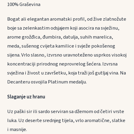
100% Graševina
Bogat ali elegantan aromatski profil, od žive zlatnožute
boje sa zelenkastim odsjajem koji asocira na svježinu,
arome grožđica, đumbira, datulja, suhih marelica,
meda, sušenog cvijeta kamilice i svježe pokošenog
sijena. Vrlo slasno, izvrsno uravnoteženo usprkos visokoj
koncentraciji prirodnog neprovrelog šećera. Izvrsna
svježina i živost u završetku, koja traži još gutljaj vina. Na
Decanteru osvojila Platinum medalju.
Slaganje uz hranu
Uz paški sir ili sardo serviran sa džemom od četiri vrste
luka. Uz deserte srednjeg tijela, vrlo aromatične, slatke
i masnije.