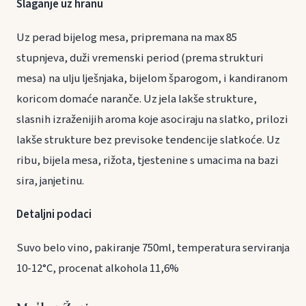
Slaganje uz hranu
Uz perad bijelog mesa, pripremana na max 85
stupnjeva, duži vremenski period (prema strukturi
mesa) na ulju lješnjaka, bijelom šparogom, i kandiranom
koricom domaće naranče. Uz jela lakše strukture,
slasnih izraženijih aroma koje asociraju na slatko, prilozi
lakše strukture bez previsoke tendencije slatkoće. Uz
ribu, bijela mesa, rižota, tjestenine s umacima na bazi
sira, janjetinu.
Detaljni podaci
Suvo belo vino, pakiranje 750ml, temperatura serviranja
10-12°C, procenat alkohola 11,6%