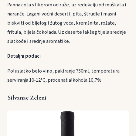
Panna cota s likerom od ruže, uz redukciju od muškata i
naranče. Lagani voćni deserti, pita, štrudle i masni
biskviti od bijelog i žutog voća, kremšnita, rožate,
fritula, bijela čokolada. Uz deserte lakšeg tijela srednje
slatkoće i srednje aromatike.
Detaljni podaci
Poluslatko belo vino, pakiranje 750ml, temperatura
serviranja 10-12°C, procenat alkohola 10,7%
Silvanac Zeleni