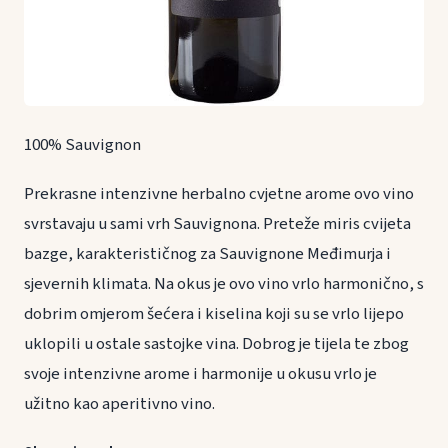
100% Sauvignon
Prekrasne intenzivne herbalno cvjetne arome ovo vino
svrstavaju u sami vrh Sauvignona. Preteže miris cvijeta
bazge, karakterističnog za Sauvignone Međimurja i
sjevernih klimata. Na okus je ovo vino vrlo harmonično, s
dobrim omjerom šećera i kiselina koji su se vrlo lijepo
uklopili u ostale sastojke vina. Dobrog je tijela te zbog
svoje intenzivne arome i harmonije u okusu vrlo je
užitno kao aperitivno vino.