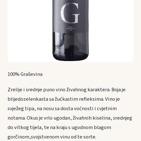
100% Graševina
Zrelije i srednje puno vino živahnog karaktera. Boja je
blijedozelenkasta sa žućkastim refleksima. Vino je
svježeg tipa, na nosu sa dosta voćnosti i cvjetnim
notama. Okus je vrlo ugodan, živahnih kiselina, srednjeg
do vitkog tijela, te na kraju s ugodnom blagom
gorčinom,svojstvenom vinu od te sorte.