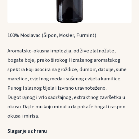
100% Moslavac (Šipon, Mosler, Furmint)
Aromatsko-okusna implozija, od žive zlatnožute,
bogate boje, preko širokog i izraženog aromatskog
spektra koji asocira na grožđice, đumbir, datulje, suhe
marelice, cvjetnog meda i sušenog cvijeta kamilice.
Punog i slasnog tijela i izvrsno uravnoteženo .
Dugotrajnog i vrlo sadržajnog, extraktnog završetka u
okusu. Dajte mu koju minutu da pokaže bogati raspon
okusa i mirisa.
Slaganje uz hranu