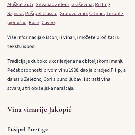
Muškat Žuti
,
Silvanac Zeleni
,
Graševina
,
Rizling
Rajnski
,
Pušipel Classic
,
Grofovo vino
,
Črleno
,
Terbotz
pjenušac
,
Rose
,
Cuvee
.
Više informacija o istoriji i vinariji možete pročitati u
tekstu ispod
Tradicija je duboko ukorijenjena na obiteljskom imanju.
Pečat osobnosti prvom vinu 1908. dao je pradjed Filip, a
danas u Železnoj Gori s puno ljubavi i strasti vina
stvaraju tri obiteljska naraštaja.
Vina vinarije Jakopić
Pušipel Prestige