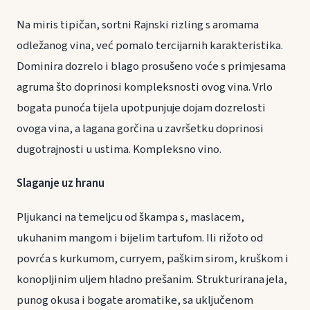
Na miris tipičan, sortni Rajnski rizling s aromama
odležanog vina, već pomalo tercijarnih karakteristika.
Dominira dozrelo i blago prosušeno voće s primjesama
agruma što doprinosi kompleksnosti ovog vina. Vrlo
bogata punoća tijela upotpunjuje dojam dozrelosti
ovoga vina, a lagana gorčina u završetku doprinosi
dugotrajnosti u ustima. Kompleksno vino.
Slaganje uz hranu
Pljukanci na temeljcu od škampa s, maslacem,
ukuhanim mangom i bijelim tartufom. Ili rižoto od
povrća s kurkumom, curryem, paškim sirom, kruškom i
konopljinim uljem hladno prešanim. Strukturirana jela,
punog okusa i bogate aromatike, sa uključenom