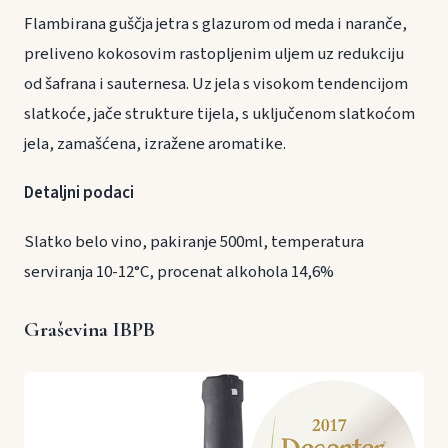
Flambirana guščja jetra s glazurom od meda i naranče,
preliveno kokosovim rastopljenim uljem uz redukciju
od šafrana i sauternesa. Uz jela s visokom tendencijom
slatkoće, jače strukture tijela, s uključenom slatkoćom
jela, zamašćena, izražene aromatike.
Detaljni podaci
Slatko belo vino, pakiranje 500ml, temperatura
serviranja 10-12°C, procenat alkohola 14,6%
Graševina IBPB