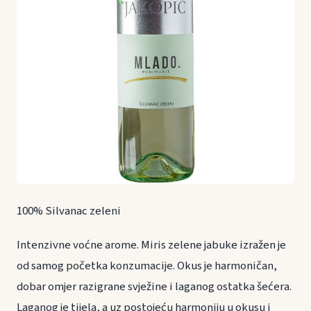
100% Silvanac zeleni
Intenzivne voćne arome. Miris zelene jabuke izražen je
od samog početka konzumacije. Okus je harmoničan,
dobar omjer razigrane svježine i laganog ostatka šećera.
Laganog je tijela, a uz postojeću harmoniju u okusu i