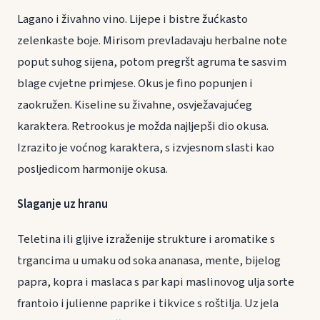
Lagano i živahno vino. Lijepe i bistre žućkasto
zelenkaste boje. Mirisom prevladavaju herbalne note
poput suhog sijena, potom pregršt agruma te sasvim
blage cvjetne primjese. Okus je fino popunjen i
zaokružen. Kiseline su živahne, osvježavajućeg
karaktera. Retrookus je možda najljepši dio okusa.
Izrazito je voćnog karaktera, s izvjesnom slasti kao
posljedicom harmonije okusa.
Slaganje uz hranu
Teletina ili gljive izraženije strukture i aromatike s
trgancima u umaku od soka ananasa, mente, bijelog
papra, kopra i maslaca s par kapi maslinovog ulja sorte
frantoio i julienne paprike i tikvice s roštilja. Uz jela