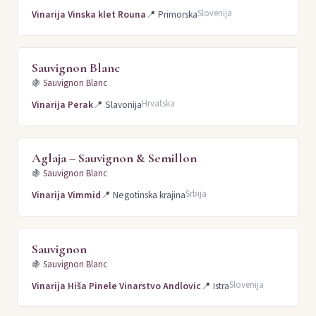
Slovenija
Vinarija Vinska klet Rouna
📍
Primorska
Sauvignon Blanc
🍇
Sauvignon Blanc
Hrvatska
Vinarija Perak
📍
Slavonija
Aglaja – Sauvignon & Semillon
🍇
Sauvignon Blanc
Srbija
Vinarija Vimmid
📍
Negotinska krajina
Sauvignon
🍇
Sauvignon Blanc
Slovenija
Vinarija Hiša Pinele Vinarstvo Andlovic
📍
Istra