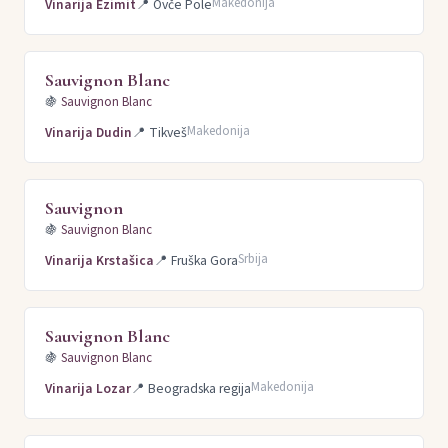
Makedonija
Vinarija Ezimit
📍
Ovče Pole
Sauvignon Blanc
🍇
Sauvignon Blanc
Makedonija
Vinarija Dudin
📍
Tikveš
Sauvignon
🍇
Sauvignon Blanc
Srbija
Vinarija Krstašica
📍
Fruška Gora
Sauvignon Blanc
🍇
Sauvignon Blanc
Makedonija
Vinarija Lozar
📍
Beogradska regija