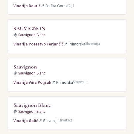
Srbija
Vinarija Deurić
📍
Fruška Gora
SAUVIGNON
🍇
Sauvignon Blanc
Slovenija
Vinarija Posestvo Ferjančič
📍
Primorska
Sauvignon
🍇
Sauvignon Blanc
Slovenija
Vinarija Vina Poljšak
📍
Primorska
Sauvignon Blanc
🍇
Sauvignon Blanc
Hrvatska
Vinarija Galić
📍
Slavonija