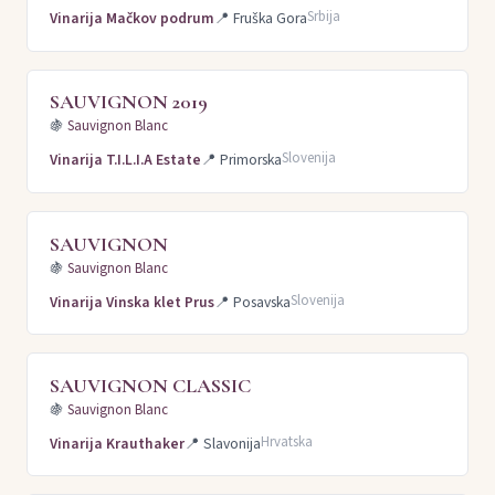
Srbija
Vinarija Mačkov podrum
📍
Fruška Gora
SAUVIGNON 2019
🍇
Sauvignon Blanc
Slovenija
Vinarija T.I.L.I.A Estate
📍
Primorska
SAUVIGNON
🍇
Sauvignon Blanc
Slovenija
Vinarija Vinska klet Prus
📍
Posavska
SAUVIGNON CLASSIC
🍇
Sauvignon Blanc
Hrvatska
Vinarija Krauthaker
📍
Slavonija