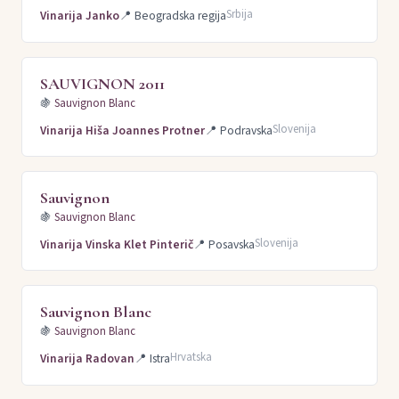
Srbija
Vinarija Janko
📍
Beogradska regija
SAUVIGNON 2011
🍇
Sauvignon Blanc
Slovenija
Vinarija Hiša Joannes Protner
📍
Podravska
Sauvignon
🍇
Sauvignon Blanc
Slovenija
Vinarija Vinska Klet Pinterič
📍
Posavska
Sauvignon Blanc
🍇
Sauvignon Blanc
Hrvatska
Vinarija Radovan
📍
Istra