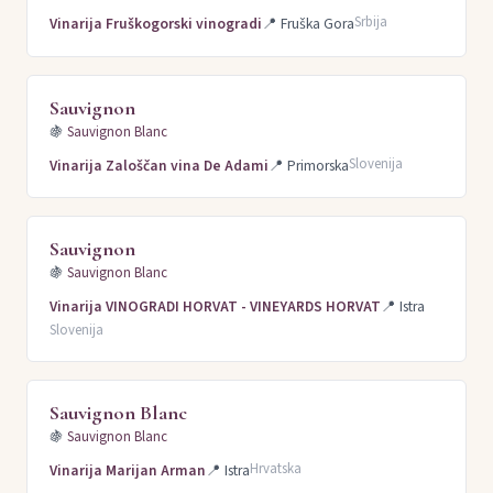
Srbija
Vinarija Fruškogorski vinogradi
📍
Fruška Gora
Sauvignon
🍇
Sauvignon Blanc
Slovenija
Vinarija Zaloščan vina De Adami
📍
Primorska
Sauvignon
🍇
Sauvignon Blanc
Vinarija VINOGRADI HORVAT - VINEYARDS HORVAT
📍
Istra
Slovenija
Sauvignon Blanc
🍇
Sauvignon Blanc
Hrvatska
Vinarija Marijan Arman
📍
Istra