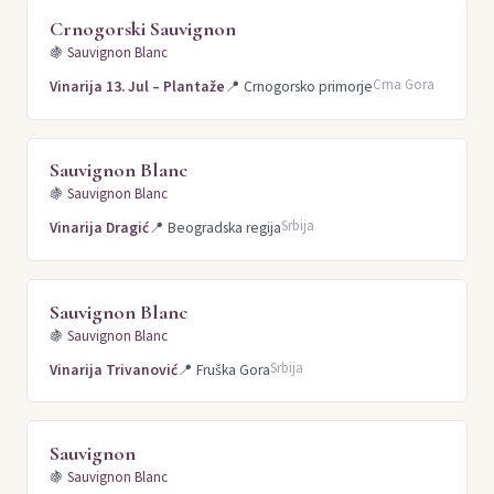
Crnogorski Sauvignon
🍇
Sauvignon Blanc
Crna Gora
Vinarija 13. Jul – Plantaže
📍
Crnogorsko primorje
Sauvignon Blanc
🍇
Sauvignon Blanc
Srbija
Vinarija Dragić
📍
Beogradska regija
Sauvignon Blanc
🍇
Sauvignon Blanc
Srbija
Vinarija Trivanović
📍
Fruška Gora
Sauvignon
🍇
Sauvignon Blanc