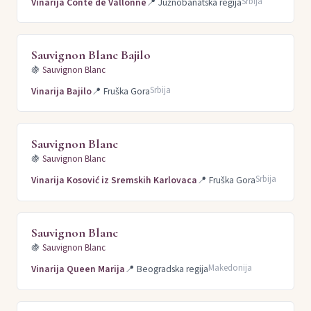
Srbija
Vinarija Conte de Vallonne
📍
Južnobanatska regija
Sauvignon Blanc Bajilo
🍇
Sauvignon Blanc
Srbija
Vinarija Bajilo
📍
Fruška Gora
Sauvignon Blanc
🍇
Sauvignon Blanc
Srbija
Vinarija Kosović iz Sremskih Karlovaca
📍
Fruška Gora
Sauvignon Blanc
🍇
Sauvignon Blanc
Makedonija
Vinarija Queen Marija
📍
Beogradska regija