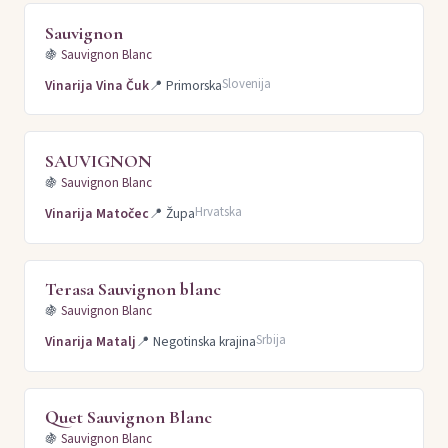
Sauvignon
🍇
Sauvignon Blanc
Slovenija
Vinarija Vina Čuk
📍
Primorska
SAUVIGNON
🍇
Sauvignon Blanc
Hrvatska
Vinarija Matočec
📍
Župa
Terasa Sauvignon blanc
🍇
Sauvignon Blanc
Srbija
Vinarija Matalj
📍
Negotinska krajina
Quet Sauvignon Blanc
🍇
Sauvignon Blanc