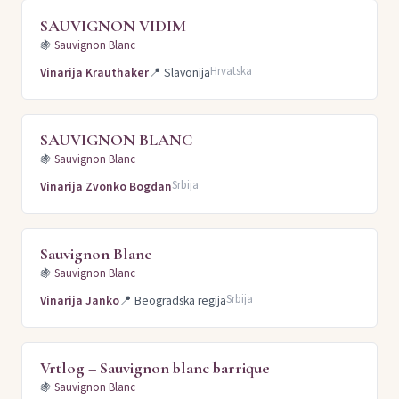
SAUVIGNON VIDIM
🍇
Sauvignon Blanc
Hrvatska
Vinarija Krauthaker
📍
Slavonija
SAUVIGNON BLANC
🍇
Sauvignon Blanc
Srbija
Vinarija Zvonko Bogdan
Sauvignon Blanc
🍇
Sauvignon Blanc
Srbija
Vinarija Janko
📍
Beogradska regija
Vrtlog – Sauvignon blanc barrique
🍇
Sauvignon Blanc