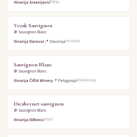
Srbija
Vinarija Arsenijević
Vezak Sauvignon
🍇
Sauvignon Blanc
Hrvatska
Vinarija Daruvar
📍
Slavonija
Sauvignon Blanc
🍇
Sauvignon Blanc
Makedonija
Vinarija Čiflik Winery
📍
Pelagonija
Dicabernet sauvignon
🍇
Sauvignon Blanc
Srbija
Vinarija DiBonis