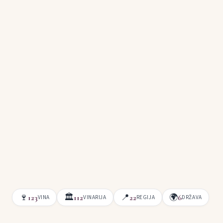
🍷
🏛
📍
🌍
123
112
22
6
VINA
VINARIJA
REGIJA
DRŽAVA