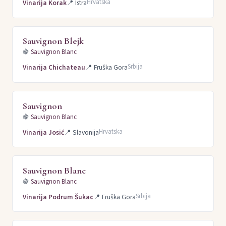
Hrvatska
Vinarija Korak
📍
Istra
Sauvignon Blejk
🍇
Sauvignon Blanc
Srbija
Vinarija Chichateau
📍
Fruška Gora
Sauvignon
🍇
Sauvignon Blanc
Hrvatska
Vinarija Josić
📍
Slavonija
Sauvignon Blanc
🍇
Sauvignon Blanc
Srbija
Vinarija Podrum Šukac
📍
Fruška Gora