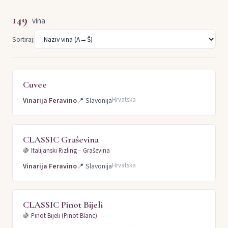
Tri Morave (108)
Negotinska krajina (104)
149
vina
Crnogorsko primorje (100)
Tikveš (96)
Podravska (86)
Sortiraj:
Župa (84)
Južnobanatska regija (66)
Posavska (56)
Povardarje (52)
Strumičko-Radoviška (37)
Plešivica (37)
Cuvee
Skopski region (32)
Kvarner (25)
Šumadija (21)
Hrvatska
Vinarija Feravino
📍
Slavonija
Hrvatsko Podunavlje (18)
Ohridski region (11)
Ovče Pole (8)
Pelagonija (7)
CLASSIC Graševina
🍇
Italijanski Rizling – Graševina
Hrvatska
Vinarija Feravino
📍
Slavonija
CLASSIC Pinot Bijeli
🍇
Pinot Bijeli (Pinot Blanc)