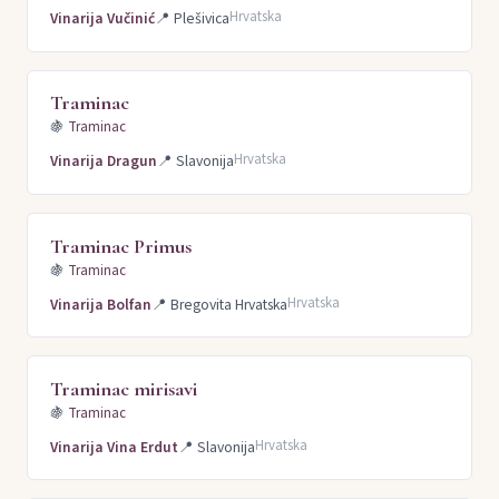
Hrvatska
Vinarija Vučinić
📍
Plešivica
Traminac
🍇
Traminac
Hrvatska
Vinarija Dragun
📍
Slavonija
Traminac Primus
🍇
Traminac
Hrvatska
Vinarija Bolfan
📍
Bregovita Hrvatska
Traminac mirisavi
🍇
Traminac
Hrvatska
Vinarija Vina Erdut
📍
Slavonija