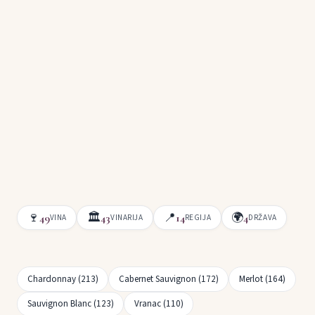
🍷
🏛
📍
🌍
49
43
14
4
VINA
VINARIJA
REGIJA
DRŽAVA
Chardonnay (213)
Cabernet Sauvignon (172)
Merlot (164)
Sauvignon Blanc (123)
Vranac (110)