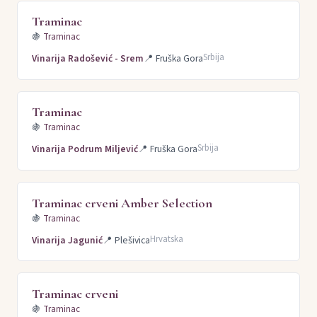
Traminac
🍇
Traminac
Srbija
Vinarija Radošević - Srem
📍
Fruška Gora
Traminac
🍇
Traminac
Srbija
Vinarija Podrum Miljević
📍
Fruška Gora
Traminac crveni Amber Selection
🍇
Traminac
Hrvatska
Vinarija Jagunić
📍
Plešivica
Traminac crveni
🍇
Traminac