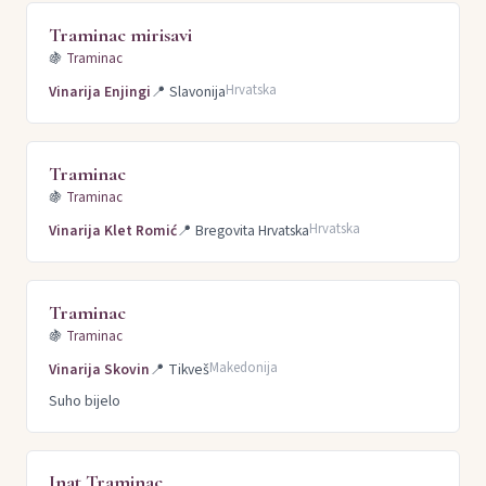
Traminac mirisavi
🍇
Traminac
Hrvatska
Vinarija Enjingi
📍
Slavonija
Traminac
🍇
Traminac
Hrvatska
Vinarija Klet Romić
📍
Bregovita Hrvatska
Traminac
🍇
Traminac
Makedonija
Vinarija Skovin
📍
Tikveš
Suho bijelo
Inat Traminac