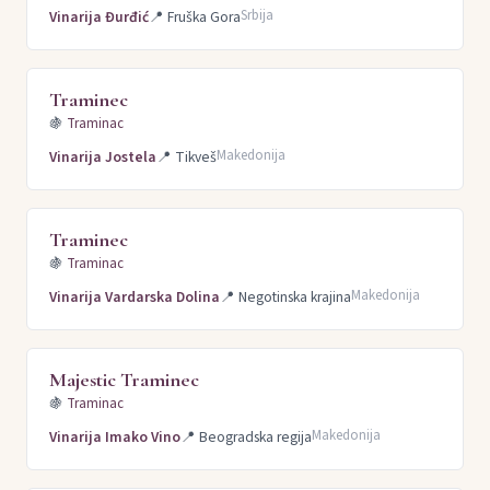
Srbija
Vinarija Đurđić
📍
Fruška Gora
Traminec
🍇
Traminac
Makedonija
Vinarija Jostela
📍
Tikveš
Traminec
🍇
Traminac
Makedonija
Vinarija Vardarska Dolina
📍
Negotinska krajina
Majestic Traminec
🍇
Traminac
Makedonija
Vinarija Imako Vino
📍
Beogradska regija