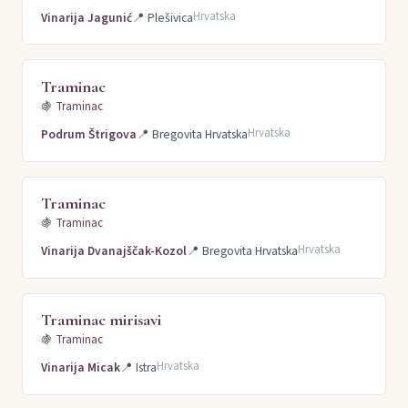
Hrvatska
Vinarija Jagunić
📍
Plešivica
Traminac
🍇
Traminac
Hrvatska
Podrum Štrigova
📍
Bregovita Hrvatska
Traminac
🍇
Traminac
Hrvatska
Vinarija Dvanajščak-Kozol
📍
Bregovita Hrvatska
Traminac mirisavi
🍇
Traminac
Hrvatska
Vinarija Micak
📍
Istra