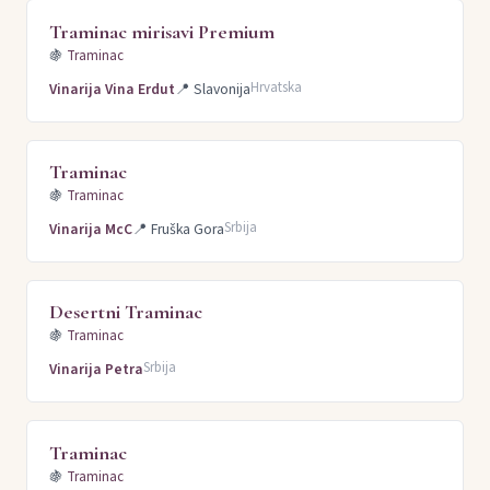
Traminac mirisavi Premium
🍇
Traminac
Hrvatska
Vinarija Vina Erdut
📍
Slavonija
Traminac
🍇
Traminac
Srbija
Vinarija McC
📍
Fruška Gora
Desertni Traminac
🍇
Traminac
Srbija
Vinarija Petra
Traminac
🍇
Traminac