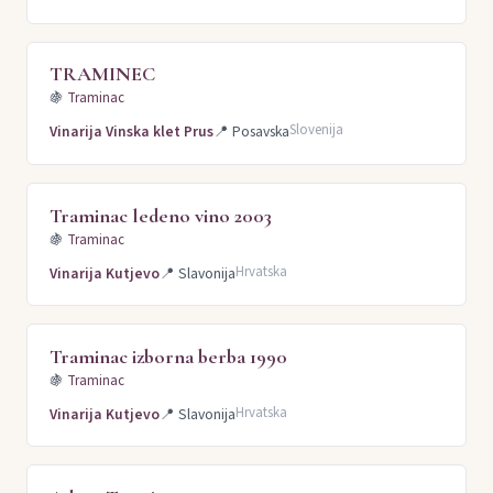
TRAMINEC
🍇
Traminac
Slovenija
Vinarija Vinska klet Prus
📍
Posavska
Traminac ledeno vino 2003
🍇
Traminac
Hrvatska
Vinarija Kutjevo
📍
Slavonija
Traminac izborna berba 1990
🍇
Traminac
Hrvatska
Vinarija Kutjevo
📍
Slavonija