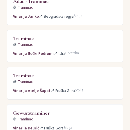
Adut - Traminac
🍇
Traminac
Srbija
Vinarija Janko
📍
Beogradska regija
Traminac
🍇
Traminac
Hrvatska
Vinarija Iločki Podrumi
📍
Istra
Traminac
🍇
Traminac
Srbija
Vinarija Atelje Šapat
📍
Fruška Gora
Gewurztraminer
🍇
Traminac
Srbija
Vinarija Deurić
📍
Fruška Gora