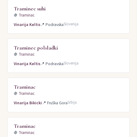
Traminec suhi
🍇
Traminac
Slovenija
Vinarija Keltis
📍
Podravska
Traminec polsladki
🍇
Traminac
Slovenija
Vinarija Keltis
📍
Podravska
Traminac
🍇
Traminac
Srbija
Vinarija Bikicki
📍
Fruška Gora
Traminac
🍇
Traminac