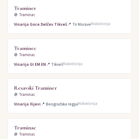
Traminer
🍇
Traminac
Makedonija
Vinarija Goce Delčev Tikveš
📍
Tri Morave
Traminec
🍇
Traminac
Makedonija
Vinarija GI EM EN
📍
Tikveš
Resavski Traminer
🍇
Traminac
Makedonija
Vinarija Ilijevi
📍
Beogradska regija
Traminac
🍇
Traminac