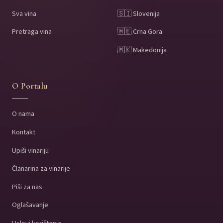
Sva vina
🇸🇮 Slovenija
Pretraga vina
🇲🇪 Crna Gora
🇲🇰 Makedonija
O Portalu
O nama
Kontakt
Upiši vinariju
Članarina za vinarije
Piši za nas
Oglašavanje