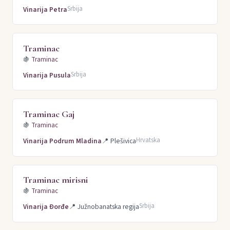
Srbija
Vinarija Petra
Traminac
🍇
Traminac
Srbija
Vinarija Pusula
Traminac Gaj
🍇
Traminac
Hrvatska
Vinarija Podrum Mladina
📍
Plešivica
Traminac mirisni
🍇
Traminac
Srbija
Vinarija Đorđe
📍
Južnobanatska regija