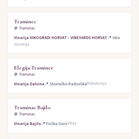
Traminec
🍇
Traminac
Vinarija VINOGRADI HORVAT - VINEYARDS HORVAT
📍
Istra
Slovenija
Elegija Traminer
🍇
Traminac
Makedonija
Vinarija Dalvina
📍
Strumičko-Radoviška
Traminac Bajilo
🍇
Traminac
Srbija
Vinarija Bajilo
📍
Fruška Gora