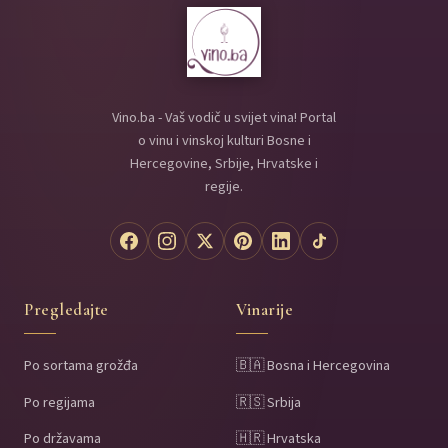
Vino.ba - Vaš vodič u svijet vina! Portal
o vinu i vinskoj kulturi Bosne i
Hercegovine, Srbije, Hrvatske i
regije.
Pregledajte
Vinarije
Po sortama grožđa
🇧🇦 Bosna i Hercegovina
Po regijama
🇷🇸 Srbija
Po državama
🇭🇷 Hrvatska