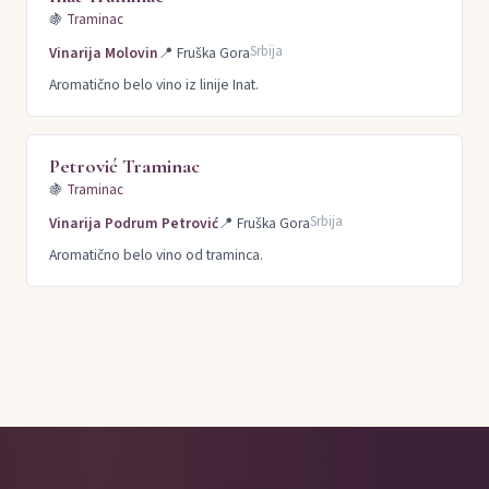
🍇
Traminac
Srbija
Vinarija Molovin
📍
Fruška Gora
Aromatično belo vino iz linije Inat.
Petrović Traminac
🍇
Traminac
Srbija
Vinarija Podrum Petrović
📍
Fruška Gora
Aromatično belo vino od traminca.