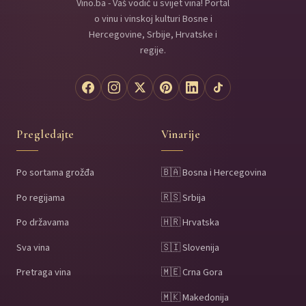
Vino.ba - Vaš vodič u svijet vina! Portal
o vinu i vinskoj kulturi Bosne i
Hercegovine, Srbije, Hrvatske i
regije.
Pregledajte
Vinarije
Po sortama grožđa
🇧🇦 Bosna i Hercegovina
Po regijama
🇷🇸 Srbija
Po državama
🇭🇷 Hrvatska
Sva vina
🇸🇮 Slovenija
Pretraga vina
🇲🇪 Crna Gora
🇲🇰 Makedonija