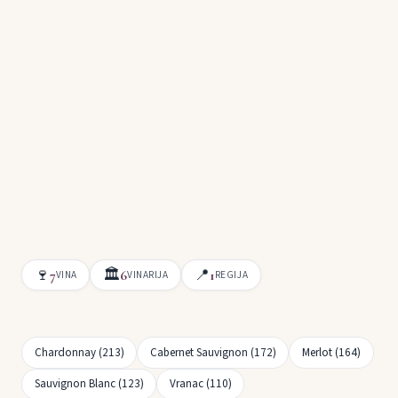
🍷
🏛
📍
7
6
1
VINA
VINARIJA
REGIJA
Chardonnay (213)
Cabernet Sauvignon (172)
Merlot (164)
Sauvignon Blanc (123)
Vranac (110)