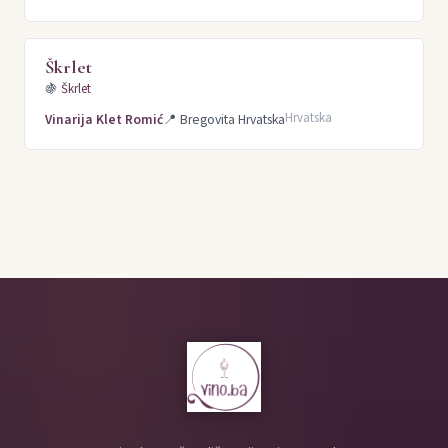
Škrlet
🍇
Škrlet
Hrvatska
Vinarija Klet Romić
📍
Bregovita Hrvatska