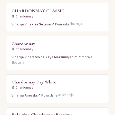
CHARDONNAY CLASSIC
🍇
Chardonnay
Slovenija
Vinarija Vinakras Sežana
📍
Primorska
Chardonnay
🍇
Chardonnay
Vinarija Vinarstvo de Reya Maksimiljan
📍
Primorska
Slovenija
Chardonnay Dry White
🍇
Chardonnay
Makedonija
Vinarija Anevski
📍
Povardarje
Belo vino Chardonnay Barrique