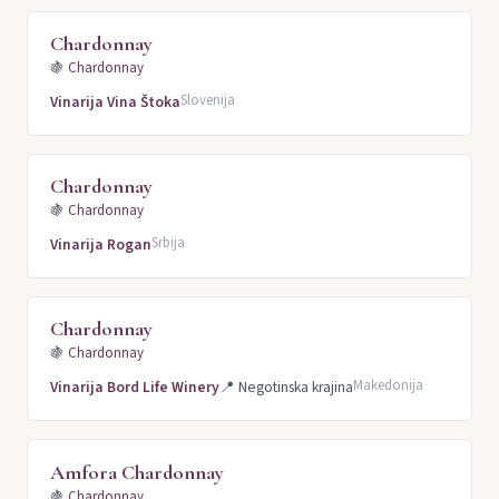
Chardonnay
🍇
Chardonnay
Slovenija
Vinarija Vina Štoka
Chardonnay
🍇
Chardonnay
Srbija
Vinarija Rogan
Chardonnay
🍇
Chardonnay
Makedonija
Vinarija Bord Life Winery
📍
Negotinska krajina
Amfora Chardonnay
🍇
Chardonnay