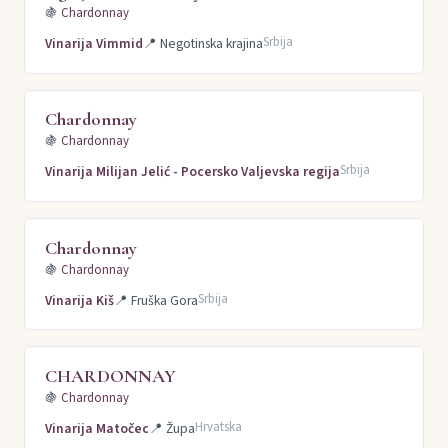
🍇
Chardonnay
Srbija
Vinarija Vimmid
📍
Negotinska krajina
Chardonnay
🍇
Chardonnay
Srbija
Vinarija Milijan Jelić - Pocersko Valjevska regija
Chardonnay
🍇
Chardonnay
Srbija
Vinarija Kiš
📍
Fruška Gora
CHARDONNAY
🍇
Chardonnay
Hrvatska
Vinarija Matočec
📍
Župa