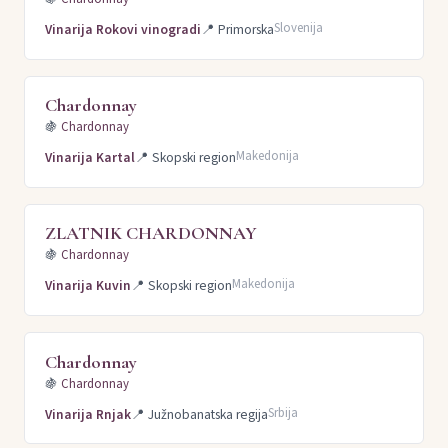
Slovenija
Vinarija Rokovi vinogradi
📍
Primorska
Chardonnay
🍇
Chardonnay
Makedonija
Vinarija Kartal
📍
Skopski region
ZLATNIK CHARDONNAY
🍇
Chardonnay
Makedonija
Vinarija Kuvin
📍
Skopski region
Chardonnay
🍇
Chardonnay
Srbija
Vinarija Rnjak
📍
Južnobanatska regija