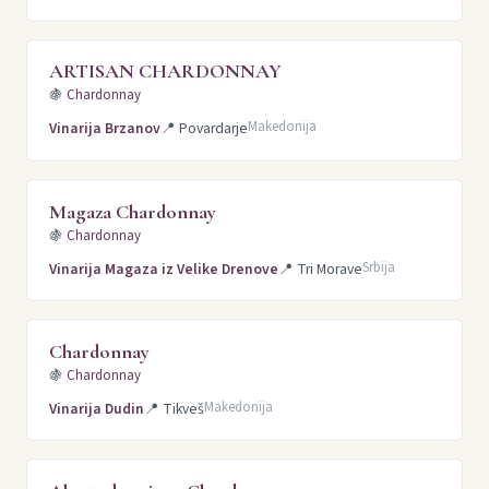
ARTISAN CHARDONNAY
🍇
Chardonnay
Makedonija
Vinarija Brzanov
📍
Povardarje
Magaza Chardonnay
🍇
Chardonnay
Srbija
Vinarija Magaza iz Velike Drenove
📍
Tri Morave
Chardonnay
🍇
Chardonnay
Makedonija
Vinarija Dudin
📍
Tikveš