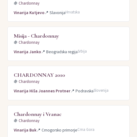
🍇
Chardonnay
Hrvatska
Vinarija Kutjevo
📍
Slavonija
Misija - Chardonnay
🍇
Chardonnay
Srbija
Vinarija Janko
📍
Beogradska regija
CHARDONNAY 2010
🍇
Chardonnay
Slovenija
Vinarija Hiša Joannes Protner
📍
Podravska
Chardonnay i Vranac
🍇
Chardonnay
Crna Gora
Vinarija Buk
📍
Crnogorsko primorje