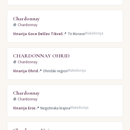
Chardonnay
🍇
Chardonnay
Makedonija
Vinarija Goce Delčev Tikveš
📍
Tri Morave
CHARDONNAY OHRID
🍇
Chardonnay
Makedonija
Vinarija Ohrid
📍
Ohridski region
Chardonnay
🍇
Chardonnay
Makedonija
Vinarija Eros
📍
Negotinska krajina