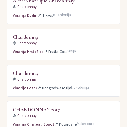
Akrato barrique Chardonnay
🍇
Chardonnay
Makedonija
Vinarija Dudin
📍
Tikveš
Chardonnay
🍇
Chardonnay
Srbija
Vinarija Krstašica
📍
Fruška Gora
Chardonnay
🍇
Chardonnay
Makedonija
Vinarija Lozar
📍
Beogradska regija
CHARDONNAY 2017
🍇
Chardonnay
Makedonija
Vinarija Chateau Sopot
📍
Povardarje