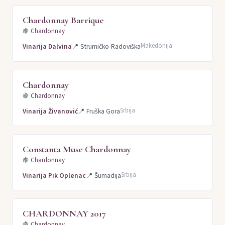
Chardonnay Barrique
🍇
Chardonnay
Makedonija
Vinarija Dalvina
📍
Strumičko-Radoviška
Chardonnay
🍇
Chardonnay
Srbija
Vinarija Živanović
📍
Fruška Gora
Constanta Muse Chardonnay
🍇
Chardonnay
Srbija
Vinarija Pik Oplenac
📍
Šumadija
CHARDONNAY 2017
🍇
Chardonnay