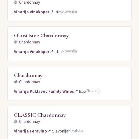
🍇
Chardonnay
Slovenija
Vinarija Vinakoper
📍
Istra
Okusi Istre Chardonnay
🍇
Chardonnay
Slovenija
Vinarija Vinakoper
📍
Istra
Chardonnay
🍇
Chardonnay
Slovenija
Vinarija Puklavec Family Wines
📍
Istra
CLASSIC Chardonnay
🍇
Chardonnay
Hrvatska
Vinarija Feravino
📍
Slavonija