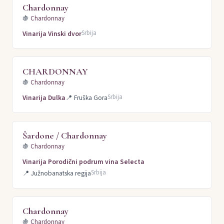
Chardonnay
🍇
Chardonnay
Srbija
Vinarija Vinski dvor
CHARDONNAY
🍇
Chardonnay
Srbija
Vinarija Dulka
📍
Fruška Gora
Šardone / Chardonnay
🍇
Chardonnay
Vinarija Porodični podrum vina Selecta
Srbija
📍
Južnobanatska regija
Chardonnay
🍇
Chardonnay