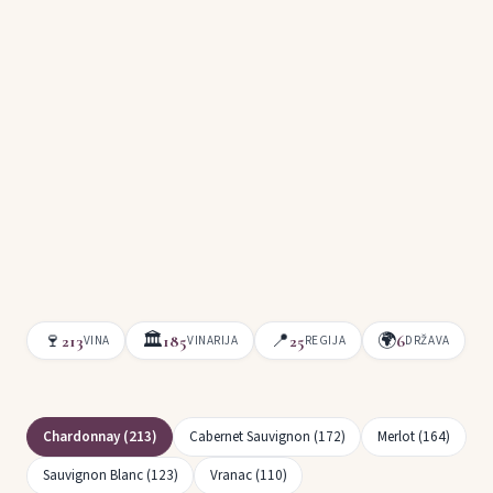
🍷
🏛
📍
🌍
213
185
25
6
VINA
VINARIJA
REGIJA
DRŽAVA
Chardonnay (213)
Cabernet Sauvignon (172)
Merlot (164)
Sauvignon Blanc (123)
Vranac (110)