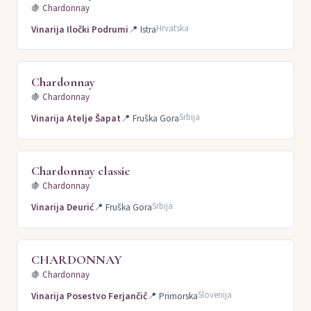
🍇
Chardonnay
Hrvatska
Vinarija Iločki Podrumi
📍
Istra
Chardonnay
🍇
Chardonnay
Srbija
Vinarija Atelje Šapat
📍
Fruška Gora
Chardonnay classic
🍇
Chardonnay
Srbija
Vinarija Deurić
📍
Fruška Gora
CHARDONNAY
🍇
Chardonnay
Slovenija
Vinarija Posestvo Ferjančič
📍
Primorska