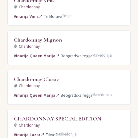
Chardonnay Vinis
🍇
Chardonnay
Srbija
Vinarija Vinis
📍
Tri Morave
Chardonnay Mignon
🍇
Chardonnay
Makedonija
Vinarija Queen Marija
📍
Beogradska regija
Chardonnay Classic
🍇
Chardonnay
Makedonija
Vinarija Queen Marija
📍
Beogradska regija
CHARDONNAY SPECIAL EDITION
🍇
Chardonnay
Makedonija
Vinarija Lazar
📍
Tikveš