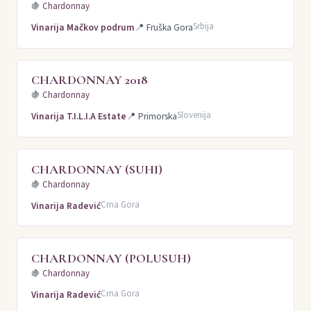
🍇
Chardonnay
Srbija
Vinarija Mačkov podrum
📍
Fruška Gora
CHARDONNAY 2018
🍇
Chardonnay
Slovenija
Vinarija T.I.L.I.A Estate
📍
Primorska
CHARDONNAY (SUHI)
🍇
Chardonnay
Crna Gora
Vinarija Radević
CHARDONNAY (POLUSUH)
🍇
Chardonnay
Crna Gora
Vinarija Radević