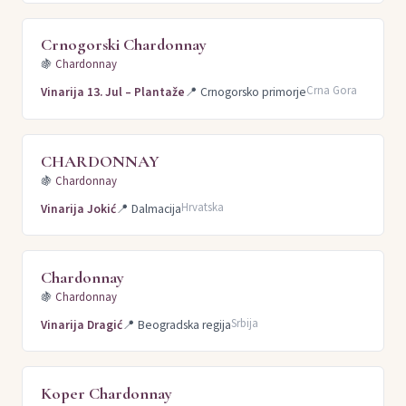
Crnogorski Chardonnay
🍇
Chardonnay
Crna Gora
Vinarija 13. Jul – Plantaže
📍
Crnogorsko primorje
CHARDONNAY
🍇
Chardonnay
Hrvatska
Vinarija Jokić
📍
Dalmacija
Chardonnay
🍇
Chardonnay
Srbija
Vinarija Dragić
📍
Beogradska regija
Koper Chardonnay