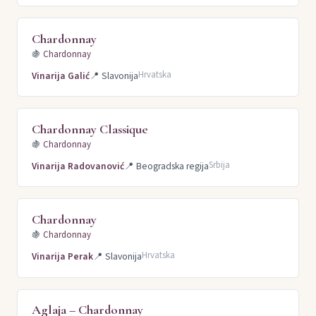
Chardonnay
🍇
Chardonnay
Hrvatska
Vinarija Galić
📍
Slavonija
Chardonnay Classique
🍇
Chardonnay
Srbija
Vinarija Radovanović
📍
Beogradska regija
Chardonnay
🍇
Chardonnay
Hrvatska
Vinarija Perak
📍
Slavonija
Aglaja – Chardonnay