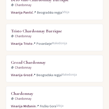
🍇
Chardonnay
Srbija
Vinarija Pantić
📍
Beogradska regija
Tristo Chardonnay Barrique
🍇
Chardonnay
Makedonija
Vinarija Tristo
📍
Povardarje
Grozd Chardonnay
🍇
Chardonnay
Makedonija
Vinarija Grozd
📍
Beogradska regija
Chardonnay
🍇
Chardonnay
Srbija
Vinarija Mrđanin
📍
Fruška Gora