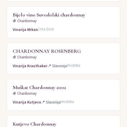
Bijelo vino Suvodolski chardonnay
🍇
Chardonnay
Crna Gora
Vinarija Mrkan
CHARDONNAY ROSENBERG
🍇
Chardonnay
Hrvatska
Vinarija Krauthaker
📍
Slavonija
Muškat Chardonnay 2002
🍇
Chardonnay
Hrvatska
Vinarija Kutjevo
📍
Slavonija
Kutjevo Chardonnay