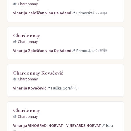
🍇
Chardonnay
Slovenija
Vinarija Zaloščan vina De Adami
📍
Primorska
Chardonnay
🍇
Chardonnay
Slovenija
Vinarija Zaloščan vina De Adami
📍
Primorska
Chardonnay Kovačević
🍇
Chardonnay
Srbija
Vinarija Kovačević
📍
Fruška Gora
Chardonnay
🍇
Chardonnay
Vinarija VINOGRADI HORVAT - VINEYARDS HORVAT
📍
Istra