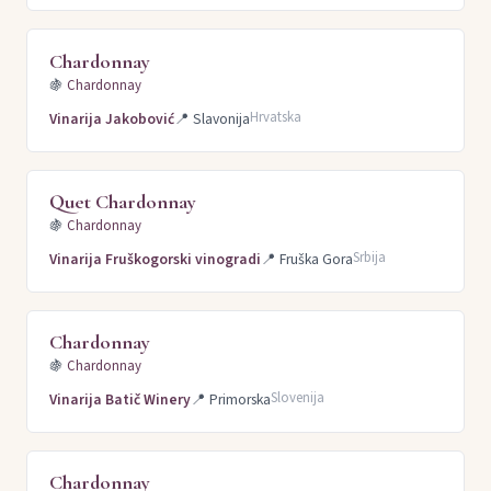
Chardonnay
🍇
Chardonnay
Hrvatska
Vinarija Jakobović
📍
Slavonija
Quet Chardonnay
🍇
Chardonnay
Srbija
Vinarija Fruškogorski vinogradi
📍
Fruška Gora
Chardonnay
🍇
Chardonnay
Slovenija
Vinarija Batič Winery
📍
Primorska
Chardonnay