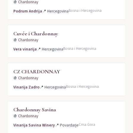
🍇
Chardonnay
Bosna i Hercegovina
Podrum Andrija
📍
Hercegovina
Cuvée i Chardonnay
🍇
Chardonnay
Bosna i Hercegovina
Vera vinarija
📍
Hercegovina
CZ CHARDONNAY
🍇
Chardonnay
Bosna i Hercegovina
Vinarija Zadro
📍
Hercegovina
Chardonnay Savina
🍇
Chardonnay
Crna Gora
Vinarija Savina Winery
📍
Povardarje