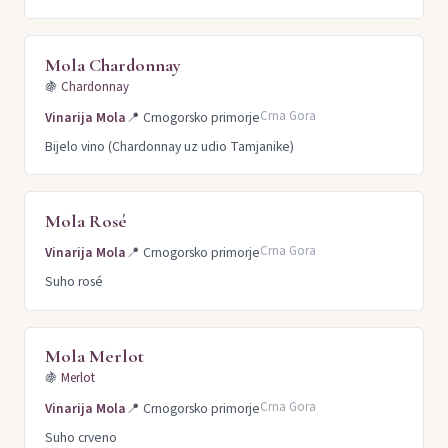
Mola Chardonnay
🍇
Chardonnay
Crna Gora
Vinarija Mola
📍
Crnogorsko primorje
Bijelo vino (Chardonnay uz udio Tamjanike)
Mola Rosé
Crna Gora
Vinarija Mola
📍
Crnogorsko primorje
Suho rosé
Mola Merlot
🍇
Merlot
Crna Gora
Vinarija Mola
📍
Crnogorsko primorje
Suho crveno