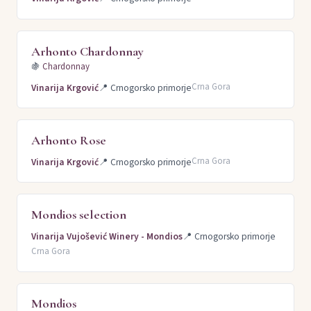
Arhonto Chardonnay
🍇
Chardonnay
Crna Gora
Vinarija Krgović
📍
Crnogorsko primorje
Arhonto Rose
Crna Gora
Vinarija Krgović
📍
Crnogorsko primorje
Mondios selection
Vinarija Vujošević Winery - Mondios
📍
Crnogorsko primorje
Crna Gora
Mondios