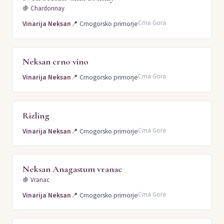
🍇
Chardonnay
Crna Gora
Vinarija Neksan
📍
Crnogorsko primorje
Neksan crno vino
Crna Gora
Vinarija Neksan
📍
Crnogorsko primorje
Rizling
Crna Gora
Vinarija Neksan
📍
Crnogorsko primorje
Neksan Anagastum vranac
🍇
Vranac
Crna Gora
Vinarija Neksan
📍
Crnogorsko primorje