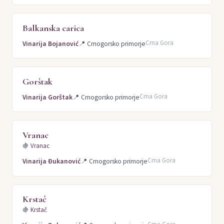
Balkanska carica
Crna Gora
Vinarija Bojanović
📍
Crnogorsko primorje
Gorštak
Crna Gora
Vinarija Gorštak
📍
Crnogorsko primorje
Vranac
🍇
Vranac
Crna Gora
Vinarija Đukanović
📍
Crnogorsko primorje
Krstač
🍇
Krstač