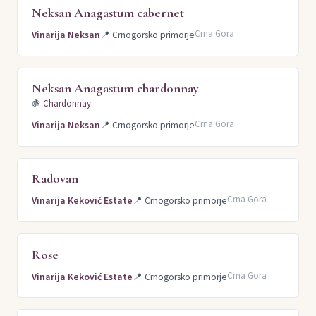
Neksan Anagastum cabernet
Crna Gora
Vinarija Neksan
📍
Crnogorsko primorje
Neksan Anagastum chardonnay
🍇
Chardonnay
Crna Gora
Vinarija Neksan
📍
Crnogorsko primorje
Radovan
Crna Gora
Vinarija Keković Estate
📍
Crnogorsko primorje
Rose
Crna Gora
Vinarija Keković Estate
📍
Crnogorsko primorje