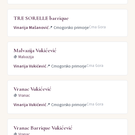
TRE SORELLE barrique
Crna Gora
Vinarija Mašanović
📍
Crnogorsko primorje
Malvazija Vukićević
🍇
Malvazija
Crna Gora
Vinarija Vukićević
📍
Crnogorsko primorje
Vranac Vukićević
🍇
Vranac
Crna Gora
Vinarija Vukićević
📍
Crnogorsko primorje
Vranac Barrique Vukićević
🍇
Vranac