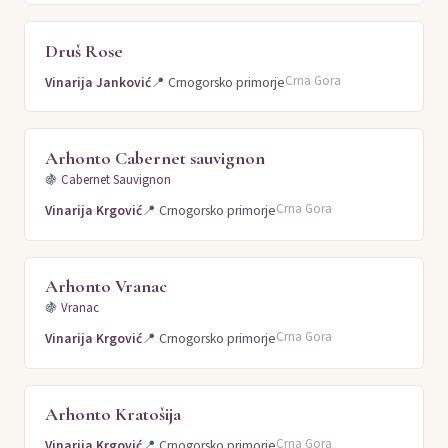
Druš Rose
Crna Gora
Vinarija Janković
📍
Crnogorsko primorje
Arhonto Cabernet sauvignon
🍇
Cabernet Sauvignon
Crna Gora
Vinarija Krgović
📍
Crnogorsko primorje
Arhonto Vranac
🍇
Vranac
Crna Gora
Vinarija Krgović
📍
Crnogorsko primorje
Arhonto Kratošija
Crna Gora
Vinarija Krgović
📍
Crnogorsko primorje