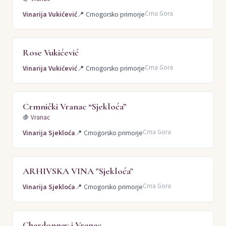
Crna Gora
Vinarija Vukićević
📍
Crnogorsko primorje
Rose Vukićević
Crna Gora
Vinarija Vukićević
📍
Crnogorsko primorje
Crmnički Vranac “Sjekloća”
🍇
Vranac
Crna Gora
Vinarija Sjekloća
📍
Crnogorsko primorje
ARHIVSKA VINA "Sjekloća"
Crna Gora
Vinarija Sjekloća
📍
Crnogorsko primorje
Chardonnay i Vranac