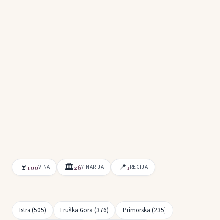
🍷
🏛
📍
100
26
1
VINA
VINARIJA
REGIJA
Istra (505)
Fruška Gora (376)
Primorska (235)