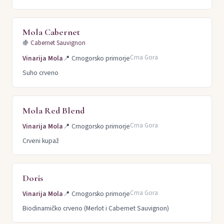
Mola Cabernet
🍇
Cabernet Sauvignon
Crna Gora
Vinarija Mola
📍
Crnogorsko primorje
Suho crveno
Mola Red Blend
Crna Gora
Vinarija Mola
📍
Crnogorsko primorje
Crveni kupaž
Doris
Crna Gora
Vinarija Mola
📍
Crnogorsko primorje
Biodinamičko crveno (Merlot i Cabernet Sauvignon)