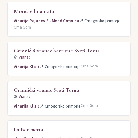
Mond Vilina nota
Vinarija Pejanović - Mond Crmnica
📍
Crnogorsko primorje
Crna Gora
Crmnički vranac barrique Sveti Toma
🍇
Vranac
Crna Gora
Vinarija Klisić
📍
Crnogorsko primorje
Crmnički vranac Sveti Toma
🍇
Vranac
Crna Gora
Vinarija Klisić
📍
Crnogorsko primorje
La Beccaccia