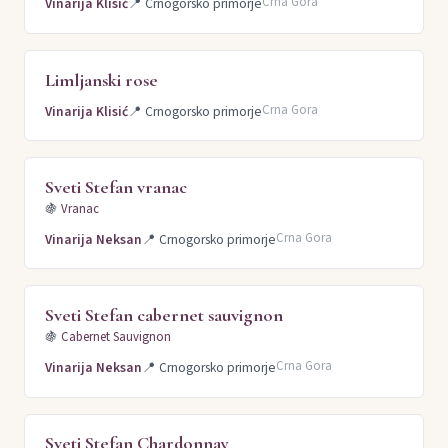
Crna Gora
Vinarija Klisić
📍
Crnogorsko primorje
Limljanski rose
Crna Gora
Vinarija Klisić
📍
Crnogorsko primorje
Sveti Stefan vranac
🍇
Vranac
Crna Gora
Vinarija Neksan
📍
Crnogorsko primorje
Sveti Stefan cabernet sauvignon
🍇
Cabernet Sauvignon
Crna Gora
Vinarija Neksan
📍
Crnogorsko primorje
Sveti Stefan Chardonnay