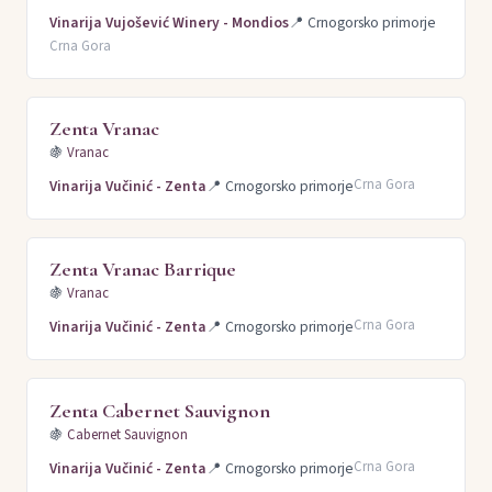
Vinarija Vujošević Winery - Mondios
📍
Crnogorsko primorje
Crna Gora
Zenta Vranac
🍇
Vranac
Crna Gora
Vinarija Vučinić - Zenta
📍
Crnogorsko primorje
Zenta Vranac Barrique
🍇
Vranac
Crna Gora
Vinarija Vučinić - Zenta
📍
Crnogorsko primorje
Zenta Cabernet Sauvignon
🍇
Cabernet Sauvignon
Crna Gora
Vinarija Vučinić - Zenta
📍
Crnogorsko primorje