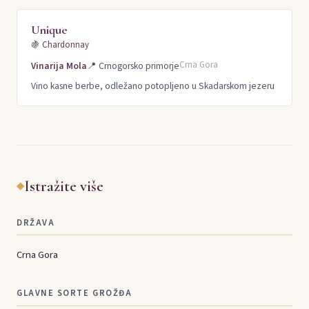
Unique
🍇
Chardonnay
Crna Gora
Vinarija Mola
📍
Crnogorsko primorje
Vino kasne berbe, odležano potopljeno u Skadarskom jezeru
Istražite više
◆
DRŽAVA
Crna Gora
GLAVNE SORTE GROŽĐA