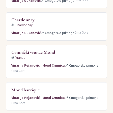
Crna Gora
Vinarija Đukanović
📍
Crnogorsko primorje
Chardonnay
🍇
Chardonnay
Crna Gora
Vinarija Đukanović
📍
Crnogorsko primorje
Crmnički vranac Mond
🍇
Vranac
Vinarija Pejanović - Mond Crmnica
📍
Crnogorsko primorje
Crna Gora
Mond barrique
Vinarija Pejanović - Mond Crmnica
📍
Crnogorsko primorje
Crna Gora