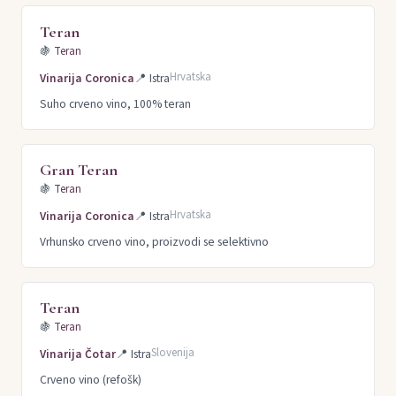
Teran
🍇
Teran
Hrvatska
Vinarija Coronica
📍
Istra
Suho crveno vino, 100% teran
Gran Teran
🍇
Teran
Hrvatska
Vinarija Coronica
📍
Istra
Vrhunsko crveno vino, proizvodi se selektivno
Teran
🍇
Teran
Slovenija
Vinarija Čotar
📍
Istra
Crveno vino (refošk)