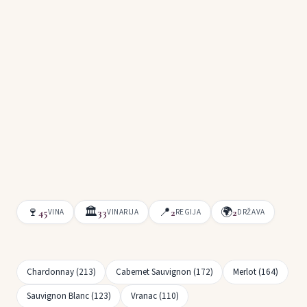
🍷
🏛
📍
🌍
45
33
2
2
VINA
VINARIJA
REGIJA
DRŽAVA
Chardonnay (213)
Cabernet Sauvignon (172)
Merlot (164)
Sauvignon Blanc (123)
Vranac (110)