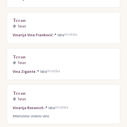
Teran
🍇
Teran
Hrvatska
Vinarija Vina Franković
📍
Istra
Teran
🍇
Teran
Hrvatska
Vina Zigante
📍
Istra
Teran
🍇
Teran
Hrvatska
Vinarija Roxanich
📍
Istra
Intenzivno crveno vino