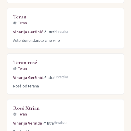
Teran
🍇
Teran
Hrvatska
Vinarija Geržinić
📍
Istra
Autohtono istarsko crno vino
Teran rosé
🍇
Teran
Hrvatska
Vinarija Geržinić
📍
Istra
Rosé od terana
Rosé Xtrian
🍇
Teran
Hrvatska
Vinarija Veralda
📍
Istra