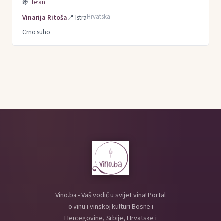
🍇
Teran
Hrvatska
Vinarija Ritoša
📍
Istra
Crno suho
Vino.ba - Vaš vodič u svijet vina! Portal
o vinu i vinskoj kulturi Bosne i
Hercegovine, Srbije, Hrvatske i