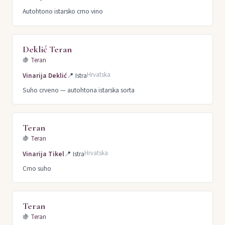
Autohtono istarsko crno vino
Deklić Teran
🍇
Teran
Hrvatska
Vinarija Deklić
📍
Istra
Suho crveno — autohtona istarska sorta
Teran
🍇
Teran
Hrvatska
Vinarija Tikel
📍
Istra
Crno suho
Teran
🍇
Teran