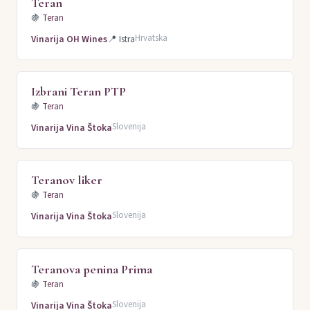
Teran
🍇
Teran
Hrvatska
Vinarija OH Wines
📍
Istra
Izbrani Teran PTP
🍇
Teran
Slovenija
Vinarija Vina Štoka
Teranov liker
🍇
Teran
Slovenija
Vinarija Vina Štoka
Teranova penina Prima
🍇
Teran
Slovenija
Vinarija Vina Štoka