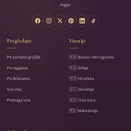
regije.
Pregledajte
Vinarije
Po sortama grožđa
🇧🇦 Bosna i Hercegovina
Po regijama
🇷🇸 Srbija
Po državama
🇭🇷 Hrvatska
Sva vina
🇸🇮 Slovenija
Pretraga vina
🇲🇪 Crna Gora
🇲🇰 Makedonija