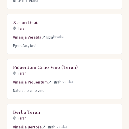
Rosé od terana
Xtrian Brut
🍇
Teran
Hrvatska
Vinarija Veralda
📍
Istra
Pjenušac, brut
Piquentum Crno Vino (Teran)
🍇
Teran
Hrvatska
Vinarija Piquentum
📍
Istra
Naturalno crno vino
Berba Teran
🍇
Teran
Hrvatska
Vinarija Bertoša
📍
Istra