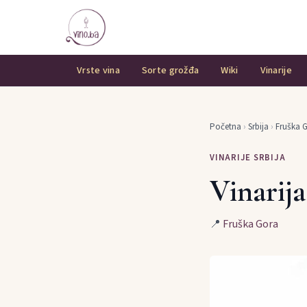
Vrste vina
Sorte grožđa
Wiki
Vinarije
Početna
›
Srbija
›
Fruška 
VINARIJE SRBIJA
Vinarij
📍
Fruška Gora