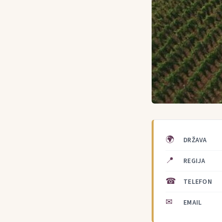
🌍
DRŽAVA
📍
REGIJA
☎
TELEFON
✉
EMAIL