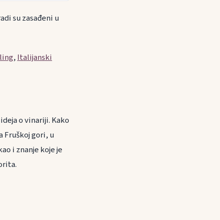
radi su zasađeni u
zling
,
Italijanski
deja o vinariji. Kako
a Fruškoj gori, u
o i znanje koje je
rita.