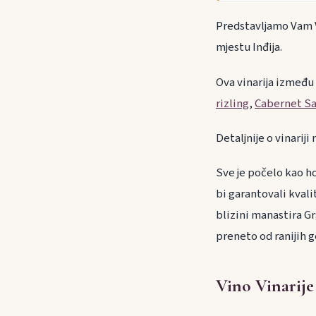
Predstavljamo Vam Vi
mjestu Inđija.
Ova vinarija između
rizling
,
Cabernet S
Detaljnije o vinarij
Sve je počelo kao ho
bi garantovali kvalit
blizini manastira Gr
preneto od ranijih g
Vino Vinarij