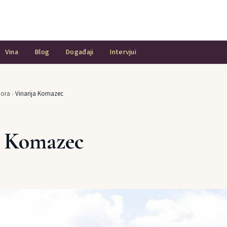
Vina
Blog
Događaji
Intervjui
Gora
›
Vinarija Komazec
a Komazec