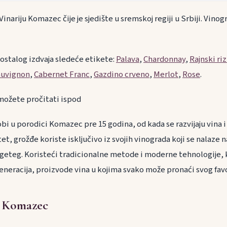
nariju Komazec čije je sjedište u sremskoj regiji u Srbiji. Vinog
 ostalog izdvaja sledeće etikete:
Palava
,
Chardonnay
,
Rajnski ri
auvignon
,
Cabernet Franc
,
Gazdino crveno
,
Merlot
,
Rose
.
i možete pročitati ispod
bi u porodici Komazec pre 15 godina, od kada se razvijaju vina i i
et, grožđe koriste isključivo iz svojih vinograda koji se nalaze n
geteg. Koristeći tradicionalne metode i moderne tehnologije, ka
eneracija, proizvode vina u kojima svako može pronaći svog favo
e Komazec