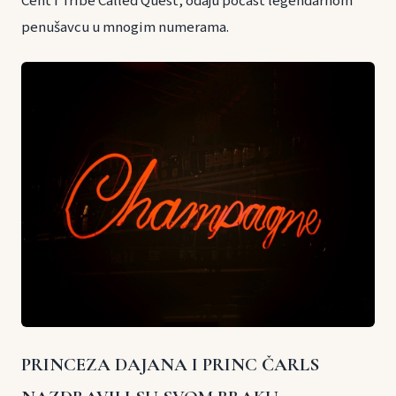
Cent i Tribe Called Quest, odaju počast legendarnom
penušavcu u mnogim numerama.
PRINCEZA DAJANA I PRINC ČARLS