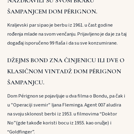
NAZDRAVILI SU SVOM BRAKU
ŠAMPANJCEM DOM PÉRIGNON.
Kraljevski par sipao je berbu iz 1961. u čast godine
rođenja mlade na svom venčanju. Prijavljeno je da je za taj
događaj isporučeno 99 flaša i da su sve konzumirane.
DŽEJMS BOND ZNA ČINJENICU ILI DVE O
KLASIČNOM VINTADŽ DOM PÉRIGNON
ŠAMPANJCU.
Dom Pérignon se pojavljuje u dva filma o Bondu, pa čak i
u "Operaciji svemir" Ijana Fleminga. Agent 007 aludira
na svoju sklonost berbi iz 1953. u filmovima “Doktor
No”(gde takođe koristi bocu iz 1955. kao oružje) i
“Goldfinger”.