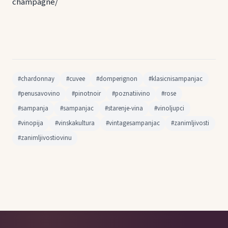
champagne/
#chardonnay
#cuvee
#domperignon
#klasicnisampanjac
#penusavovino
#pinotnoir
#poznatiivino
#rose
#sampanja
#sampanjac
#starenje-vina
#vinoljupci
#vinopija
#vinskakultura
#vintagesampanjac
#zanimljivosti
#zanimljivostiovinu