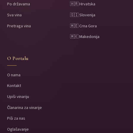
Po državama
🇭🇷 Hrvatska
Sva vina
🇸🇮 Slovenija
Pretraga vina
🇲🇪 Crna Gora
🇲🇰 Makedonija
O Portalu
O nama
Kontakt
Upiši vinariju
Članarina za vinarije
Piši za nas
Oglašavanje