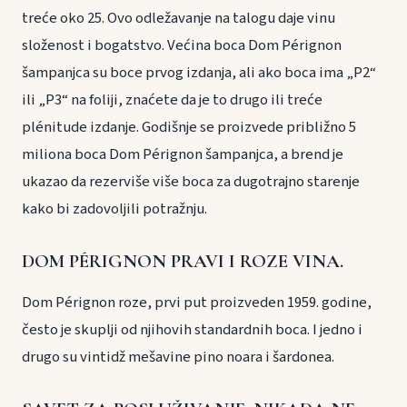
treće oko 25. Ovo odležavanje na talogu daje vinu
složenost i bogatstvo. Većina boca Dom Pérignon
šampanjca su boce prvog izdanja, ali ako boca ima „P2“
ili „P3“ na foliji, znaćete da je to drugo ili treće
plénitude izdanje. Godišnje se proizvede približno 5
miliona boca Dom Pérignon šampanjca, a brend je
ukazao da rezerviše više boca za dugotrajno starenje
kako bi zadovoljili potražnju.
DOM PÉRIGNON PRAVI I ROZE VINA.
Dom Pérignon roze, prvi put proizveden 1959. godine,
često je skuplji od njihovih standardnih boca. I jedno i
drugo su vintidž mešavine pino noara i šardonea.