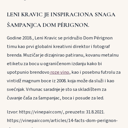
LENI KRAVIC JE INSPIRACIONA SNAGA
ŠAMPANJCA DOM PÉRIGNON.
Godine 2018., Leni Kravic se pridružio Dom Pérignon
timu kao prvi globalni kreativni direktor i fotograf
brenda. Muzičar je dizajnirao patiranu, kovanu metalnu
etiketu za bocu u ograničenom izdanju kako bi
upotpunio brendovo
roze vino
, kao i posebnu futrolu za
vintidž magnum boce iz 2008. koja može da služi i kao
svećnjak. Vrhunac saradnje je sto sa skladištem za
čuvanje čaša za šampanjac, boca i posude za led.
Izvor: https://vinepair.com/, preuzeto: 31.8.2021.
https://vinepair.com/articles/14-facts-dom-perignon-