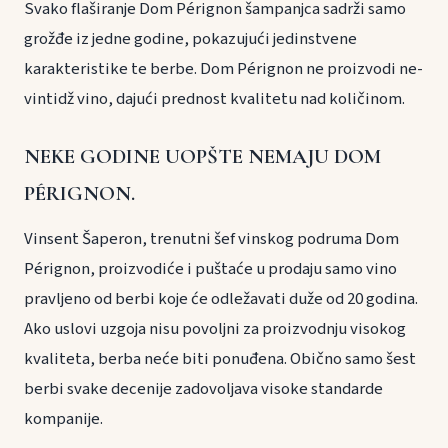
Svako flaširanje Dom Pérignon šampanjca sadrži samo
grožđe iz jedne godine, pokazujući jedinstvene
karakteristike te berbe. Dom Pérignon ne proizvodi ne-
vintidž vino, dajući prednost kvalitetu nad količinom.
NEKE GODINE UOPŠTE NEMAJU DOM
PÉRIGNON.
Vinsent Šaperon, trenutni šef vinskog podruma Dom
Pérignon, proizvodiće i puštaće u prodaju samo vino
pravljeno od berbi koje će odležavati duže od 20 godina.
Ako uslovi uzgoja nisu povoljni za proizvodnju visokog
kvaliteta, berba neće biti ponuđena. Obično samo šest
berbi svake decenije zadovoljava visoke standarde
kompanije.