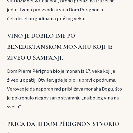
vintidž Moët & Chandon, brend prelazi na izuzetno
jedinstvenu proizvodnju vina Dom Pérignon u
četrdesetim godinama prošlog veka.
VINO JE DOBILO IME PO
BENEDIKTANSKOM MONAHU KOJI JE
ŽIVEO U ŠAMPANJI.
Dom Pierre Pérignon bio je monah iz 17. veka koji je
živeo u opatiji Otviler, gde je bio i upravik podruma.
Verovao je da naporan rad približava monaha Bogu, što
je pokrenulo njegov san o stvaranju „najboljeg vina na
svetu“.
PRIČA DA JE DOM PÉRIGNON STVORIO