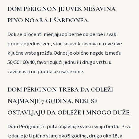
DOM PÉRIGNON JE UVEK MEŠAVINA
PINO NOARA I ŠARDONEA.
Dok se procenti menjaju od berbe do berbe i svaki
prinos je jedinstven, vino se uvek zasniva na ove dve
ključne vrste grožđa. Odnos je obično negde između
50/50 i 60/40, favorizujući jednu ili drugu vrstu u
zavisnosti od profila ukusa sezone.
DOM PÉRIGNON TREBA DA ODLEŽI
NAJMANJE 7 GODINA. NEKI SE
OSTAVLJAJU DA ODLEŽE I MNOGO DUŽE.
Dom Pérignon tri puta objavljuje svaku svoju berbu. Prvo
izdanje je tipično staro oko 9 godina, drugo oko 18, a