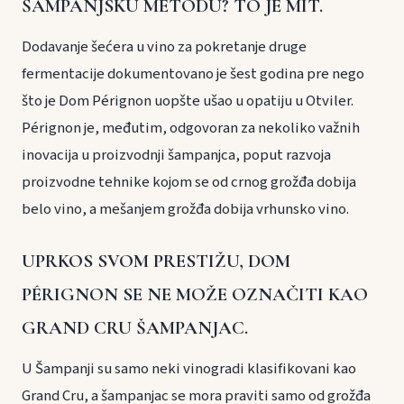
ŠAMPANJSKU METODU? TO JE MIT.
Dodavanje šećera u vino za pokretanje druge
fermentacije dokumentovano je šest godina pre nego
što je Dom Pérignon uopšte ušao u opatiju u Otviler.
Pérignon je, međutim, odgovoran za nekoliko važnih
inovacija u proizvodnji šampanjca, poput razvoja
proizvodne tehnike kojom se od crnog grožđa dobija
belo vino, a mešanjem grožđa dobija vrhunsko vino.
UPRKOS SVOM PRESTIŽU, DOM
PÉRIGNON SE NE MOŽE OZNAČITI KAO
GRAND CRU ŠAMPANJAC.
U Šampanji su samo neki vinogradi klasifikovani kao
Grand Cru, a šampanjac se mora praviti samo od grožđa