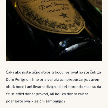
Čak i ako niste lično otvorili bocu, verovatno ste čuli za
Dom Pérignon. Ime priziva luksuz i prepuštanje: čuven
oblik boce i antikvarni dizajn etikete brenda znak su da
će uslediti dobar provod, ali koliko dobro zaista
poznajete ovaj klasični šampanjac?