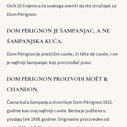
Ovih 15 činjenica će svakoga uveriti da ste stručnjak za
Dom Pérignon.
DOM PÉRIGNON JE ŠAMPANJAC, A NE
ŠAMPANJSKA KUĆA.
Dom Pérignon je prestižni cuvée, ili tête de cuvée, i on
je najfiniji šampanjac koji proizvođač pravi.
DOM PÉRIGNON PROIZVODI MOËT &
CHANDON.
Časna kuća šampanjca stvorila je Dom Pérignon 1921.
godine kao svoj najfiniji cuvée. Berba je puštena u
prodaju tek 1936. godine. Originalno proizveden od