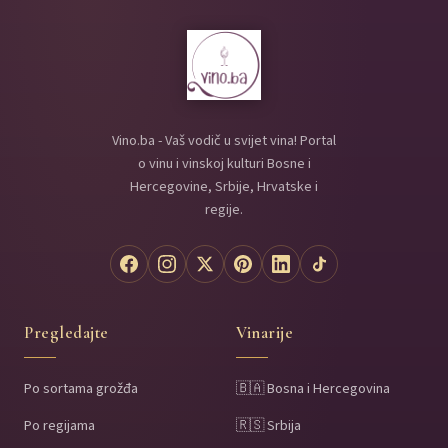
Vino.ba - Vaš vodič u svijet vina! Portal
o vinu i vinskoj kulturi Bosne i
Hercegovine, Srbije, Hrvatske i
regije.
Pregledajte
Vinarije
Po sortama grožđa
🇧🇦 Bosna i Hercegovina
Po regijama
🇷🇸 Srbija