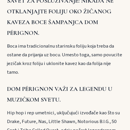
SAVET ZA POSLUŽIVANJE: NIKADA NE
OTKLANJAJTE FOLIJU OKO ŽIČANOG
KAVEZA BOCE ŠAMPANJCA DOM
PÉRIGNON.
Boca ima tradicionalnu starinsku foliju koja treba da
ostane da prijanja uz bocu. Umesto toga, samo povucite
jezičak kroz foliju i uklonite kavez kao da folija nije
tamo.
DOM PÉRIGNON VAŽI ZA LEGENDU U
MUZIČKOM SVETU.
Hip hop i rep umetnici, uključujući izvođače kao što su
Drake, Future, Nas, Little Shawn, Notorious B.I.G., 50