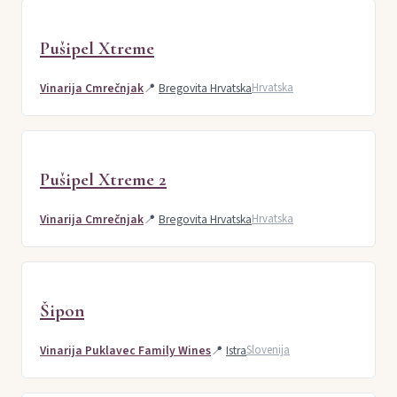
Pušipel Xtreme
Vinarija Cmrečnjak
📍
Bregovita Hrvatska
Hrvatska
Pušipel Xtreme 2
Vinarija Cmrečnjak
📍
Bregovita Hrvatska
Hrvatska
Šipon
Vinarija Puklavec Family Wines
📍
Istra
Slovenija