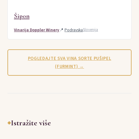
Šipon
Vinarija Doppler Winery
📍
Podravska
Slovenija
POGLEDAJTE SVA VINA SORTE PUŠIPEL
(FURMINT) →
Istražite više
◆