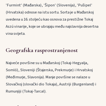
'Furmint' (Mađarska), 'Šipon' (Slovenija), 'Pušipel'
(Hrvatska) odnose na istu sortu. Sorta je u Mađarskoj
uvedena u 16. stoljeću kao osnova za prestižne Tokaj
Aszú vinarije, koje se ubrajaju među najslavnija desertna
vina svijeta.
Geografska rasprostranjenost
Najveće površine su u Mađarskoj (Tokaj-Hegyalja,
Somló), Sloveniji (Štajerska, Prekmurje) i Hrvatskoj
(Međimurje, Slavonija). Manje površine se nalaze u
Slovačkoj (slovački dio Tokaja), Austriji (Burgenland) i
Rumunjiji (Tokaj-Tarcal).