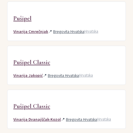
Pušipel
Vinarija Cmrečnjak
📍
Bregovita Hrvatska
Hrvatska
Pušipel Classic
Vinarija Jakopić
📍
Bregovita Hrvatska
Hrvatska
Pušipel Classic
Vinarija Dvanajščak-Kozol
📍
Bregovita Hrvatska
Hrvatska