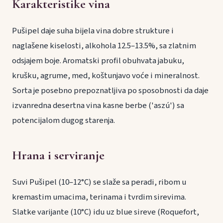
Karakteristike vina
Pušipel daje suha bijela vina dobre strukture i
naglašene kiselosti, alkohola 12.5–13.5%, sa zlatnim
odsjajem boje. Aromatski profil obuhvata jabuku,
krušku, agrume, med, koštunjavo voće i mineralnost.
Sorta je posebno prepoznatljiva po sposobnosti da daje
izvanredna desertna vina kasne berbe ('aszú') sa
potencijalom dugog starenja.
Hrana i serviranje
Suvi Pušipel (10–12°C) se slaže sa peradi, ribom u
kremastim umacima, terinama i tvrdim sirevima.
Slatke varijante (10°C) idu uz blue sireve (Roquefort,