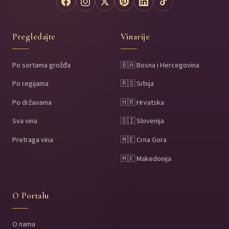
Pregledajte
Vinarije
Po sortama grožđa
🇧🇦 Bosna i Hercegovina
Po regijama
🇷🇸 Srbija
Po državama
🇭🇷 Hrvatska
Sva vina
🇸🇮 Slovenija
Pretraga vina
🇲🇪 Crna Gora
🇲🇰 Makedonija
O Portalu
O nama