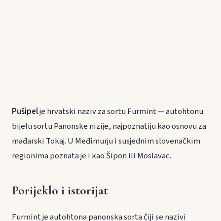
Pušipel
je hrvatski naziv za sortu Furmint — autohtonu
bijelu sortu Panonske nizije, najpoznatiju kao osnovu za
mađarski Tokaj. U Međimurju i susjednim slovenačkim
regionima poznata je i kao Šipon ili Moslavac.
Porijeklo i istorijat
Furmint je autohtona panonska sorta čiji se nazivi