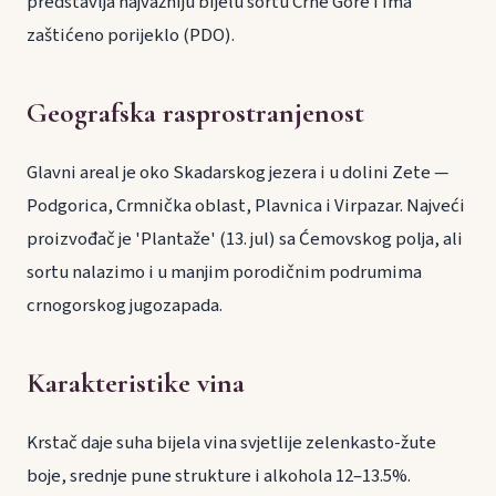
predstavlja najvažniju bijelu sortu Crne Gore i ima
zaštićeno porijeklo (PDO).
Geografska rasprostranjenost
Glavni areal je oko Skadarskog jezera i u dolini Zete —
Podgorica, Crmnička oblast, Plavnica i Virpazar. Najveći
proizvođač je 'Plantaže' (13. jul) sa Ćemovskog polja, ali
sortu nalazimo i u manjim porodičnim podrumima
crnogorskog jugozapada.
Karakteristike vina
Krstač daje suha bijela vina svjetlije zelenkasto-žute
boje, srednje pune strukture i alkohola 12–13.5%.