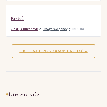
Krstač
Vinarija Đukanović
📍
Crnogorsko primorje
Crna Gora
POGLEDAJTE SVA VINA SORTE KRSTAČ →
Istražite više
◆