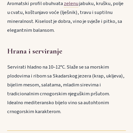
Aromatski profil obuhvata
zelenu
jabuku, krušku, polje
u cvatu, koštunjavo voće (lješnik), travu i suptilnu
mineralnost. Kiselost je dobra, vino je svježe i pitko, sa
elegantnim balansom.
Hrana i serviranje
Servirati hladno na 10–12°C. Slaže se sa morskim
plodovima i ribom sa Skadarskog jezera (krap, ukljeva),
bijelim mesom, salatama, mladim sirevima i
tradicionalnim crnogorskim njeguškim pršutom.
Idealno mediteransko bijelo vino sa autohtonim
crnogorskim karakterom.