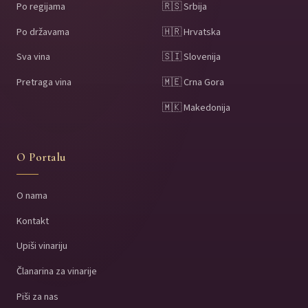
Po regijama
🇷🇸 Srbija
Po državama
🇭🇷 Hrvatska
Sva vina
🇸🇮 Slovenija
Pretraga vina
🇲🇪 Crna Gora
🇲🇰 Makedonija
O Portalu
O nama
Kontakt
Upiši vinariju
Članarina za vinarije
Piši za nas