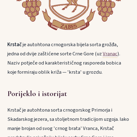
Krstač
je autohtona crnogorska bijela sorta grožđa,
jedna od dvije zaštićene sorte Crne Gore (uz
Vranac
).
Naziv potječe od karakterističnog rasporeda bobica
koje formiraju oblik križa — 'krsta' u grozdu.
Porijeklo i istorijat
Krstač je autohtona sorta crnogorskog Primorja i
Skadarskog jezera, sa stoljetnom tradicijom uzgoja. Iako
manje brojan od svog 'crnog brata' Vranca, Krstač