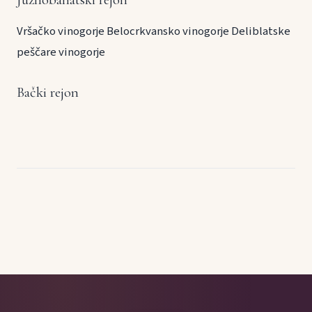
Vršačko vinogorje
Belocrkvansko vinogorje
Deliblatske
peščare vinogorje
Bački rejon