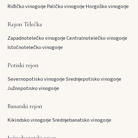
Riđičko vinogorje
Paličko vinogorje
Horgoško vinogorje
Rejon Telečka
Zapadnotelečko vinogorje
Centralnotelečko vinogorje
Istočnotelečko vinogorje
Potiski rejon
Severnopotisko vinogorje
Srednjepotisko vinogorje
Južnopotisko vinogorje
Banatski rejon
Kikindsko vinogorje
Srednjebanatsko vinogorje
Južnobanatski rejon