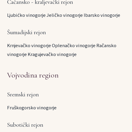
Čačansko - kraljevački rejon
Ljubićko vinogorje
Jeličko vinogorje
Ibarsko vinogorje
Šumadijski rejon
Krnjevačko vinogorje
Oplenačko vinogorje
Račansko
vinogorje
Kragujevačko vinogorje
Vojvodina region
Sremski rejon
Fruškogorsko vinogorje
Subotički rejon