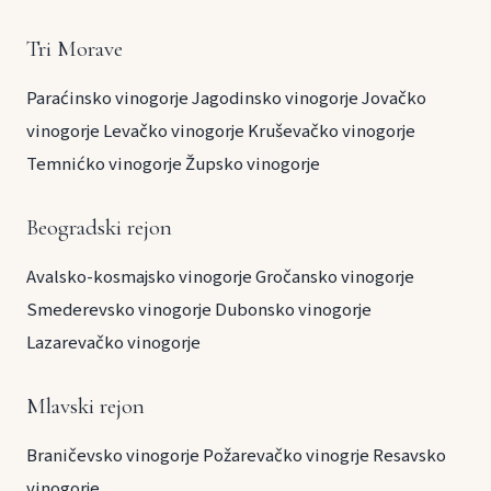
Tri Morave
Paraćinsko vinogorje
Jagodinsko vinogorje
Jovačko
vinogorje
Levačko vinogorje
Kruševačko vinogorje
Temnićko vinogorje
Župsko vinogorje
Beogradski rejon
Avalsko-kosmajsko vinogorje
Gročansko vinogorje
Smederevsko vinogorje
Dubonsko vinogorje
Lazarevačko vinogorje
Mlavski rejon
Braničevsko vinogorje
Požarevačko vinogrje
Resavsko
vinogorje