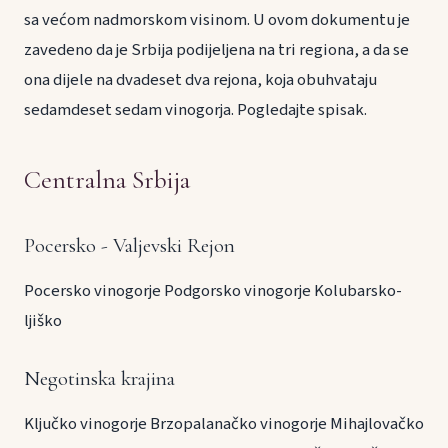
sa većom nadmorskom visinom. U ovom dokumentu je
zavedeno da je Srbija podijeljena na tri regiona, a da se
ona dijele na dvadeset dva rejona, koja obuhvataju
sedamdeset sedam vinogorja. Pogledajte spisak.
Centralna Srbija
Pocersko - Valjevski Rejon
Pocersko vinogorje
Podgorsko vinogorje
Kolubarsko-
ljiško
Negotinska krajina
Ključko vinogorje
Brzopalanačko vinogorje
Mihajlovačko