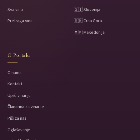
Sva vina
🇸🇮 Slovenija
Pretraga vina
🇲🇪 Crna Gora
🇲🇰 Makedonija
O Portalu
O nama
Kontakt
Upiši vinariju
Članarina za vinarije
Piši za nas
Oglašavanje