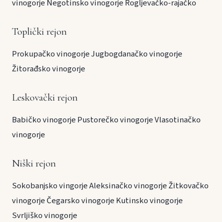
vinogorje
Negotinsko vinogorje
Rogljevačko-rajačko
Toplički rejon
Prokupačko vinogorje
Jugbogdanačko vinogorje
Žitorađsko vinogorje
Leskovački rejon
Babičko vinogorje
Pustorečko vinogorje
Vlasotinačko
vinogorje
Niški rejon
Sokobanjsko vingorje
Aleksinačko vinogorje
Žitkovačko
vinogorje
Čegarsko vinogorje
Kutinsko vinogorje
Svrljiško vinogorje