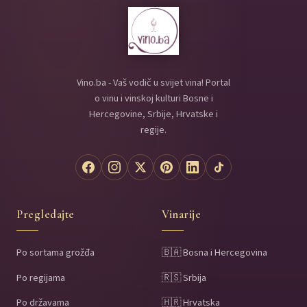
Vino.ba - Vaš vodič u svijet vina! Portal
o vinu i vinskoj kulturi Bosne i
Hercegovine, Srbije, Hrvatske i
regije.
Pregledajte
Vinarije
Po sortama grožđa
🇧🇦 Bosna i Hercegovina
Po regijama
🇷🇸 Srbija
Po državama
🇭🇷 Hrvatska