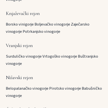
Knjaževački rejon
Borsko vinigorje
Boljevačko vinogorje
Zaječarsko
vinogorje
Potrkanjsko vinogorje
Vranjski rejon
Surduličko vinogorje
Vrtogoško vinogorje
Buštranjsko
vinogorje
Nišavski rejon
Belopalanačko vinogorje
Pirotsko vinogorje
Babušničko
vinogorje