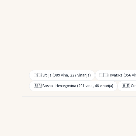
🇷🇸 Srbija (989 vina, 227 vinarija)
🇭🇷 Hrvatska (956 vin
🇧🇦 Bosna i Hercegovina (201 vina, 46 vinarija)
🇲🇪 Crn