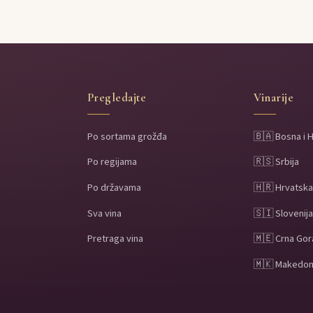
Pregledajte
Vinarije
Po sortama grožđa
🇧🇦 Bosna i 
Po regijama
🇷🇸 Srbija
Po državama
🇭🇷 Hrvatsk
Sva vina
🇸🇮 Slovenij
Pretraga vina
🇲🇪 Crna Gor
🇲🇰 Makedon