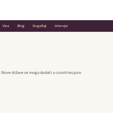
Vina
Blog
Događaji
Intervjui
. Nove države se mogu dodati u countries.json.