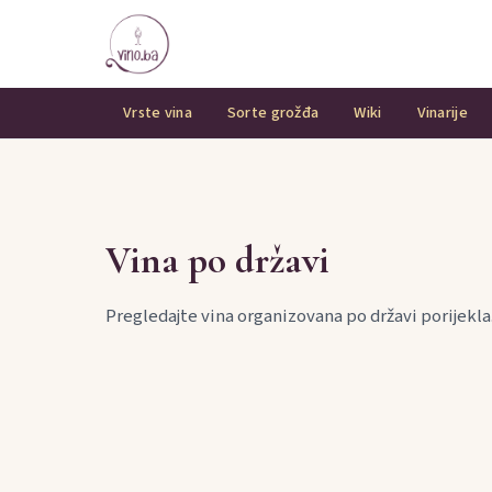
Vrste vina
Sorte grožđa
Wiki
Vinarije
Vina po državi
Pregledajte vina organizovana po državi porijekla