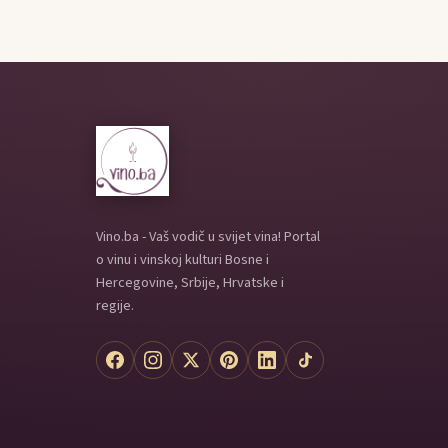
Vino.ba - Vaš vodič u svijet vina! Portal
o vinu i vinskoj kulturi Bosne i
Hercegovine, Srbije, Hrvatske i
regije.