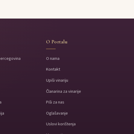
O Portalu
Hercegovina
O nama
Kontakt
a
Upiši vinariju
a
Članarina za vinarije
a
Piši za nas
ija
Oglašavanje
Uslovi korištenja