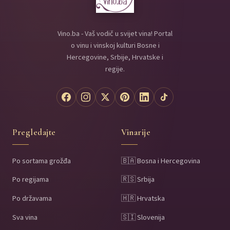
Vino.ba - Vaš vodič u svijet vina! Portal
o vinu i vinskoj kulturi Bosne i
Hercegovine, Srbije, Hrvatske i
regije.
Pregledajte
Vinarije
Po sortama grožđa
🇧🇦 Bosna i Hercegovina
Po regijama
🇷🇸 Srbija
Po državama
🇭🇷 Hrvatska
Sva vina
🇸🇮 Slovenija