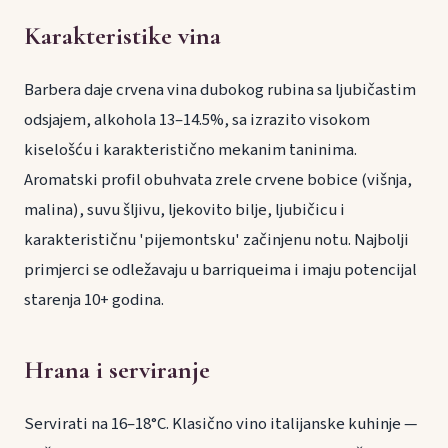
Karakteristike vina
Barbera daje crvena vina dubokog rubina sa ljubičastim
odsjajem, alkohola 13–14.5%, sa izrazito visokom
kiselošću i karakteristično mekanim taninima.
Aromatski profil obuhvata zrele crvene bobice (višnja,
malina), suvu šljivu, ljekovito bilje, ljubičicu i
karakterističnu 'pijemontsku' začinjenu notu. Najbolji
primjerci se odležavaju u barriqueima i imaju potencijal
starenja 10+ godina.
Hrana i serviranje
Servirati na 16–18°C. Klasično vino italijanske kuhinje —