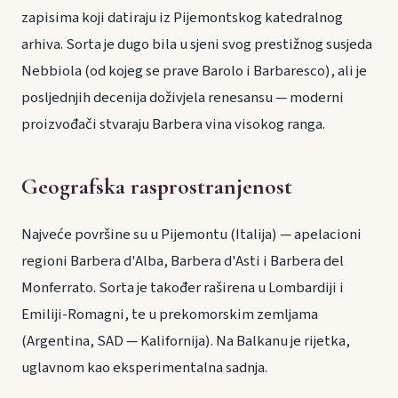
zapisima koji datiraju iz Pijemontskog katedralnog
arhiva. Sorta je dugo bila u sjeni svog prestižnog susjeda
Nebbiola (od kojeg se prave Barolo i Barbaresco), ali je
posljednjih decenija doživjela renesansu — moderni
proizvođači stvaraju Barbera vina visokog ranga.
Geografska rasprostranjenost
Najveće površine su u Pijemontu (Italija) — apelacioni
regioni Barbera d'Alba, Barbera d'Asti i Barbera del
Monferrato. Sorta je također raširena u Lombardiji i
Emiliji-Romagni, te u prekomorskim zemljama
(Argentina, SAD — Kalifornija). Na Balkanu je rijetka,
uglavnom kao eksperimentalna sadnja.