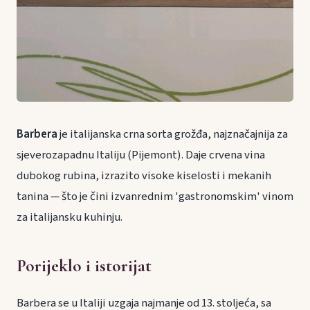
Barbera
je italijanska crna sorta grožđa, najznačajnija za
sjeverozapadnu Italiju (Pijemont). Daje crvena vina
dubokog rubina, izrazito visoke kiselosti i mekanih
tanina — što je čini izvanrednim 'gastronomskim' vinom
za italijansku kuhinju.
Porijeklo i istorijat
Barbera se u Italiji uzgaja najmanje od 13. stoljeća, sa