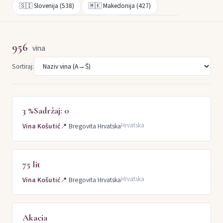
🇸🇮 Slovenija (538)
🇲🇰 Makedonija (427)
🇧🇦 Bosna i Hercegovina (201)
🇲🇪 Crna Gora (125)
Istra (375)
Bregovita Hrvatska (163)
Slavonija (149)
956
vina
Dalmacija (134)
Plešivica (37)
Hrvatsko Podunavlje (18)
Sortiraj:
Kvarner (16)
Beogradska regija (15)
Župa (15)
Tri Morave (1)
3 %Sadržaj: 0
Hrvatska
Vina Košutić
📍
Bregovita Hrvatska
75 lit
Hrvatska
Vina Košutić
📍
Bregovita Hrvatska
Akacia