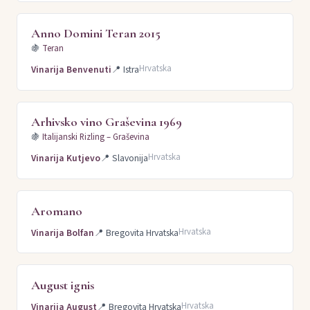
Anno Domini Teran 2015
🍇
Teran
Hrvatska
Vinarija Benvenuti
📍
Istra
Arhivsko vino Graševina 1969
🍇
Italijanski Rizling – Graševina
Hrvatska
Vinarija Kutjevo
📍
Slavonija
Aromano
Hrvatska
Vinarija Bolfan
📍
Bregovita Hrvatska
August ignis
Hrvatska
Vinarija August
📍
Bregovita Hrvatska