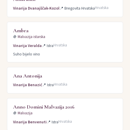
Hrvatska
Vinarija Dvanajščak-Kozol
📍
Bregovita Hrvatska
Ambra
🍇
Malvazija istarska
Hrvatska
Vinarija Veralda
📍
Istra
Suho bijelo vino
Ana Antonija
Hrvatska
Vinarija Benazić
📍
Istra
Anno Domini Malvazija 2016
🍇
Malvazija
Hrvatska
Vinarija Benvenuti
📍
Istra