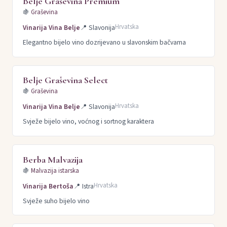
Belje Graševina Premium
🍇
Graševina
Hrvatska
Vinarija Vina Belje
📍
Slavonija
Elegantno bijelo vino dozrijevano u slavonskim bačvama
Belje Graševina Select
🍇
Graševina
Hrvatska
Vinarija Vina Belje
📍
Slavonija
Svježe bijelo vino, voćnog i sortnog karaktera
Berba Malvazija
🍇
Malvazija istarska
Hrvatska
Vinarija Bertoša
📍
Istra
Svježe suho bijelo vino