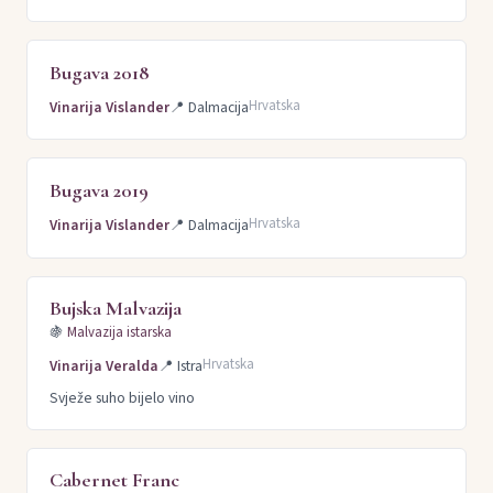
Bugava 2018
Hrvatska
Vinarija Vislander
📍
Dalmacija
Bugava 2019
Hrvatska
Vinarija Vislander
📍
Dalmacija
Bujska Malvazija
🍇
Malvazija istarska
Hrvatska
Vinarija Veralda
📍
Istra
Svježe suho bijelo vino
Cabernet Franc