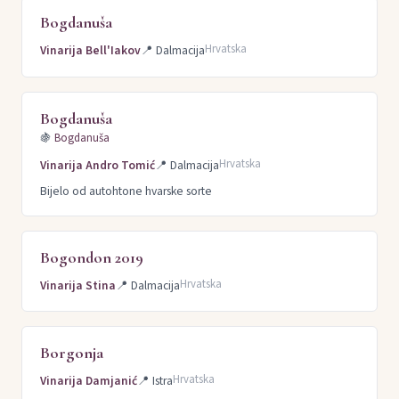
Bogdanuša
Hrvatska
Vinarija Bell'Iakov
📍
Dalmacija
Bogdanuša
🍇
Bogdanuša
Hrvatska
Vinarija Andro Tomić
📍
Dalmacija
Bijelo od autohtone hvarske sorte
Bogondon 2019
Hrvatska
Vinarija Stina
📍
Dalmacija
Borgonja
Hrvatska
Vinarija Damjanić
📍
Istra