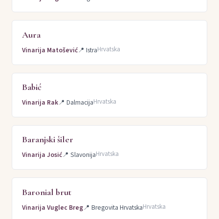
Aura
Hrvatska
Vinarija Matošević
📍
Istra
Babić
Hrvatska
Vinarija Rak
📍
Dalmacija
Baranjski šiler
Hrvatska
Vinarija Josić
📍
Slavonija
Baronial brut
Hrvatska
Vinarija Vuglec Breg
📍
Bregovita Hrvatska