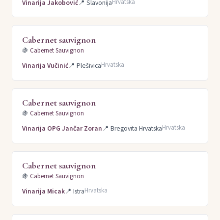
Hrvatska
Vinarija Jakobović
📍
Slavonija
Cabernet sauvignon
🍇
Cabernet Sauvignon
Hrvatska
Vinarija Vučinić
📍
Plešivica
Cabernet sauvignon
🍇
Cabernet Sauvignon
Hrvatska
Vinarija OPG Jančar Zoran
📍
Bregovita Hrvatska
Cabernet sauvignon
🍇
Cabernet Sauvignon
Hrvatska
Vinarija Micak
📍
Istra