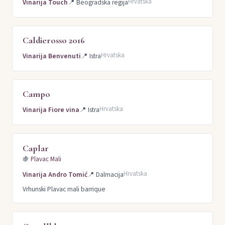
Hrvatska
Vinarija Touch
📍
Beogradska regija
Caldierosso 2016
Hrvatska
Vinarija Benvenuti
📍
Istra
Campo
Hrvatska
Vinarija Fiore vina
📍
Istra
Caplar
🍇
Plavac Mali
Hrvatska
Vinarija Andro Tomić
📍
Dalmacija
Vrhunski Plavac mali barrique