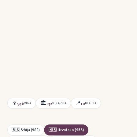
🍷
🏛
📍
956
132
10
VINA
VINARIJA
REGIJA
🇷🇸 Srbija (989)
🇭🇷 Hrvatska (956)