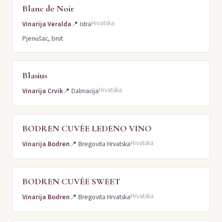
Blanc de Noir
Hrvatska
Vinarija Veralda
📍
Istra
Pjenušac, brut
Blasius
Hrvatska
Vinarija Crvik
📍
Dalmacija
BODREN CUVÉE LEDENO VINO
Hrvatska
Vinarija Bodren
📍
Bregovita Hrvatska
BODREN CUVÉE SWEET
Hrvatska
Vinarija Bodren
📍
Bregovita Hrvatska