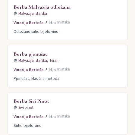
Berba Malvazija odležana
🍇
Malvazija istarska
Hrvatska
Vinarija Bertoša
📍
Istra
Odležano suho bijelo vino
Berba pjenušac
🍇
Malvazija istarska, Teran
Hrvatska
Vinarija Bertoša
📍
Istra
Pjenušac, klasična metoda
Berba Sivi Pinot
🍇
Sivi pinot
Hrvatska
Vinarija Bertoša
📍
Istra
Suho bijelo vino