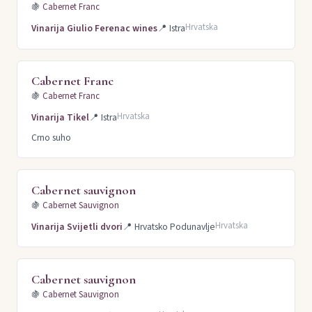
🍇
Cabernet Franc
Hrvatska
Vinarija Giulio Ferenac wines
📍
Istra
Cabernet Franc
🍇
Cabernet Franc
Hrvatska
Vinarija Tikel
📍
Istra
Crno suho
Cabernet sauvignon
🍇
Cabernet Sauvignon
Hrvatska
Vinarija Svijetli dvori
📍
Hrvatsko Podunavlje
Cabernet sauvignon
🍇
Cabernet Sauvignon