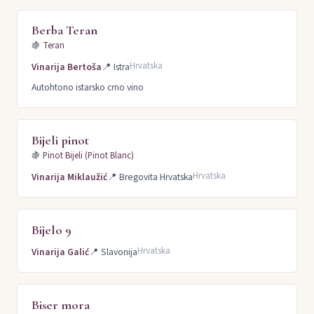
Berba Teran
🍇
Teran
Hrvatska
Vinarija Bertoša
📍
Istra
Autohtono istarsko crno vino
Bijeli pinot
🍇
Pinot Bijeli (Pinot Blanc)
Hrvatska
Vinarija Miklaužić
📍
Bregovita Hrvatska
Bijelo 9
Hrvatska
Vinarija Galić
📍
Slavonija
Biser mora