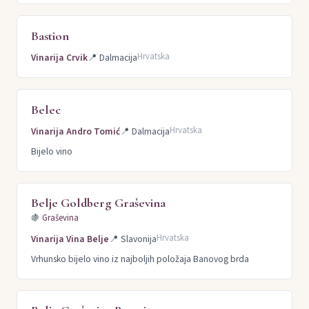
Bastion
Hrvatska
Vinarija Crvik
📍
Dalmacija
Belec
Hrvatska
Vinarija Andro Tomić
📍
Dalmacija
Bijelo vino
Belje Goldberg Graševina
🍇
Graševina
Hrvatska
Vinarija Vina Belje
📍
Slavonija
Vrhunsko bijelo vino iz najboljih položaja Banovog brda