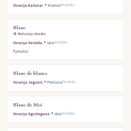
Hrvatska
Vinarija Katunar
📍
Kvarner
Blanc
🍇
Malvazija istarska
Hrvatska
Vinarija Veralda
📍
Istra
Pjenušac
Blanc de blancs
Hrvatska
Vinarija Jagunić
📍
Plešivica
Blanc de Moi
Hrvatska
Vinarija Agrolaguna
📍
Istra