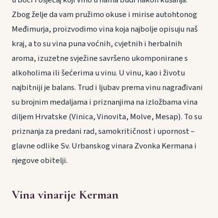
Zbog želje da vam pružimo okuse i mirise autohtonog
Međimurja, proizvodimo vina koja najbolje opisuju naš
kraj, a to su vina puna voćnih, cvjetnih i herbalnih
aroma, izuzetne svježine savršeno ukomponirane s
alkoholima ili šećerima u vinu. U vinu, kao i životu
najbitniji je balans. Trud i ljubav prema vinu nagrađivani
su brojnim medaljama i priznanjima na izložbama vina
diljem Hrvatske (Vinica, Vinovita, Molve, Mesap). To su
priznanja za predani rad, samokritičnost i upornost –
glavne odlike Sv. Urbanskog vinara Zvonka Kermana i
njegove obitelji.
Vina vinarije Kerman