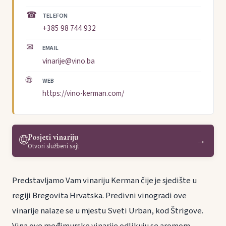
☎
TELEFON
+385 98 744 932
✉
EMAIL
vinarije@vino.ba
🌐
WEB
https://vino-kerman.com/
Posjeti vinariju
🌐
→
Otvori službeni sajt
Predstavljamo Vam vinariju Kerman čije je sjedište u
regiji Bregovita Hrvatska. Predivni vinogradi ove
vinarije nalaze se u mjestu Sveti Urban, kod Štrigove.