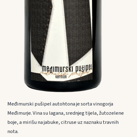
Međimurski pušipel autohtona je sorta vinogorja
Međimurje. Vina su lagana, srednjeg tijela, žutozelene
boje, a mirišu na jabuke, citruse uz naznaku travnih
nota.