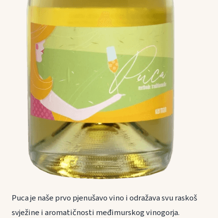
Puca je naše prvo pjenušavo vino i odražava svu raskoš
svježine i aromatičnosti međimurskog vinogorja.