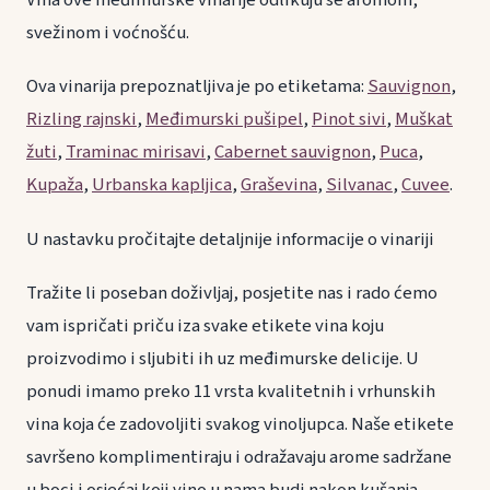
Vina ove međimurske vinarije odlikuju se aromom,
svežinom i voćnošću.
Ova vinarija prepoznatljiva je po etiketama:
Sauvignon
,
Rizling rajnski
,
Međimurski pušipel
,
Pinot sivi
,
Muškat
žuti
,
Traminac mirisavi
,
Cabernet sauvignon
,
Puca
,
Kupaža
,
Urbanska kapljica
,
Graševina
,
Silvanac
,
Cuvee
.
U nastavku pročitajte detaljnije informacije o vinariji
Tražite li poseban doživljaj, posjetite nas i rado ćemo
vam ispričati priču iza svake etikete vina koju
proizvodimo i sljubiti ih uz međimurske delicije. U
ponudi imamo preko 11 vrsta kvalitetnih i vrhunskih
vina koja će zadovoljiti svakog vinoljupca. Naše etikete
savršeno komplimentiraju i odražavaju arome sadržane
u boci i osjećaj koji vino u nama budi nakon kušanja.