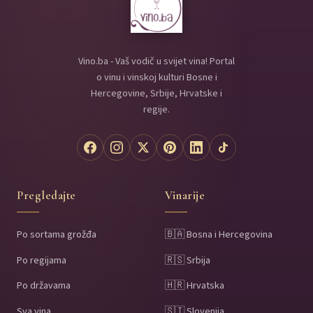
Ovče Pole (8)
Pelagonija (7)
Vino.ba - Vaš vodič u svijet vina! Portal
o vinu i vinskoj kulturi Bosne i
Hercegovine, Srbije, Hrvatske i
regije.
Pregledajte
Vinarije
Po sortama grožđa
🇧🇦 Bosna i Hercegovina
Po regijama
🇷🇸 Srbija
Po državama
🇭🇷 Hrvatska
Sva vina
🇸🇮 Slovenija