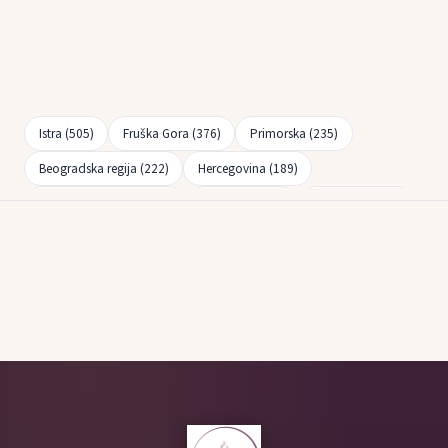
Istra (505)
Fruška Gora (376)
Primorska (235)
Beogradska regija (222)
Hercegovina (189)
Bregovita Hrvatska (163)
Slavonija (149)
Dalmacija (141)
Tri Morave (108)
Negotinska krajina (104)
Crnogorsko primorje (100)
Tikveš (96)
Podravska (86)
Župa (84)
Južnobanatska regija (66)
Posavska (56)
Povardarje (52)
Strumičko-Radoviška (37)
Plešivica (37)
Skopski region (32)
Kvarner (25)
Šumadija (21)
Hrvatsko Podunavlje (18)
Ohridski region (11)