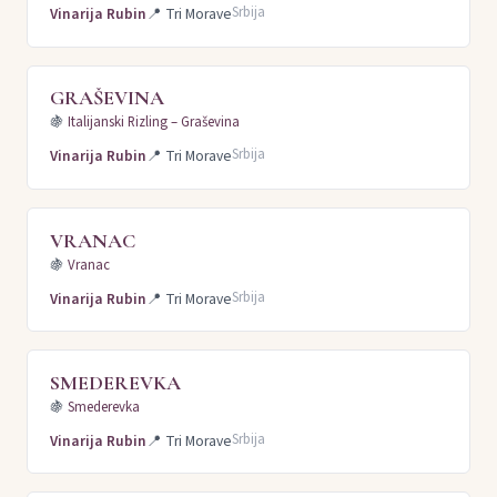
Srbija
Vinarija Rubin
📍
Tri Morave
GRAŠEVINA
🍇
Italijanski Rizling – Graševina
Srbija
Vinarija Rubin
📍
Tri Morave
VRANAC
🍇
Vranac
Srbija
Vinarija Rubin
📍
Tri Morave
SMEDEREVKA
🍇
Smederevka
Srbija
Vinarija Rubin
📍
Tri Morave