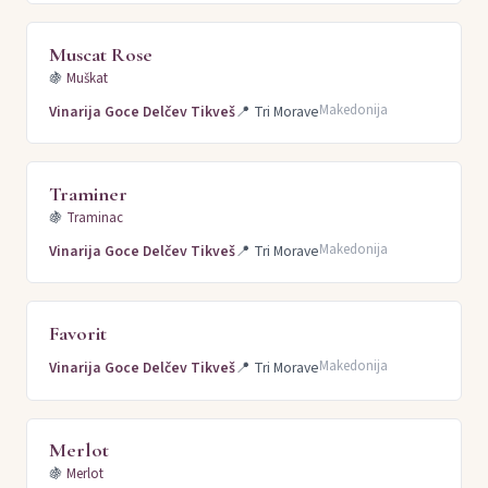
Muscat Rose
🍇
Muškat
Makedonija
Vinarija Goce Delčev Tikveš
📍
Tri Morave
Traminer
🍇
Traminac
Makedonija
Vinarija Goce Delčev Tikveš
📍
Tri Morave
Favorit
Makedonija
Vinarija Goce Delčev Tikveš
📍
Tri Morave
Merlot
🍇
Merlot