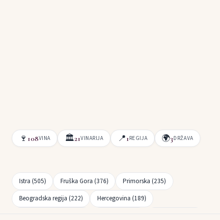
🍷
🏛
📍
🌍
108
21
1
3
VINA
VINARIJA
REGIJA
DRŽAVA
Istra (505)
Fruška Gora (376)
Primorska (235)
Beogradska regija (222)
Hercegovina (189)
Bregovita Hrvatska (163)
Slavonija (149)
Dalmacija (141)