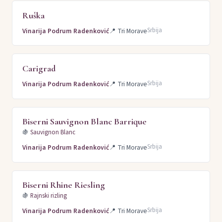
Ruška
Srbija
Vinarija Podrum Radenković
📍
Tri Morave
Carigrad
Srbija
Vinarija Podrum Radenković
📍
Tri Morave
Biserni Sauvignon Blanc Barrique
🍇
Sauvignon Blanc
Srbija
Vinarija Podrum Radenković
📍
Tri Morave
Biserni Rhine Riesling
🍇
Rajnski rizling
Srbija
Vinarija Podrum Radenković
📍
Tri Morave