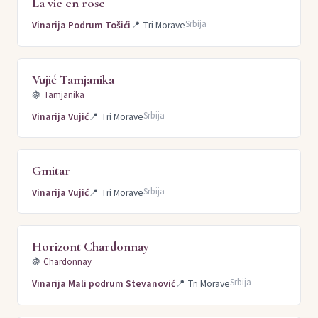
La vie en rose
Srbija
Vinarija Podrum Tošići
📍
Tri Morave
Vujić Tamjanika
🍇
Tamjanika
Srbija
Vinarija Vujić
📍
Tri Morave
Gmitar
Srbija
Vinarija Vujić
📍
Tri Morave
Horizont Chardonnay
🍇
Chardonnay
Srbija
Vinarija Mali podrum Stevanović
📍
Tri Morave