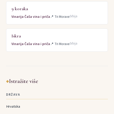
9 koraka
Srbija
Vinarija Čaša vina i priča
📍
Tri Morave
Iskra
Srbija
Vinarija Čaša vina i priča
📍
Tri Morave
Istražite više
◆
DRŽAVA
Hrvatska