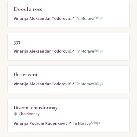
Doodle rose
Srbija
Vinarija Aleksandar Todorović
📍
Tri Morave
333
Srbija
Vinarija Aleksandar Todorović
📍
Tri Morave
Ibis crveni
Srbija
Vinarija Aleksandar Todorović
📍
Tri Morave
Biserni chardonnay
🍇
Chardonnay
Srbija
Vinarija Podrum Radenković
📍
Tri Morave