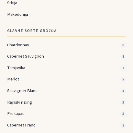
Srbija
Makedonija
GLAVNE SORTE GROŽĐA
Chardonnay
8
Cabernet Sauvignon
8
Tamjanika
7
Merlot
5
Sauvignon Blanc
4
Rajnski rizling
3
Prokupac
3
Cabernet Franc
2