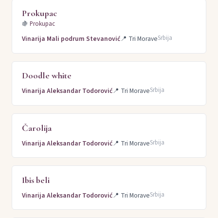
Prokupac
🍇
Prokupac
Srbija
Vinarija Mali podrum Stevanović
📍
Tri Morave
Doodle white
Srbija
Vinarija Aleksandar Todorović
📍
Tri Morave
Čarolija
Srbija
Vinarija Aleksandar Todorović
📍
Tri Morave
Ibis beli
Srbija
Vinarija Aleksandar Todorović
📍
Tri Morave