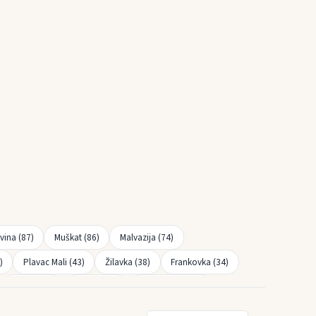
evina (87)
Muškat (86)
Malvazija (74)
)
Plavac Mali (43)
Žilavka (38)
Frankovka (34)
Rebula (18)
Refošk (18)
Smederevka (15)
c (Silvaner) (7)
Škrlet (7)
Rkaciteli (6)