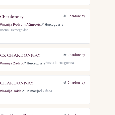
Chardonnay
🍇
Chardonnay
Vinarija Podrum Aćimović
📍
Hercegovina
Bosna i Hercegovina
CZ CHARDONNAY
🍇
Chardonnay
Bosna i Hercegovina
Vinarija Zadro
📍
Hercegovina
CHARDONNAY
🍇
Chardonnay
Hrvatska
Vinarija Jokić
📍
Dalmacija