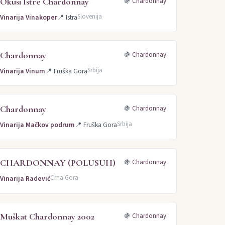
Okusi Istre Chardonnay
🍇
Chardonnay
Slovenija
Vinarija Vinakoper
📍
Istra
Chardonnay
🍇
Chardonnay
Srbija
Vinarija Vinum
📍
Fruška Gora
Chardonnay
🍇
Chardonnay
Srbija
Vinarija Mačkov podrum
📍
Fruška Gora
CHARDONNAY (POLUSUH)
🍇
Chardonnay
Crna Gora
Vinarija Radević
Muškat Chardonnay 2002
🍇
Chardonnay