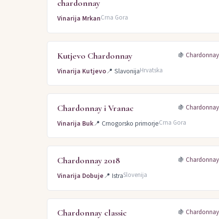
chardonnay
Crna Gora
Vinarija Mrkan
Kutjevo Chardonnay
🍇
Chardonna
Hrvatska
Vinarija Kutjevo
📍
Slavonija
Chardonnay i Vranac
🍇
Chardonna
Crna Gora
Vinarija Buk
📍
Crnogorsko primorje
Chardonnay 2018
🍇
Chardonna
Slovenija
Vinarija Dobuje
📍
Istra
Chardonnay classic
🍇
Chardonna