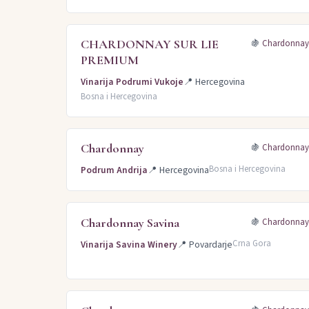
CHARDONNAY SUR LIE
🍇
Chardonna
PREMIUM
Vinarija Podrumi Vukoje
📍
Hercegovina
Bosna i Hercegovina
Chardonnay
🍇
Chardonna
Bosna i Hercegovina
Podrum Andrija
📍
Hercegovina
Chardonnay Savina
🍇
Chardonna
Crna Gora
Vinarija Savina Winery
📍
Povardarje