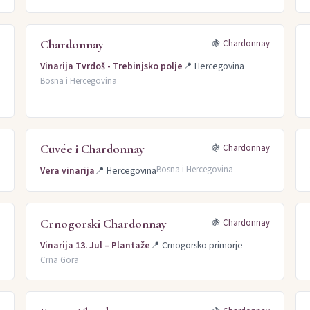
Chardonnay
y
🍇
Chardonnay
Vinarija Tvrdoš - Trebinjsko polje
📍
Hercegovina
Bosna i Hercegovina
Cuvée i Chardonnay
y
🍇
Chardonnay
Bosna i Hercegovina
Vera vinarija
📍
Hercegovina
Crnogorski Chardonnay
y
🍇
Chardonnay
Vinarija 13. Jul – Plantaže
📍
Crnogorsko primorje
Crna Gora