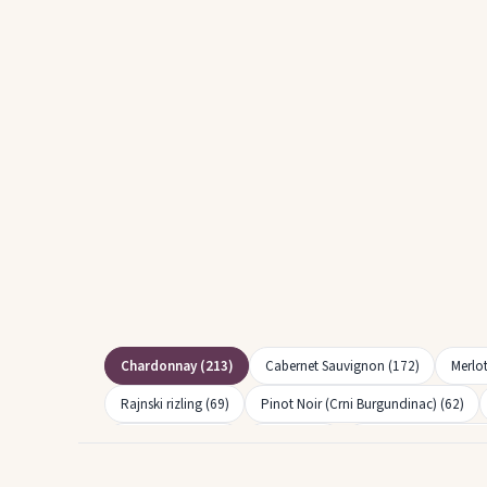
Chardonnay (213)
Cabernet Sauvignon (172)
Merlot
Rajnski rizling (69)
Pinot Noir (Crni Burgundinac) (62)
Shiraz (Syrah) (31)
Blatina (26)
Malvazija istarska (26
Pušipel (Furmint) (14)
Pinela (14)
Pošip (12)
Ze