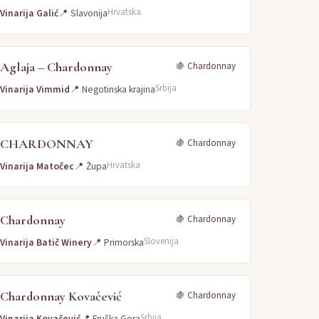
Hrvatska
Vinarija Galić
📍
Slavonija
Aglaja – Chardonnay
🍇
Chardonnay
Srbija
Vinarija Vimmid
📍
Negotinska krajina
CHARDONNAY
🍇
Chardonnay
Hrvatska
Vinarija Matočec
📍
Župa
Chardonnay
🍇
Chardonnay
Slovenija
Vinarija Batič Winery
📍
Primorska
Chardonnay Kovačević
🍇
Chardonnay
Srbija
Vinarija Kovačević
📍
Fruška Gora