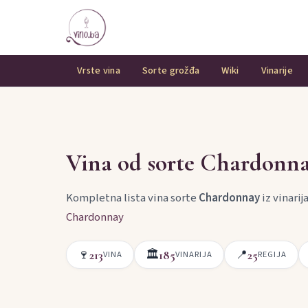
Vrste vina
Sorte grožđa
Wiki
Vinarije
Vina od sorte Chardonn
Kompletna lista vina sorte
Chardonnay
iz vinarij
Chardonnay
🍷
🏛
📍
213
185
25
VINA
VINARIJA
REGIJA