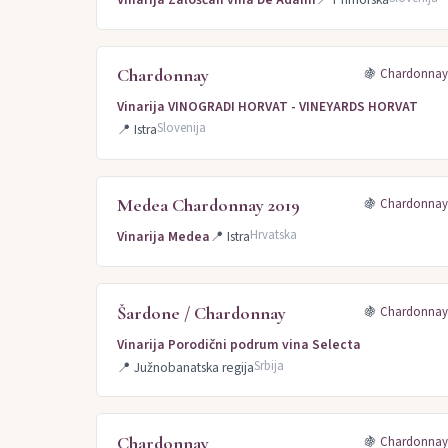
Chardonnay
🍇
Chardonna
Vinarija VINOGRADI HORVAT - VINEYARDS HORVAT
Slovenija
📍
Istra
Medea Chardonnay 2019
🍇
Chardonna
Hrvatska
Vinarija Medea
📍
Istra
Šardone / Chardonnay
🍇
Chardonna
Vinarija Porodični podrum vina Selecta
Srbija
📍
Južnobanatska regija
Chardonnay
🍇
Chardonna