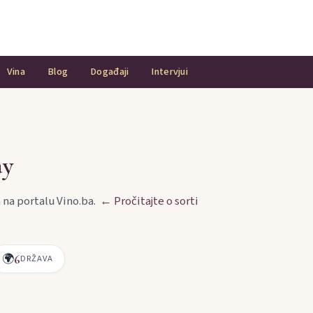
Vina
Blog
Događaji
Intervjui
ay
a na portalu Vino.ba.
← Pročitajte o sorti
🌍
6
DRŽAVA