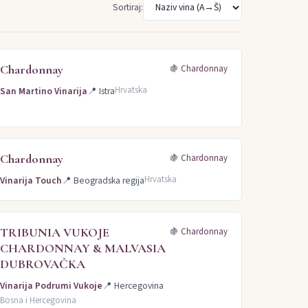
Sortiraj:
 (4)
Italijanski rizling (4)
Merlo (4)
Krstač (3)
Temjanika (2)
Syrah (2)
Modra frankinja (2)
Chardonnay
🍇
Chardonnay
an (2)
Malvazija Istarska (2)
Muškat žuti (2)
Hrvatska
San Martino Vinarija
📍
Istra
Chardonnay
🍇
Chardonnay
Hrvatska
Vinarija Touch
📍
Beogradska regija
TRIBUNIA VUKOJE
🍇
Chardonnay
CHARDONNAY & MALVASIA
DUBROVAČKA
Vinarija Podrumi Vukoje
📍
Hercegovina
Bosna i Hercegovina