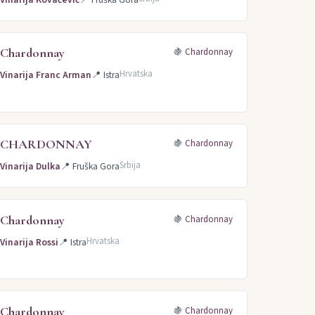
Chardonnay
🍇
Chardonnay
Hrvatska
Vinarija Franc Arman
📍
Istra
CHARDONNAY
🍇
Chardonnay
Srbija
Vinarija Dulka
📍
Fruška Gora
Chardonnay
🍇
Chardonnay
Hrvatska
Vinarija Rossi
📍
Istra
Chardonnay
🍇
Chardonnay