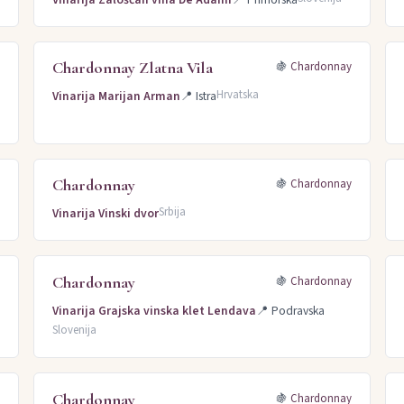
Chardonnay Zlatna Vila
y
🍇
Chardonnay
Hrvatska
Vinarija Marijan Arman
📍
Istra
Chardonnay
y
🍇
Chardonnay
Srbija
Vinarija Vinski dvor
Chardonnay
y
🍇
Chardonnay
Vinarija Grajska vinska klet Lendava
📍
Podravska
Slovenija
Chardonnay
y
🍇
Chardonnay