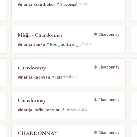
Hrvatska
Vinarija Krauthaker
📍
Slavonija
Misija - Chardonnay
y
🍇
Chardonnay
Srbija
Vinarija Janko
📍
Beogradska regija
Chardonnay
y
🍇
Chardonnay
Hrvatska
Vinarija Radovan
📍
Istra
Chardonnay
y
🍇
Chardonnay
Hrvatska
Vinarija Iločki Podrumi
📍
Istra
CHARDONNAY
y
🍇
Chardonnay