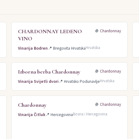
 (4)
Barbera (4)
Sauvignon (4)
Renski rizling (4)
Rizling italijanski
)
Muškat momjanski (3)
Trnjak (2)
Sangiovese (2)
Pinot Noir (2)
CHARDONNAY LEDENO
y
🍇
Chardonnay
Šardone (2)
Kaberne sovinjon (2)
Grašac (2)
Malvazija istarska, Ter
VINO
Hrvatska
Vinarija Bodren
📍
Bregovita Hrvatska
Izborna berba Chardonnay
y
🍇
Chardonnay
Hrvatska
Vinarija Svijetli dvori
📍
Hrvatsko Podunavlje
Chardonnay
y
🍇
Chardonnay
Bosna i Hercegovina
Vinarija Čitluk
📍
Hercegovina