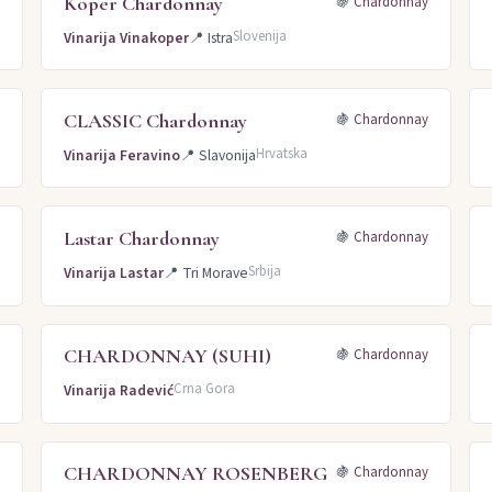
Koper Chardonnay
y
🍇
Chardonnay
Slovenija
Vinarija Vinakoper
📍
Istra
CLASSIC Chardonnay
y
🍇
Chardonnay
Hrvatska
Vinarija Feravino
📍
Slavonija
Lastar Chardonnay
y
🍇
Chardonnay
Srbija
Vinarija Lastar
📍
Tri Morave
CHARDONNAY (SUHI)
y
🍇
Chardonnay
Crna Gora
Vinarija Radević
CHARDONNAY ROSENBERG
y
🍇
Chardonnay