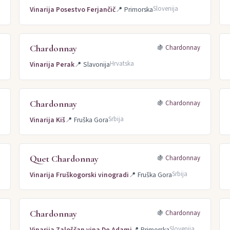
Slovenija
Vinarija Posestvo Ferjančič
📍
Primorska
Chardonnay
y
🍇
Chardonnay
Hrvatska
Vinarija Perak
📍
Slavonija
Chardonnay
y
🍇
Chardonnay
Srbija
Vinarija Kiš
📍
Fruška Gora
Quet Chardonnay
y
🍇
Chardonnay
Srbija
Vinarija Fruškogorski vinogradi
📍
Fruška Gora
Chardonnay
y
🍇
Chardonnay
Slovenija
Vinarija Zaloščan vina De Adami
📍
Primorska