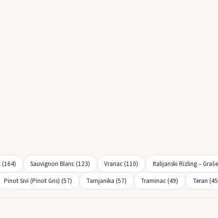
 (164)
Sauvignon Blanc (123)
Vranac (110)
Italijanski Rizling – Graš
Pinot Sivi (Pinot Gris) (57)
Tamjanika (57)
Traminac (49)
Teran (45
)
Cabernet Franc (22)
Pinot Bijeli (Pinot Blanc) (21)
Prokupac (19)
len (12)
Maraština (9)
Stanušina (9)
Muskat Hamburg (8)
Silvana