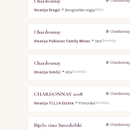
Chardonnay
🍇
Chardonna
Srbija
Vinarija Dragić
📍
Beogradska regija
Chardonnay
🍇
Chardonna
Slovenija
Vinarija Puklavec Family Wines
📍
Istra
Chardonnay
🍇
Chardonna
Slovenija
Vinarija Simčić
📍
Istra
CHARDONNAY 2018
🍇
Chardonna
Slovenija
Vinarija T.I.L.I.A Estate
📍
Primorska
Bijelo vino Suvodolski
🍇
Chardonna