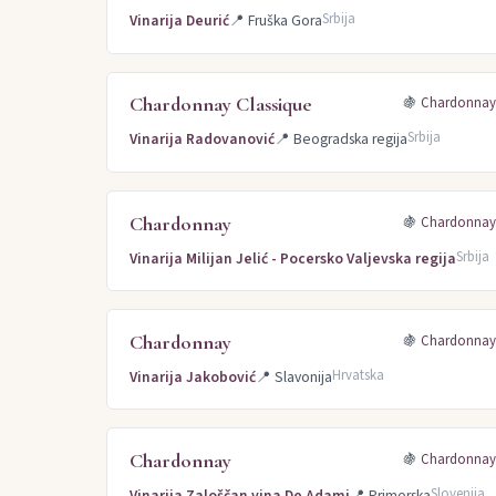
Srbija
Vinarija Deurić
📍
Fruška Gora
Chardonnay Classique
🍇
Chardonna
Srbija
Vinarija Radovanović
📍
Beogradska regija
Chardonnay
🍇
Chardonna
Srbija
Vinarija Milijan Jelić - Pocersko Valjevska regija
Chardonnay
🍇
Chardonna
Hrvatska
Vinarija Jakobović
📍
Slavonija
Chardonnay
🍇
Chardonna
Slovenija
Vinarija Zaloščan vina De Adami
📍
Primorska