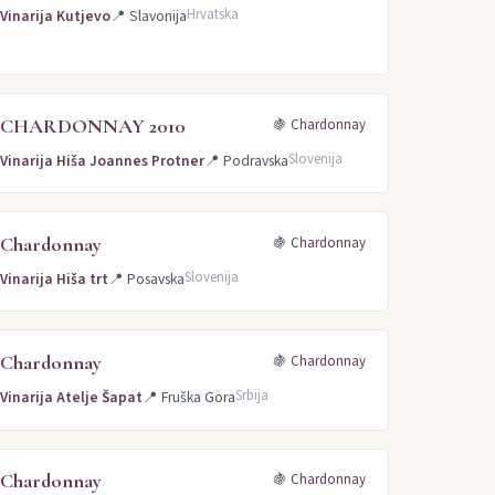
Hrvatska
Vinarija Kutjevo
📍
Slavonija
CHARDONNAY 2010
🍇
Chardonnay
Slovenija
Vinarija Hiša Joannes Protner
📍
Podravska
Chardonnay
🍇
Chardonnay
Slovenija
Vinarija Hiša trt
📍
Posavska
Chardonnay
🍇
Chardonnay
Srbija
Vinarija Atelje Šapat
📍
Fruška Gora
Chardonnay
🍇
Chardonnay