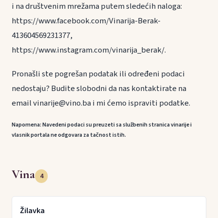
i na društvenim mrežama putem sledećih naloga:
https://www.facebook.com/Vinarija-Berak-
413604569231377,
https://www.instagram.com/vinarija_berak/.
Pronašli ste pogrešan podatak ili određeni podaci
nedostaju? Budite slobodni da nas kontaktirate na
email vinarije@vino.ba i mi ćemo ispraviti podatke.
Napomena: Navedeni podaci su preuzeti sa službenih stranica vinarije i
vlasnik portala ne odgovara za tačnost istih.
Vina
4
Žilavka