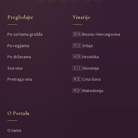
Pregledajte
Vinarije
Po sortama grožđa
🇧🇦 Bosna i Hercegovina
Po regijama
🇷🇸 Srbija
Po državama
🇭🇷 Hrvatska
Sva vina
🇸🇮 Slovenija
Pretraga vina
🇲🇪 Crna Gora
🇲🇰 Makedonija
O Portalu
O nama