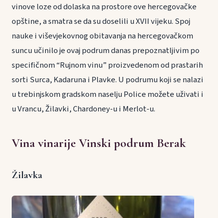
vinove loze od dolaska na prostore ove hercegovačke
opštine, a smatra se da su doselili u XVII vijeku. Spoj
nauke i viševjekovnog obitavanja na hercegovačkom
suncu učinilo je ovaj podrum danas prepoznatljivim po
specifičnom “Rujnom vinu” proizvedenom od prastarih
sorti Surca, Kadaruna i Plavke. U podrumu koji se nalazi
u trebinjskom gradskom naselju Police možete uživati i
u Vrancu, Žilavki, Chardoney-u i Merlot-u.
Vina vinarije Vinski podrum Berak
Žilavka