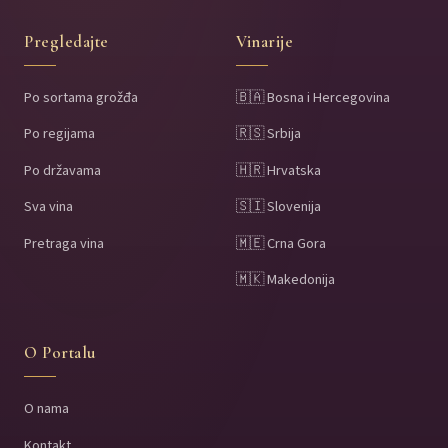
Pregledajte
Vinarije
Po sortama grožđa
🇧🇦 Bosna i Hercegovina
Po regijama
🇷🇸 Srbija
Po državama
🇭🇷 Hrvatska
Sva vina
🇸🇮 Slovenija
Pretraga vina
🇲🇪 Crna Gora
🇲🇰 Makedonija
O Portalu
O nama
Kontakt