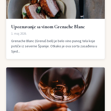
Upoznavanje sa vinom Grenache Blanc
1. maj 2026.
Grenache Blanc (Grenaš beli) je belo vino punog tela koje
potiče iz severne Španije. Otkako je ova sorta zasađena u
Sjed...