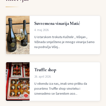
Suvremena vinarija Matić
4. maj 2026.
U istarskom trokutu Kaštelir , Višnjan ,
Vižinada smješteno je mnogo vinarija.Samo
na području Višnj...
Truffle shop
26. april 2026.
U vikendu iza nas, imali smo priliku da
posetimo Truffle shop vinoteku i
iznenadimo se šarenilom aso...