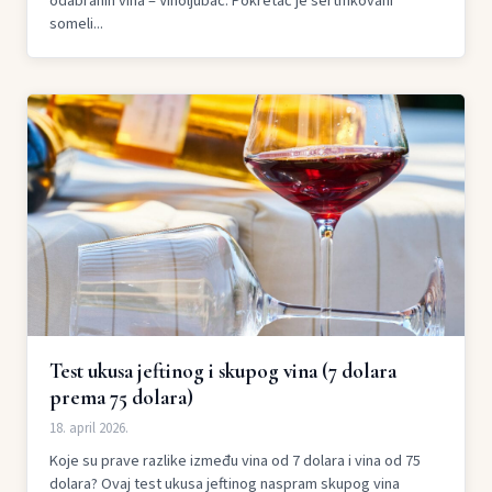
odabranih vina – Vinoljubac. Pokretač je sertifikovani
someli...
Test ukusa jeftinog i skupog vina (7 dolara
prema 75 dolara)
18. april 2026.
Koje su prave razlike između vina od 7 dolara i vina od 75
dolara? Ovaj test ukusa jeftinog naspram skupog vina