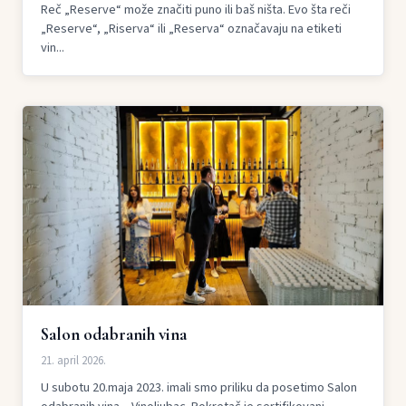
Reč „Reserve“ može značiti puno ili baš ništa. Evo šta reči
„Reserve“, „Riserva“ ili „Reserva“ označavaju na etiketi
vin...
Salon odabranih vina
21. april 2026.
U subotu 20.maja 2023. imali smo priliku da posetimo Salon