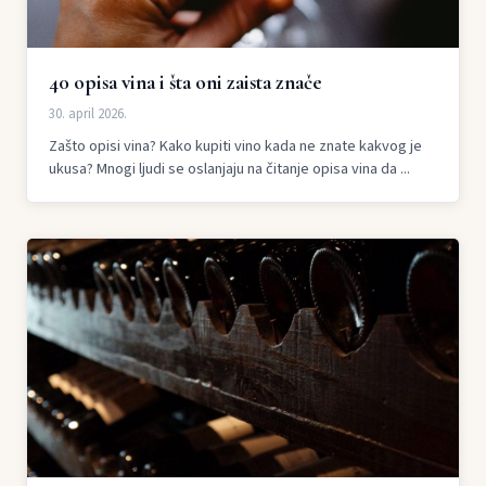
40 opisa vina i šta oni zaista znače
30. april 2026.
Zašto opisi vina? Kako kupiti vino kada ne znate kakvog je
ukusa? Mnogi ljudi se oslanjaju na čitanje opisa vina da ...