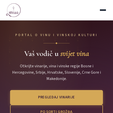
PORTAL O VINU I VINSKOJ KULTURI
◆
Vaš vodič u
svijet vina
Otkrijte vinarije, vina i vinske regije Bosne i
Hercegovine, Srbije, Hrvatske, Slovenije, Crne Gore i
Makedonije.
PREGLEDAJ VINARIJE
PO SORTI GROŽĐA