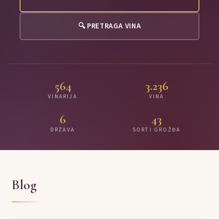
🔍 PRETRAGA VINA
564
3.236
VINARIJA
VINA
6
43
DRŽAVA
SORTI GROŽĐA
Blog