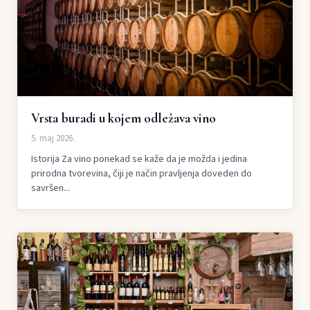
Vrsta buradi u kojem odležava vino
5. maj 2026.
Istorija Za vino ponekad se kaže da je možda i jedina
prirodna tvorevina, čiji je način pravljenja doveden do
savršen...