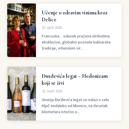
Učenje o zdravim vinima kroz
Delice
15. april 2026.
Francuska…oduvek praćena atributima
ekskluzive, globalno poznate kulinarske
tradicije, vrhunskim sir...
Đurđevića legat – Hedonizam
koji se živi
22. mart 2026.
Vinarija Đurđevića legat se nalazi u selu
Ključ nedaleko od Mionice, na desetak
kilometara istočno o...