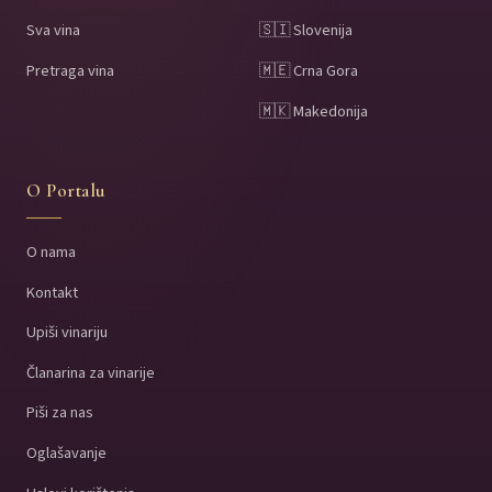
Sva vina
🇸🇮 Slovenija
Pretraga vina
🇲🇪 Crna Gora
🇲🇰 Makedonija
O Portalu
O nama
Kontakt
Upiši vinariju
Članarina za vinarije
Piši za nas
Oglašavanje