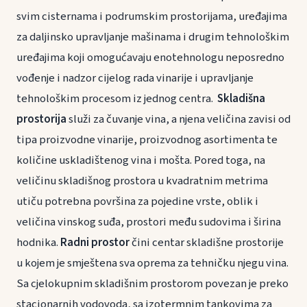
svim cisternama i podrumskim prostorijama, uređajima
za daljinsko upravljanje mašinama i drugim tehnološkim
uređajima koji omogućavaju enotehnologu neposredno
vođenje i nadzor cijelog rada vinarije i upravljanje
tehnološkim procesom iz jednog centra.
Skladišna
prostorija
služi za čuvanje vina, a njena veličina zavisi od
tipa proizvodne vinarije, proizvodnog asortimenta te
količine uskladištenog vina i mošta. Pored toga, na
veličinu skladišnog prostora u kvadratnim metrima
utiču potrebna površina za pojedine vrste, oblik i
veličina vinskog suđa, prostori među sudovima i širina
hodnika.
Radni prostor
čini centar skladišne prostorije
u kojem je smještena sva oprema za tehničku njegu vina.
Sa cjelokupnim skladišnim prostorom povezan je preko
stacionarnih vodovoda, sa izotermnim tankovima za