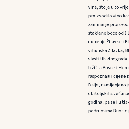
vina, što je u to vr
proizvodilo vino kao 
zanimanje proizvodn
staklene boce od 1 l
ounjenje Žilavke i 
vrhunska Žilavka, Bla
vlastitih vinograda,
tržišta Bosne i Herc
raspoznaju i cijene
Dalje, namijenjeno j
obiteljskih svečanos
godina, pa se i u ti
podrumima Buntić je 