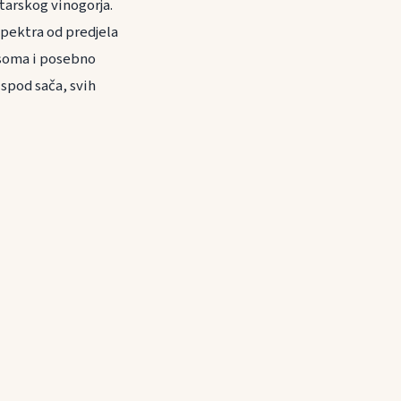
tarskog vinogorja.
spektra od predjela
, soma i posebno
ispod sača, svih