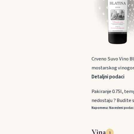
Crveno Suvo Vino Bl
mostarskog vinogor
Detaljni podaci
Pakiranje 0.75l, tem
nedostaju ? Budite 
Napomena: Navedeni podaci su
Vina
1