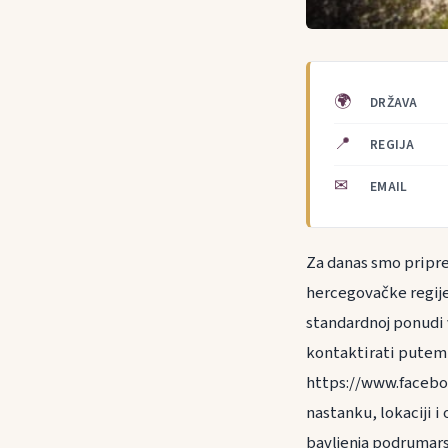
🌍
DRŽAVA
📍
REGIJA
✉
EMAIL
Za danas smo priprem
hercegovačke regije 
standardnoj ponudi 
kontaktirati putem 
https://www.facebo
nastanku, lokaciji 
bavljenja podrumars