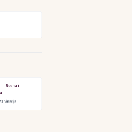
e — Bosna i
a
ta vinarija