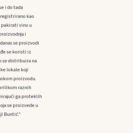
se i do tada
t registrirano kao
pakirati vino u
proizvodnja i
 danas se proizvodi
đe se koristi iz
 se distribuira na
ke lokale koji
unskom proizvodu.
prilikom raznih
mirajući ga proteklih
koja se proizvede u
ji Buntić."