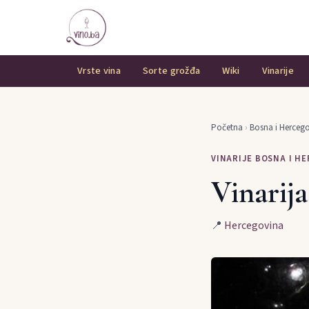
Vrste vina
Sorte grožđa
Wiki
Vinarije
Početna
›
Bosna i Herceg
VINARIJE BOSNA I H
Vinarija
📍
Hercegovina