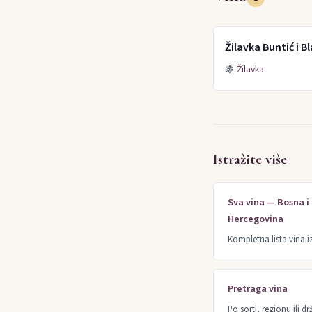
Žilavka Buntić i B
🍇
Žilavka
Istražite više
Sva vina — Bosna i
Hercegovina
Kompletna lista vina i
Pretraga vina
Po sorti, regionu ili dr