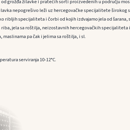
 od grožđa žilavke i pratećih sorti proizvedenih u području mos
lavka nepogrešivo leži uz hercegovačke specijalitete širokog 
eko ribljih specijaliteta i čorbi od kojih izdvajamo jela od šarana
iba, jela sa roštilja, neizostavnih hercegovačkih specijaliteta 
, maslinama pa čak i jelima sa roštilja, i sl.
peratura serviranja 10-12°C.