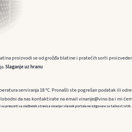
atina proizvodi se od grožđa blatine i pratećih sorti proizvede
ja.
Slaganje uz hranu
peratura serviranja 18 °C. Pronašli ste pogrešan podatak ili odr
slobodni da nas kontaktirate na email vinarije@vino.ba i mi ćem
 preuzeti sa službenih stranica vinarije i vlasnik portala ne odgovara za tačnost istih.