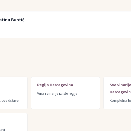
latina Buntić
Regija Hercegovina
Sve vinarij
Hercegovin
Vina i vinarije iz iste regije
z ove države
Kompletna lis
žavi