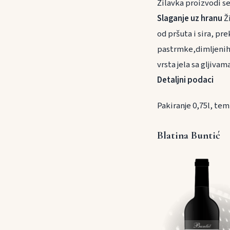
Žilavka proizvodi se
Slaganje uz hranu
Ži
od pršuta i sira, pr
pastrmke,dimljenih r
vrsta jela sa gljivama
Detaljni podaci
Pakiranje 0,75l, tem
Blatina Buntić