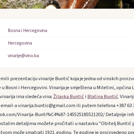
Bosna i Hercegovina
Hercegovina
vinarije@vino.ba
ili prezentaciju vinarije Buntić koja je jedna od vinskih proiz
u Bosni i Hercegovini. Vinarija je smještena u Miletini, općina 
vinarija ima sledeća vina:
Žilavka Buntić
i
Blatina Buntić
. Vinar
email-a vinarija.buntic@gmail.com ili putem telefona +387 63 3
ok.com/Vinarija-Bunti%C4%87-145525185521202/ Detaljnije inf
i ostalim detaljima možete pročitati u nastavku "Obitelj Buntić
tvom može smatrati 1921. godinu. Te godine je proizvedeno pre