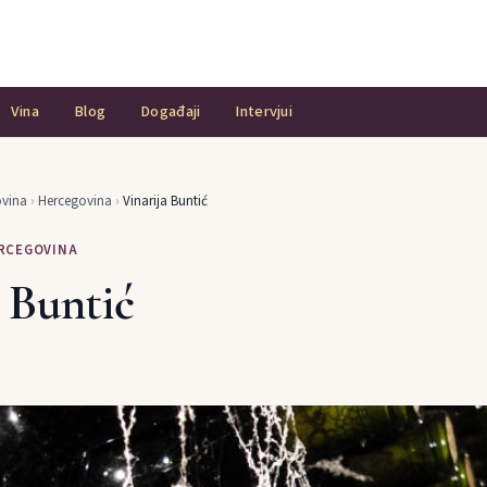
Vina
Blog
Događaji
Intervjui
ovina
›
Hercegovina
›
Vinarija Buntić
ERCEGOVINA
 Buntić