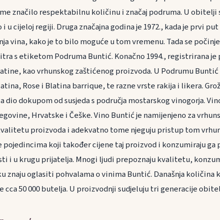
ijeme značilo respektabilnu količinu i značaj podruma. U obitelji 
i u cijeloj regiji. Druga značajna godina je 1972., kada je prvi pu
ja vina, kako je to bilo moguće u tom vremenu. Tada se počinje 
itra s etiketom Podruma Buntić. Konačno 1994., registrirana je 
Blatine, kao vrhunskog zaštićenog proizvoda. U Podrumu Buntić
tina, Rose i Blatina barrique, te razne vrste rakija i likera. Grož
 a dio dokupom od susjeda s područja mostarskog vinogorja. Vino
egovine, Hrvatske i Češke. Vino Buntić je namijenjeno za vrhuns
 kvalitetu proizvoda i adekvatno tome njeguju pristup tom vrh
e pojedincima koji također cijene taj proizvod i konzumiraju ga 
ti i u krugu prijatelja. Mnogi ljudi prepoznaju kvalitetu, konzu
sku znaju oglasiti pohvalama o vinima Buntić. Današnja količina 
cca 50 000 butelja. U proizvodnji sudjeluju tri generacije obitel