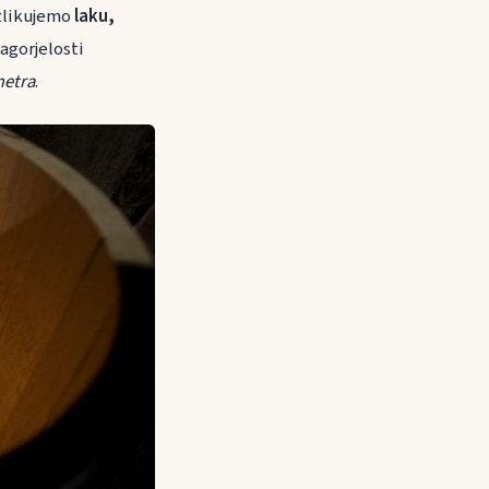
azlikujemo
laku,
nagorjelosti
imetra
.