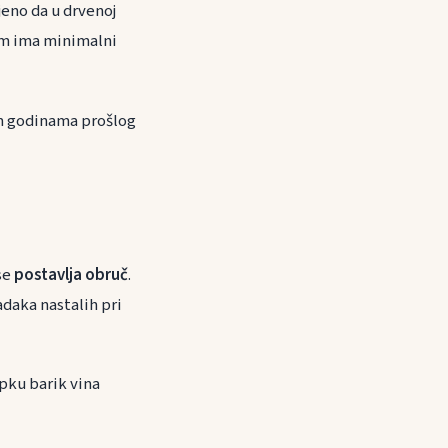
jeno da u drvenoj
em ima minimalni
im godinama prošlog
 se
postavlja obruč
.
daka nastalih pri
pku barik vina