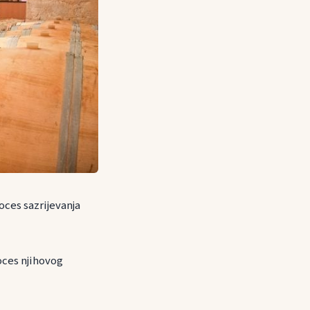
oces sazrijevanja
roces njihovog