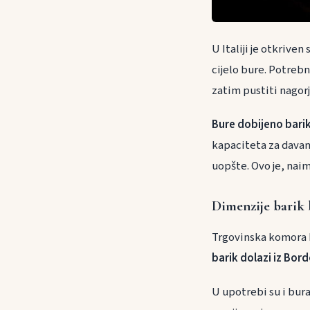
U Italiji je otkriven
cijelo bure. Potrebn
zatim pustiti nagorj
Bure dobijeno barik
kapaciteta za davanj
uopšte. Ovo je, naim
Dimenzije barik 
Trgovinska komora B
barik dolazi iz Bor
U upotrebi su i bura