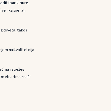
raditi barik bure
.
e i kajsije, ali
g drveta, tako i
ojem najkvalitetnija
ačina i svježeg
kim vinarima znači