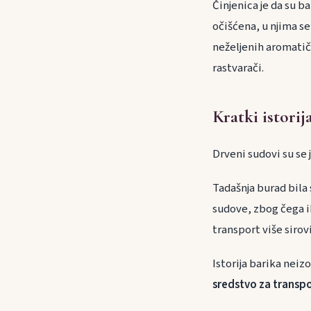
Činjenica je da su b
očišćena, u njima se
neželjenih aromatičn
rastvarači.
Kratki istorij
Drveni sudovi su se 
Tadašnja burad bila
sudove, zbog čega ih
transport više sirovi
Istorija barika nei
sredstvo za transpo