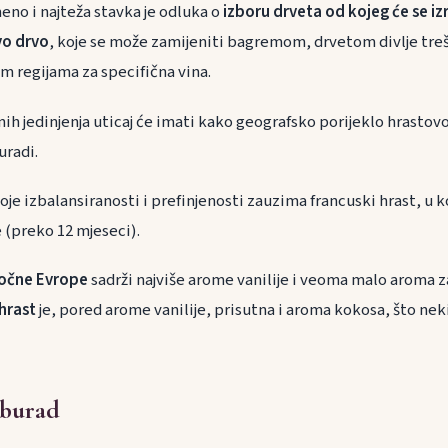
eno i najteža stavka je odluka o
izboru drveta od kojeg će se iz
vo drvo
, koje se može zamijeniti bagremom, drvetom divlje trešnj
im regijama za specifična vina.
ih jedinjenja uticaj će imati kako geografsko porijeklo hrastovo
uradi.
je izbalansiranosti i prefinjenosti zauzima francuski hrast, u k
e (preko 12 mjeseci).
stočne Evrope
sadrži najviše arome vanilije i veoma malo aroma z
hrast
je, pored arome vanilije, prisutna i aroma kokosa, što ne
 burad