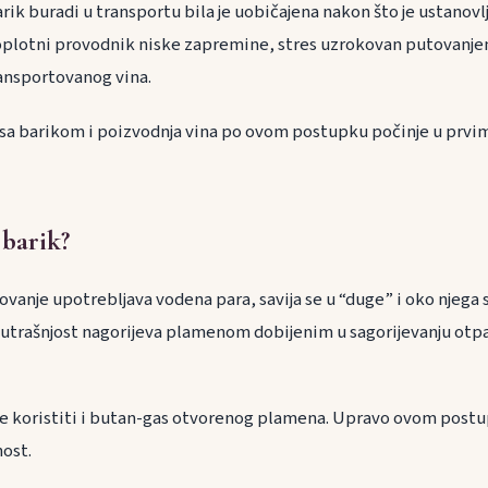
rik buradi u transportu bila je uobičajena nakon što je ustanovl
 toplotni provodnik niske zapremine, stres uzrokovan putovanj
ransportovanog vina.
 sa barikom i poizvodnja vina po ovom postupku počinje u prv
 barik?
kovanje upotrebljava vodena para, savija se u “duge” i oko njega
utrašnjost nagorijeva plamenom dobijenim u sagorijevanju otpa
e koristiti i butan-gas otvorenog plamena. Upravo ovom postu
nost.