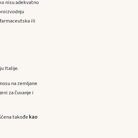
iko nisu adekvatno
 proizvodnju
 farmaceutska ili
 Italije.
dnosu na zemljane
eni za čuvanje i
rišćena takođe
kao