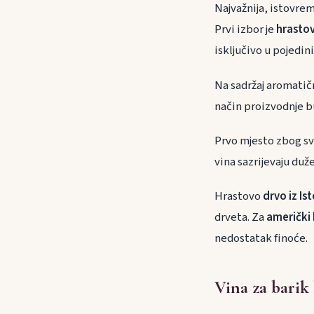
Najvažnija, istovrem
Prvi izbor je
hrasto
isključivo u pojedin
Na sadržaj aromatičn
način proizvodnje b
Prvo mjesto zbog svo
vina sazrijevaju duž
Hrastovo
drvo iz I
drveta. Za
američki 
nedostatak finoće.
Vina za barik