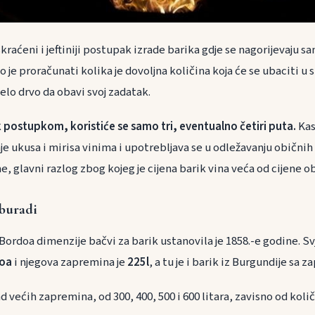
 skraćeni i jeftiniji postupak izrade barika gdje se nagorijevaju sa
o je proračunati kolika je dovoljna količina koja će se ubaciti u
elo drvo da obavi svoj zadatak.
 postupkom, koristiće se samo tri, eventualno četiri puta.
Kas
e ukusa i mirisa vinima i upotrebljava se u odležavanju običnih v
e, glavni razlog zbog kojeg je cijena barik vina veća od cijene o
buradi
ordoa dimenzije bačvi za barik ustanovila je 1858.-e godine. Sv
doa
i njegova zapremina je
225l
, a tu je i barik iz Burgundije sa
d većih zapremina, od 300, 400, 500 i 600 litara, zavisno od količ