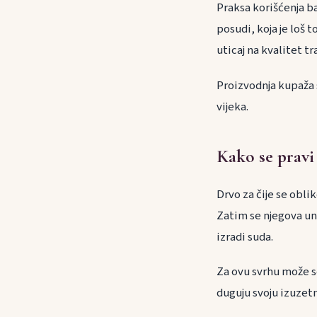
Praksa korišćenja ba
posudi, koja je loš
uticaj na kvalitet t
Proizvodnja kupaža
vijeka.
Kako se pravi
Drvo za čije se obli
Zatim se njegova un
izradi suda.
Za ovu svrhu može s
duguju svoju izuzet