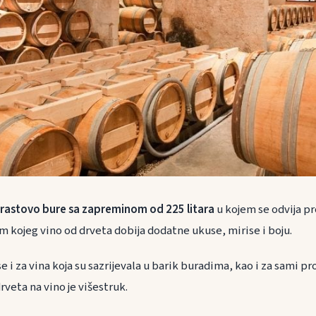
rastovo bure sa zapreminom od 225 litara
u kojem se odvija pr
m kojeg vino od drveta dobija dodatne ukuse, mirise i boju.
se i za vina koja su sazrijevala u barik buradima, kao i za sami p
drveta na vino je višestruk.