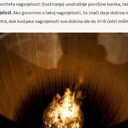
nziteta nagorjelosti (tostiranja) unutrašnje površine barika, r
jelost
. Ako govorimo o lakoj nagorjelosti, to znači da je dubina 
tra
, dok kod jake nagorjelosti ova dubina ide do
tri ili četiri mil