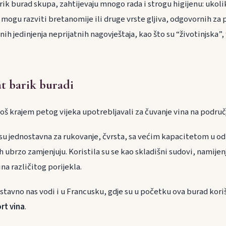
arik burad skupa, zahtijevaju mnogo rada i strogu higijenu: ukol
 mogu razviti bretanomije ili druge vrste gljiva, odgovornih za
ih jedinjenja neprijatnih nagovještaja, kao što su “životinjska”,
at barik buradi
još krajem petog vijeka upotrebljavali za čuvanje vina na području
 su jednostavna za rukovanje, čvrsta, sa većim kapacitetom u o
 ubrzo zamjenjuju. Koristila su se kao skladišni sudovi, namijenj
na različitog porijekla.
zostavno nas vodi i u Francusku, gdje su u početku ova burad ko
rt vina
.