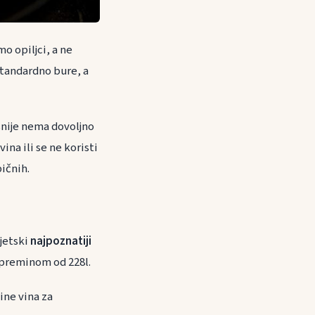
mo opiljci, a ne
 standardno bure, a
nije nema dovoljno
ina ili se ne koristi
bičnih.
jetski
najpoznatiji
 zapreminom od 228l.
ine vina za