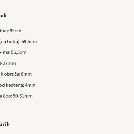
adi
ina): 95cm
(na boku): 69,5cm
vima: 56,5cm
20-22mm
ih obruča: 6mm
 od kestena: 4mm
za čep: 50-51mm
arik