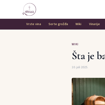
Vrste vina
Sorte grožđa
Wiki
Vinarije
WIKI
Šta je b
10. juli 2025.