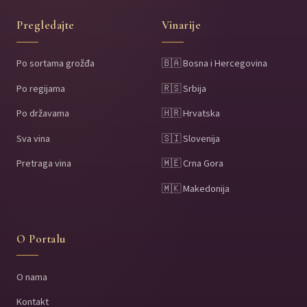
Pregledajte
Vinarije
Po sortama grožđa
🇧🇦 Bosna i Hercegovina
Po regijama
🇷🇸 Srbija
Po državama
🇭🇷 Hrvatska
Sva vina
🇸🇮 Slovenija
Pretraga vina
🇲🇪 Crna Gora
🇲🇰 Makedonija
O Portalu
O nama
Kontakt