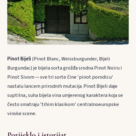
Pinot Bijeli
(Pinot Blanc, Weissburgunder, Bijeli
Burgundac) je bijela sorta grožđa srodna Pinot Noiru i
Pinot Sivom — sve tri sorte čine 'pinot porodicu'
nastalu lancem prirodnih mutacija. Pinot Bijeli daje
suptilna, suha bijela vina umjerenog karaktera koja se
često smatraju 'tihim klasikom' centralnoeuropske
vinske scene.
Porijeklo i istorijat