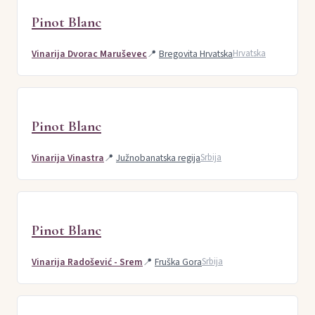
Pinot Blanc
Vinarija Dvorac Maruševec
📍
Bregovita Hrvatska
Hrvatska
Pinot Blanc
Vinarija Vinastra
📍
Južnobanatska regija
Srbija
Pinot Blanc
Vinarija Radošević - Srem
📍
Fruška Gora
Srbija