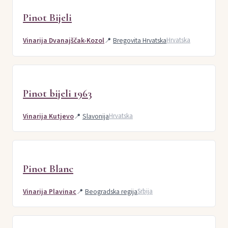
Pinot Bijeli
Vinarija Dvanajščak-Kozol
📍
Bregovita Hrvatska
Hrvatska
Pinot bijeli 1963
Vinarija Kutjevo
📍
Slavonija
Hrvatska
Pinot Blanc
Vinarija Plavinac
📍
Beogradska regija
Srbija