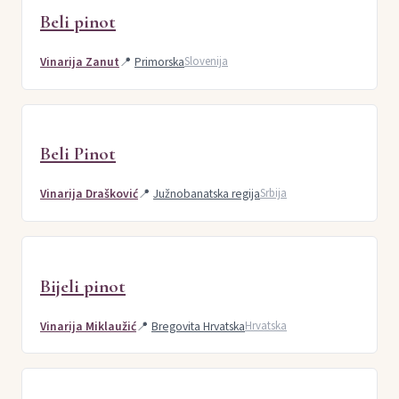
Beli pinot
Vinarija Zanut
📍
Primorska
Slovenija
Beli Pinot
Vinarija Drašković
📍
Južnobanatska regija
Srbija
Bijeli pinot
Vinarija Miklaužić
📍
Bregovita Hrvatska
Hrvatska