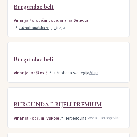
Burgundac beli
Vinarija Porodični podrum vina Selecta
📍
Južnobanatska regija
Srbija
Burgundac beli
Vinarija Drašković
📍
Južnobanatska regija
Srbija
BURGUNDAC BIJELI PREMIUM
Vinarija Podrumi Vukoje
📍
Hercegovina
Bosna i Hercegovina