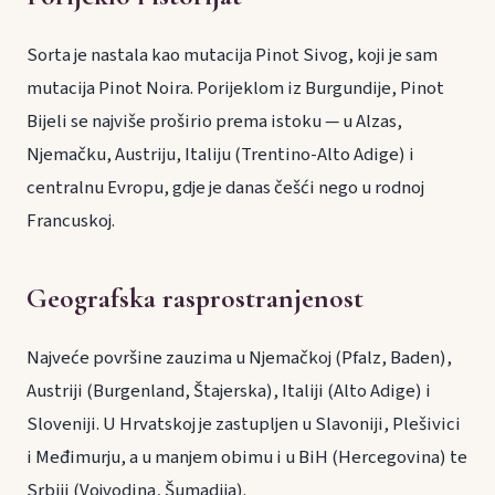
Sorta je nastala kao mutacija Pinot Sivog, koji je sam
mutacija Pinot Noira. Porijeklom iz Burgundije, Pinot
Bijeli se najviše proširio prema istoku — u Alzas,
Njemačku, Austriju, Italiju (Trentino-Alto Adige) i
centralnu Evropu, gdje je danas češći nego u rodnoj
Francuskoj.
Geografska rasprostranjenost
Najveće površine zauzima u Njemačkoj (Pfalz, Baden),
Austriji (Burgenland, Štajerska), Italiji (Alto Adige) i
Sloveniji. U Hrvatskoj je zastupljen u Slavoniji, Plešivici
i Međimurju, a u manjem obimu i u BiH (Hercegovina) te
Srbiji (Vojvodina, Šumadija).