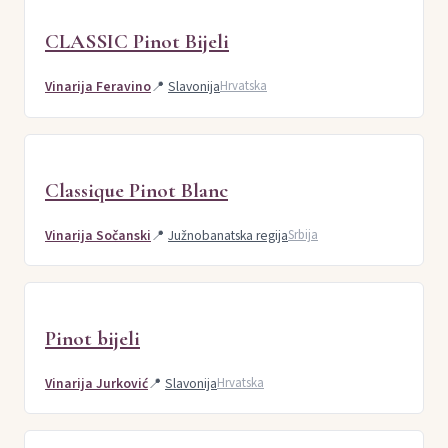
CLASSIC Pinot Bijeli
Vinarija Feravino
📍
Slavonija
Hrvatska
Classique Pinot Blanc
Vinarija Sočanski
📍
Južnobanatska regija
Srbija
Pinot bijeli
Vinarija Jurković
📍
Slavonija
Hrvatska