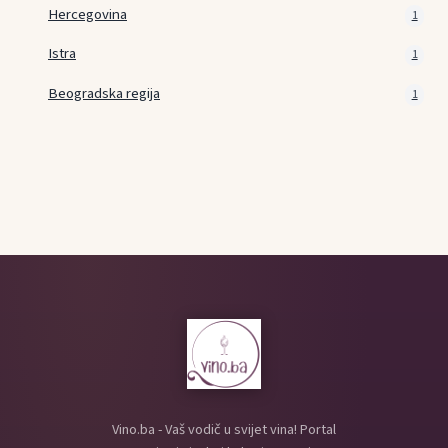
Hercegovina
1
Istra
1
Beogradska regija
1
Vino.ba - Vaš vodič u svijet vina! Portal