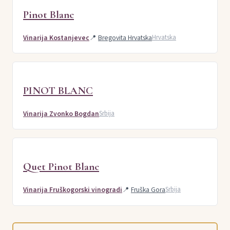
Pinot Blanc
Vinarija Kostanjevec
📍
Bregovita Hrvatska
Hrvatska
PINOT BLANC
Vinarija Zvonko Bogdan
Srbija
Quet Pinot Blanc
Vinarija Fruškogorski vinogradi
📍
Fruška Gora
Srbija