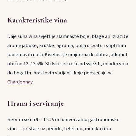
Karakteristike vina
Daje suha vina svjetlije slamnaste boje, blage ali izrazite
arome jabuke, kruške, agruma, polja u cvatu i suptilnih
bademovih nota. Kiselost je umjerena do dobra, alkohol
obično 12–13.5%. Stilski se kreće od svježih, mladih vina
do bogatih, hrastovih varijanti koje podsjećaju na
Chardonnay
.
Hrana i serviranje
Servira se na 9–11°C. Vrlo univerzalno gastronomsko
vino — pristaje uz peradu, teletinu, morsku ribu,