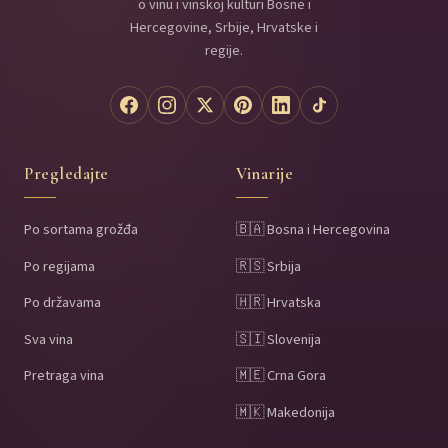
o vinu i vinskoj kulturi Bosne i
Hercegovine, Srbije, Hrvatske i
regije.
Pregledajte
Vinarije
Po sortama grožđa
🇧🇦 Bosna i Hercegovina
Po regijama
🇷🇸 Srbija
Po državama
🇭🇷 Hrvatska
Sva vina
🇸🇮 Slovenija
Pretraga vina
🇲🇪 Crna Gora
🇲🇰 Makedonija