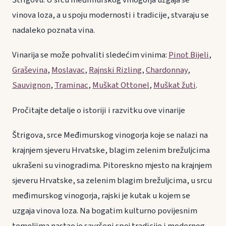
Štrigovu. U srcu međimurskog vinogorja uzgaja se
vinova loza, a u spoju modernosti i tradicije, stvaraju se
nadaleko poznata vina.
Vinarija se može pohvaliti sledećim vinima:
Pinot Bijeli
,
Graševina
,
Moslavac
,
Rajnski Rizling
,
Chardonnay
,
Sauvignon
,
Traminac
,
Muškat Ottonel
,
Muškat žuti
.
Pročitajte detalje o istoriji i razvitku ove vinarije
Štrigova, srce Međimurskog vinogorja koje se nalazi na
krajnjem sjeveru Hrvatske, blagim zelenim brežuljcima
ukrašeni su vinogradima. Pitoreskno mjesto na krajnjem
sjeveru Hrvatske, sa zelenim blagim brežuljcima, u srcu
međimurskog vinogorja, rajski je kutak u kojem se
uzgaja vinova loza. Na bogatim kulturno povijesnim
temeljima nastao je savršeni spoj tradicije i modernog,