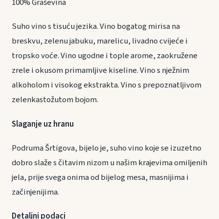
100% Graševina
Suho vino s tisuću jezika. Vino bogatog mirisa na
breskvu, zelenu jabuku, marelicu, livadno cvijeće i
tropsko voće. Vino ugodne i tople arome, zaokružene
zrele i okusom primamljive kiseline. Vino s nježnim
alkoholom i visokog ekstrakta. Vino s prepoznatljivom
zelenkastožutom bojom.
Slaganje uz hranu
Podruma Šrtigova, bijelo je, suho vino koje se izuzetno
dobro slaže s čitavim nizom u našim krajevima omiljenih
jela, prije svega onima od bijelog mesa, masnijima i
začinjenijima.
Detaljni podaci