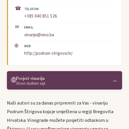
☎
TELEFON
+385 040 851 526
✉
EMAIL
vinarije@vino.ba
🌐
WEB
http://podrum-strigova.hr/
Posjeti vinariju
🌐
→
Otvori službeni sajt
Naši autori su za danas pripremili za Vas - vinariju
Podrum Štrigova koja je smještena u regiji Bregovita
Hrvatska. Vinograde možete posjetiti odlaskom u