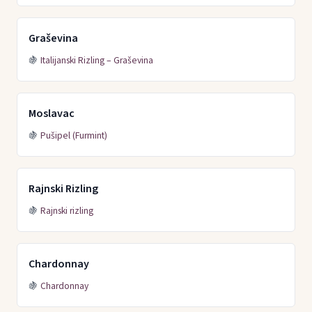
Graševina
🍇
Italijanski Rizling – Graševina
Moslavac
🍇
Pušipel (Furmint)
Rajnski Rizling
🍇
Rajnski rizling
Chardonnay
🍇
Chardonnay