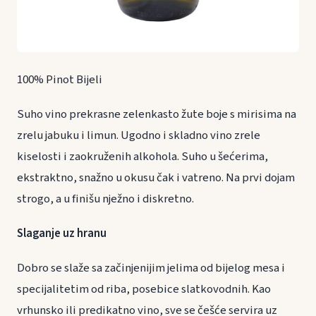
100% Pinot Bijeli
Suho vino prekrasne zelenkasto žute boje s mirisima na
zrelu jabuku i limun. Ugodno i skladno vino zrele
kiselosti i zaokruženih alkohola. Suho u šećerima,
ekstraktno, snažno u okusu čak i vatreno. Na prvi dojam
strogo, a u finišu nježno i diskretno.
Slaganje uz hranu
Dobro se slaže sa začinjenijim jelima od bijelog mesa i
specijalitetim od riba, posebice slatkovodnih. Kao
vrhunsko ili predikatno vino, sve se češće servira uz