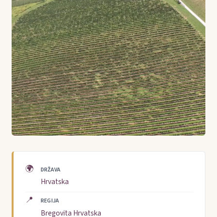
🌍
DRŽAVA
Hrvatska
📍
REGIJA
Bregovita Hrvatska