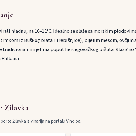
ranje
rvirati hladnu, na 10–12°C. Idealno se slaže sa morskim plodovi
mkom iz Buškog blata i Trebišnjice), bijelim mesom, ovčjim si
), te tradicionalnim jelima poput hercegovačkog pršuta. Klasičn
m Balkana.
e Žilavka
sorte Žilavka iz vinarija na portalu Vino.ba.