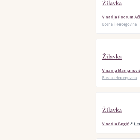
Žilavka
Vinarija Podrum Ać
Bosna i Hercegovina
Žilavka
Vinarija Marijanovi
Bosna i Hercegovina
Žilavka
Vinarija Begić
📍
He