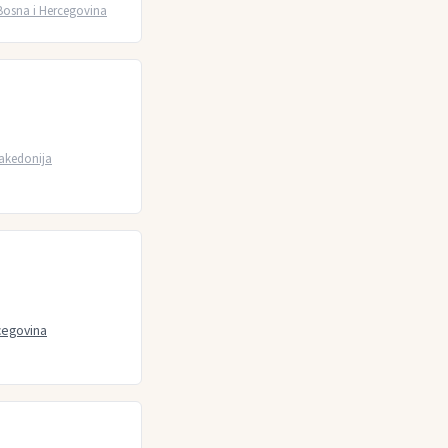
Bosna i Hercegovina
akedonija
cegovina