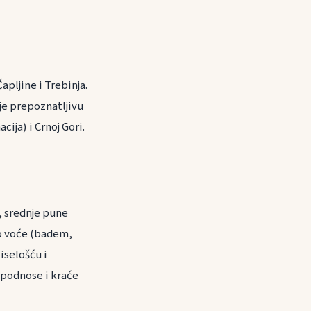
pljine i Trebinja.
aje prepoznatljivu
ija) i Crnoj Gori.
, srednje pune
vo voće (badem,
iselošću i
 podnose i kraće