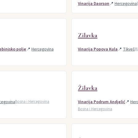
Vinarija Daorson
📍
Hercegovina
Zilavka
rebinjsko polje
📍
Hercegovina
Vinarija Popova Kula
📍
Tikveš
M
Žilavka
cegovina
Bosna i Hercegovina
Vinarija Podrum Andjelić
📍
Her
Bosna i Hercegovina