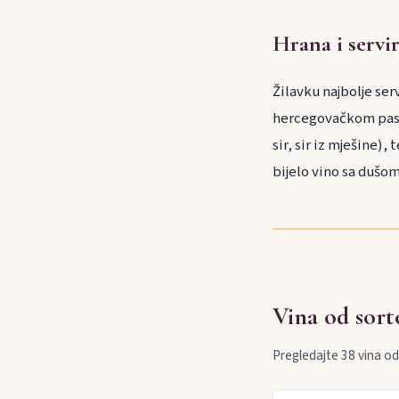
Hrana i servi
Žilavku najbolje se
hercegovačkom pastr
sir, sir iz mješine
bijelo vino sa dušo
Vina od sort
Pregledajte 38 vina od 