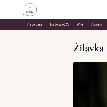
Vrste vina
Sorte grožđa
Wiki
Vinarije
Žilavka