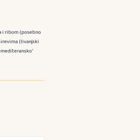
ma i ribom (posebno
revima (livanjski
o 'mediteransko'