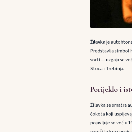
Žilavka
je autohtona
Predstavlja simbol h
sorti — uzgaja se v
Stoca i Trebinja.
Porijeklo i ist
Žilavka se smatra 
čokota koji uspijev
pojavljuje se već u 1
naročito kroz osniv