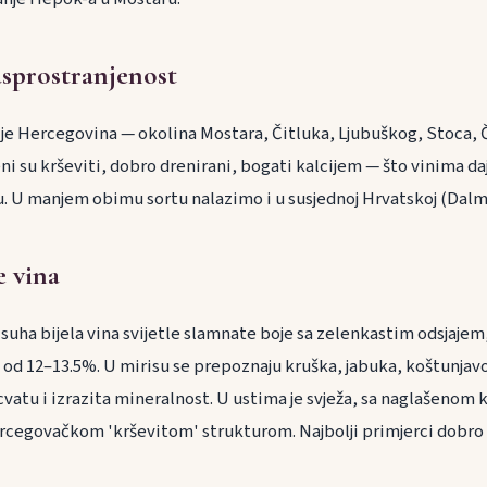
sprostranjenost
 je Hercegovina — okolina Mostara, Čitluka, Ljubuškog, Stoca, Ča
ni su krševiti, dobro drenirani, bogati kalcijem — što vinima d
. U manjem obimu sortu nalazimo i u susjednoj Hrvatskoj (Dalmac
e vina
 suha bijela vina svijetle slamnate boje sa zelenkastim odsjajem
a od 12–13.5%. U mirisu se prepoznaju kruška, jabuka, koštunja
cvatu i izrazita mineralnost. U ustima je svježa, sa naglašenom k
rcegovačkom 'krševitom' strukturom. Najbolji primjerci dobro