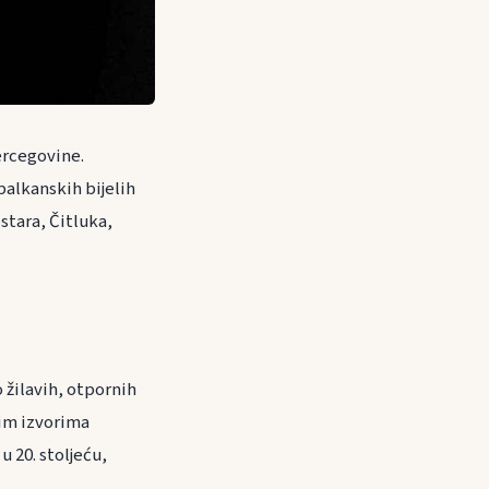
ercegovine.
balkanskih bijelih
tara, Čitluka,
žilavih, otpornih
nim izvorima
u 20. stoljeću,