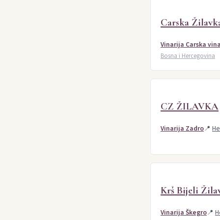
Carska Žilavk
Vinarija Carska vina
Bosna i Hercegovina
CZ ŽILAVKA
Vinarija Zadro
📍
He
Krš Bijeli Žila
Vinarija Škegro
📍
H