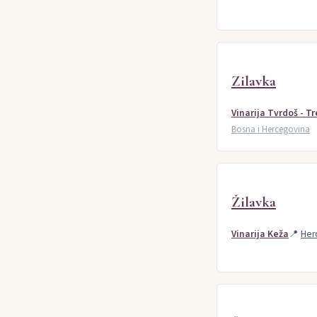
Zilavka
Vinarija Tvrdoš - T
Bosna i Hercegovina
Žilavka
Vinarija Keža
📍
Her