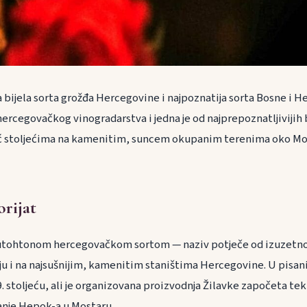
 bijela sorta grožđa Hercegovine i najpoznatija sorta Bosne i H
ercegovačkog vinogradarstva i jedna je od najprepoznatljivijih 
eć stoljećima na kamenitim, suncem okupanim terenima oko Mos
orijat
autohtonom hercegovačkom sortom — naziv potječe od izuzetno 
aju i na najsušnijim, kamenitim staništima Hercegovine. U pisa
9. stoljeću, ali je organizovana proizvodnja Žilavke započeta tek 
anje Hepok-a u Mostaru.