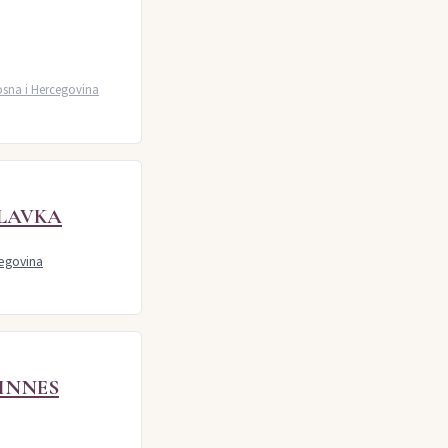
sna i Hercegovina
LAVKA
egovina
PINNES