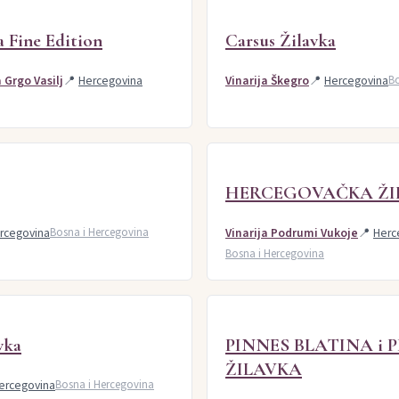
a Fine Edition
Carsus Žilavka
 Grgo Vasilj
📍
Hercegovina
Vinarija Škegro
📍
Hercegovina
Bo
HERCEGOVAČKA ŽI
rcegovina
Bosna i Hercegovina
Vinarija Podrumi Vukoje
📍
Herc
Bosna i Hercegovina
vka
PINNES BLATINA i 
ŽILAVKA
ercegovina
Bosna i Hercegovina