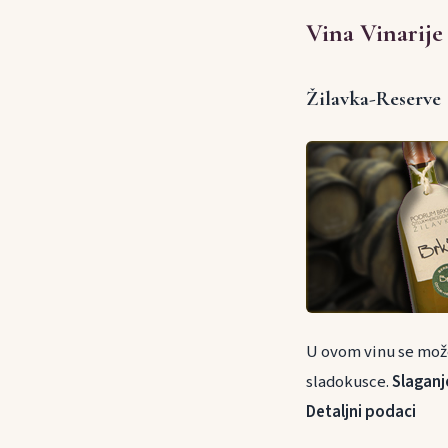
Vina Vinarije
Žilavka-Reserve
U ovom vinu se može 
sladokusce.
Slaganj
Detaljni podaci