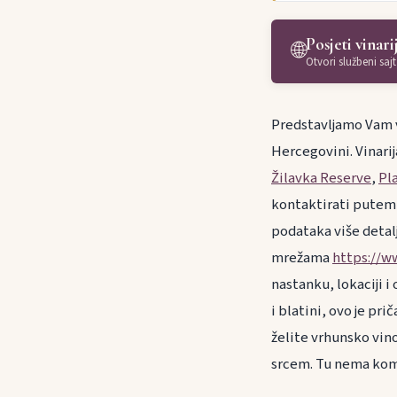
Posjeti vinari
🌐
Otvori službeni sajt
Predstavljamo Vam vi
Hercegovini. Vinarij
Žilavka Reserve
,
Pl
kontaktirati putem
podataka više detal
mrežama
https://w
nastanku, lokaciji i
i blatini, ovo je prič
želite vrhunsko vin
srcem. Tu nema ko