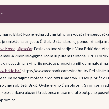
ju
nariju Brkić koja je jedna od vinskih proizvođača hercegovačke 
a je smještena u mjestu Čitluk. U standardnoj ponudi vinarija im
ava Kreda
,
Mjesečar
. Poslovno ime vinarije je Vino Brkić doo. Vi
 email-a vinobrkic@gmail.com ili putem telefona 38763320205
ja o novostima iz vinarije možete pronaci na njihovim nalozima
ww.brkic.ba/
https://www.facebook.com/vinobrkic/ Detaljnije i
 ostalim detaljima možete procitati u nastavku "Ovo je priča o H
a o vinu i obitelji Brkić. Ovdje je vino član obitelji. S njim se, i rađ
o koje oslikava uloženi trud, onda mu se morate potpuno posvet
mpromisa."