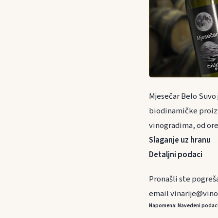
Mjesečar Belo Suvo 
biodinamičke proiz
vinogradima, od ore
Slaganje uz hranu
Detaljni podaci
Pronašli ste pogreš
email vinarije@vino
Napomena: Navedeni podaci s