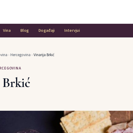
Vina
Blog
Događaji
Intervjui
ovina
›
Hercegovina
›
Vinarija Brkić
ERCEGOVINA
 Brkić