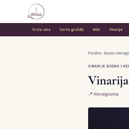
Vrste vina
Sorte grožđa
Wiki
Vinarije
Početna
›
Bosna i Herceg
VINARIJE BOSNA I H
Vinarija
📍
Hercegovina