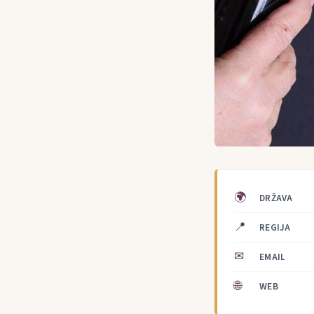
🌍
DRŽAVA
📍
REGIJA
✉
EMAIL
🌐
WEB