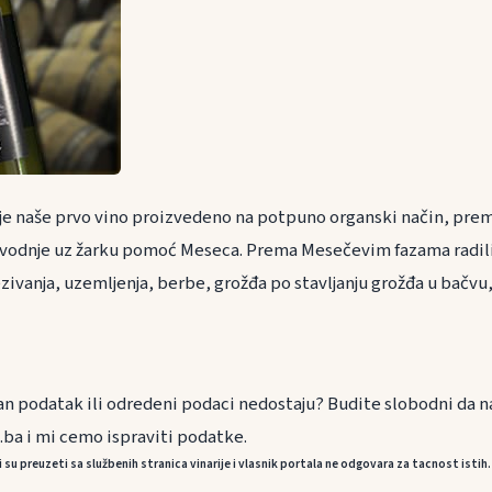
je naše prvo vino proizvedeno na potpuno organski način, pre
vodnje uz žarku pomoć Meseca. Prema Mesečevim fazama radili
zivanja, uzemljenja, berbe, grožđa po stavljanju grožđa u bačvu
an podatak ili odredeni podaci nedostaju? Budite slobodni da n
.ba i mi cemo ispraviti podatke.
u preuzeti sa službenih stranica vinarije i vlasnik portala ne odgovara za tacnost istih.