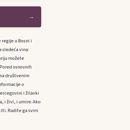
→
regije u Bosni i
a sledeća vina:
nariju možete
 Pored osnovnih
 na društvenim
nformacije o
ercegovini i žilavki
a, i živi, i umire. Ako
iti. Radite ga svim