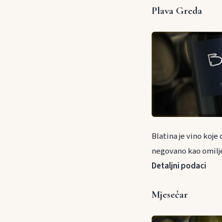
Plava Greda
Blatina je vino koj
negovano kao omilj
Detaljni podaci
Mjesečar