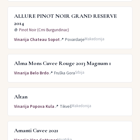
ALLURE PINOT NOIR GRAND RESERVE
2014
🍇
Pinot Noir (Crni Burgundinac)
Makedonija
Vinarija Chateau Sopot
📍
Povardarje
Alma Mons Cuvee Rouge 2013 Magnum 1
Srbija
Vinarija Belo Brdo
📍
Fruška Gora
Altan
Makedonija
Vinarija Popova Kula
📍
Tikveš
Amanti Cuvee 2021
Hrvatska