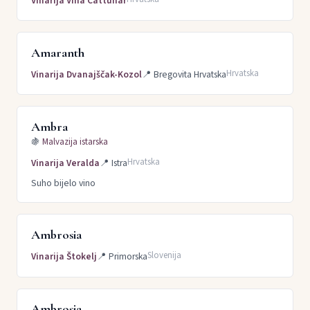
Vinarija Vina Cattunar
Amaranth
Hrvatska
Vinarija Dvanajščak-Kozol
📍
Bregovita Hrvatska
Ambra
🍇
Malvazija istarska
Hrvatska
Vinarija Veralda
📍
Istra
Suho bijelo vino
Ambrosia
Slovenija
Vinarija Štokelj
📍
Primorska
Ambrosia