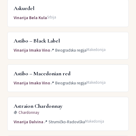
Askurđel
Srbija
Vinarija Bela Kula
Astibo – Black Label
Makedonija
Vinarija Imako Vino
📍
Beogradska regija
Astibo – Macedonian red
Makedonija
Vinarija Imako Vino
📍
Beogradska regija
Astraion Chardonnay
🍇
Chardonnay
Makedonija
Vinarija Dalvina
📍
Strumičko-Radoviška