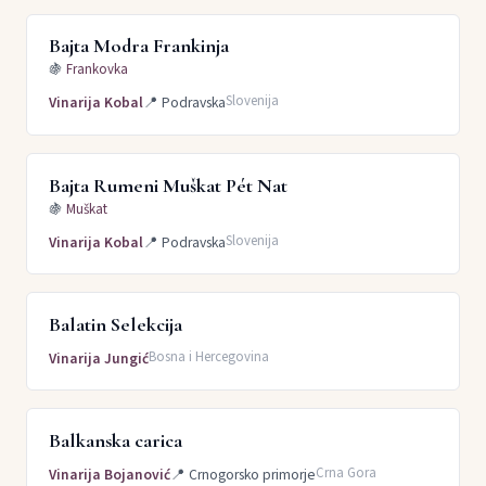
Bajta Modra Frankinja
🍇
Frankovka
Slovenija
Vinarija Kobal
📍
Podravska
Bajta Rumeni Muškat Pét Nat
🍇
Muškat
Slovenija
Vinarija Kobal
📍
Podravska
Balatin Selekcija
Bosna i Hercegovina
Vinarija Jungić
Balkanska carica
Crna Gora
Vinarija Bojanović
📍
Crnogorsko primorje