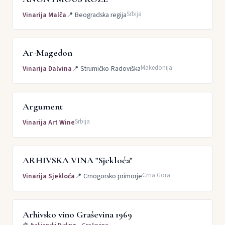
Srbija
Vinarija Malča
📍
Beogradska regija
Ar-Magedon
Makedonija
Vinarija Dalvina
📍
Strumičko-Radoviška
Argument
Srbija
Vinarija Art Wine
ARHIVSKA VINA "Sjekloća"
Crna Gora
Vinarija Sjekloća
📍
Crnogorsko primorje
Arhivsko vino Graševina 1969