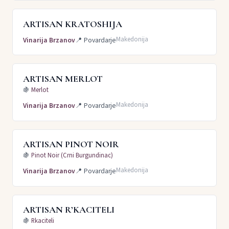
ARTISAN KRATOSHIJA
Makedonija
Vinarija Brzanov
📍
Povardarje
ARTISAN MERLOT
🍇
Merlot
Makedonija
Vinarija Brzanov
📍
Povardarje
ARTISAN PINOT NOIR
🍇
Pinot Noir (Crni Burgundinac)
Makedonija
Vinarija Brzanov
📍
Povardarje
ARTISAN R’KACITELI
🍇
Rkaciteli