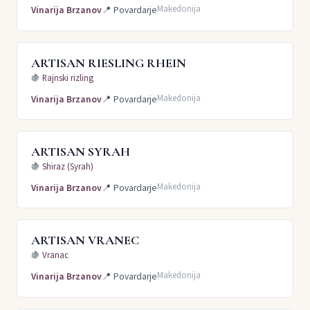
Makedonija
Vinarija Brzanov
📍
Povardarje
ARTISAN RIESLING RHEIN
🍇
Rajnski rizling
Makedonija
Vinarija Brzanov
📍
Povardarje
ARTISAN SYRAH
🍇
Shiraz (Syrah)
Makedonija
Vinarija Brzanov
📍
Povardarje
ARTISAN VRANEC
🍇
Vranac
Makedonija
Vinarija Brzanov
📍
Povardarje