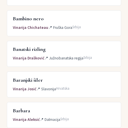
Bambino nero
Srbija
Vinarija Chichateau
📍
Fruška Gora
Banatski rizling
Srbija
Vinarija Drašković
📍
Južnobanatska regija
Baranjski šiler
Hrvatska
Vinarija Josić
📍
Slavonija
Barbara
Srbija
Vinarija Aleksić
📍
Dalmacija