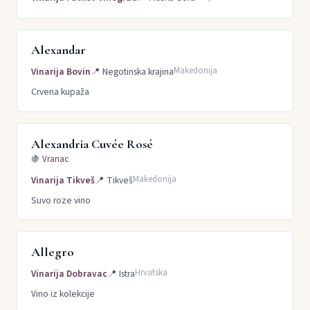
Alexandar
Makedonija
Vinarija Bovin
📍
Negotinska krajina
Crvena kupaža
Alexandria Cuvée Rosé
🍇
Vranac
Makedonija
Vinarija Tikveš
📍
Tikveš
Suvo roze vino
Allegro
Hrvatska
Vinarija Dobravac
📍
Istra
Vino iz kolekcije