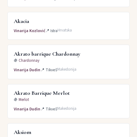
Akacia
Hrvatska
Vinarija Kozlović
📍
Istra
Akrato barrique Chardonnay
🍇
Chardonnay
Makedonija
Vinarija Dudin
📍
Tikveš
Akrato Barrique Merlot
🍇
Merlot
Makedonija
Vinarija Dudin
📍
Tikveš
Aksiom