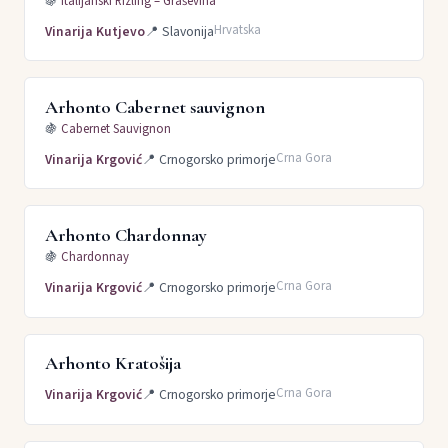
🍇
Italijanski Rizling – Graševina
Hrvatska
Vinarija Kutjevo
📍
Slavonija
Arhonto Cabernet sauvignon
🍇
Cabernet Sauvignon
Crna Gora
Vinarija Krgović
📍
Crnogorsko primorje
Arhonto Chardonnay
🍇
Chardonnay
Crna Gora
Vinarija Krgović
📍
Crnogorsko primorje
Arhonto Kratošija
Crna Gora
Vinarija Krgović
📍
Crnogorsko primorje