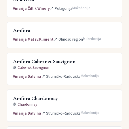
Makedonija
Vinarija Čiflik Winery
📍
Pelagonija
Amfora
Makedonija
Vinarija Mal sv.Kliment
📍
Ohridski region
Amfora Cabernet Sauvignon
🍇
Cabernet Sauvignon
Makedonija
Vinarija Dalvina
📍
Strumičko-Radoviška
Amfora Chardonnay
🍇
Chardonnay
Makedonija
Vinarija Dalvina
📍
Strumičko-Radoviška