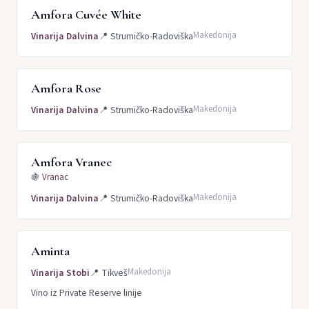
Amfora Cuvée White
Makedonija
Vinarija Dalvina
📍
Strumičko-Radoviška
Amfora Rose
Makedonija
Vinarija Dalvina
📍
Strumičko-Radoviška
Amfora Vranec
🍇
Vranac
Makedonija
Vinarija Dalvina
📍
Strumičko-Radoviška
Aminta
Makedonija
Vinarija Stobi
📍
Tikveš
Vino iz Private Reserve linije