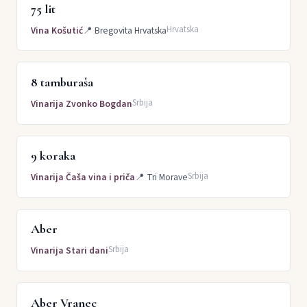
75 lit
Hrvatska
Vina Košutić
📍
Bregovita Hrvatska
8 tamburaša
Srbija
Vinarija Zvonko Bogdan
9 koraka
Srbija
Vinarija Čaša vina i priča
📍
Tri Morave
Aber
Srbija
Vinarija Stari dani
Aber Vranec