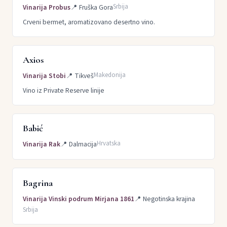
Srbija
Vinarija Probus
📍
Fruška Gora
Crveni bermet, aromatizovano desertno vino.
Axios
Makedonija
Vinarija Stobi
📍
Tikveš
Vino iz Private Reserve linije
Babić
Hrvatska
Vinarija Rak
📍
Dalmacija
Bagrina
Vinarija Vinski podrum Mirjana 1861
📍
Negotinska krajina
Srbija