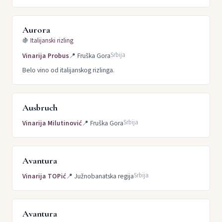
Aurora
🍇
Italijanski rizling
Srbija
Vinarija Probus
📍
Fruška Gora
Belo vino od italijanskog rizlinga.
Ausbruch
Srbija
Vinarija Milutinović
📍
Fruška Gora
Avantura
Srbija
Vinarija TOPić
📍
Južnobanatska regija
Avantura