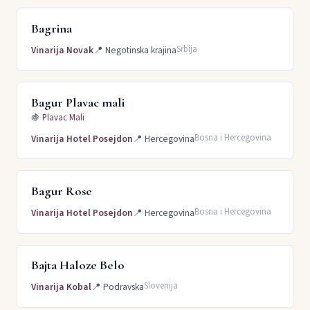
Bagrina
Srbija
Vinarija Novak
📍
Negotinska krajina
Bagur Plavac mali
🍇
Plavac Mali
Bosna i Hercegovina
Vinarija Hotel Posejdon
📍
Hercegovina
Bagur Rose
Bosna i Hercegovina
Vinarija Hotel Posejdon
📍
Hercegovina
Bajta Haloze Belo
Slovenija
Vinarija Kobal
📍
Podravska