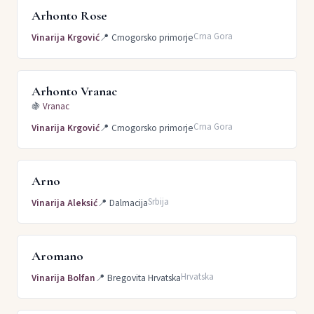
Arhonto Rose
Crna Gora
Vinarija Krgović
📍
Crnogorsko primorje
Arhonto Vranac
🍇
Vranac
Crna Gora
Vinarija Krgović
📍
Crnogorsko primorje
Arno
Srbija
Vinarija Aleksić
📍
Dalmacija
Aromano
Hrvatska
Vinarija Bolfan
📍
Bregovita Hrvatska