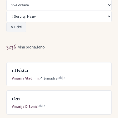
✕ Očisti
3236
vina pronađeno
1 Hektar
Srbija
Vinarija Vladimir
📍
Šumadija
1697
Srbija
Vinarija DiBonis