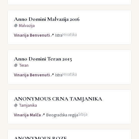
Anno Domini Malvazija 2016
🍇
Malvazija
Hrvatska
Vinarija Benvenuti
📍
Istra
Anno Domini Teran 2015
🍇
Teran
Hrvatska
Vinarija Benvenuti
📍
Istra
ANONYMOUS CRNA TAMJANIKA
🍇
Tamjanika
Srbija
Vinarija Malča
📍
Beogradska regija
ANONYMOUS ROZE