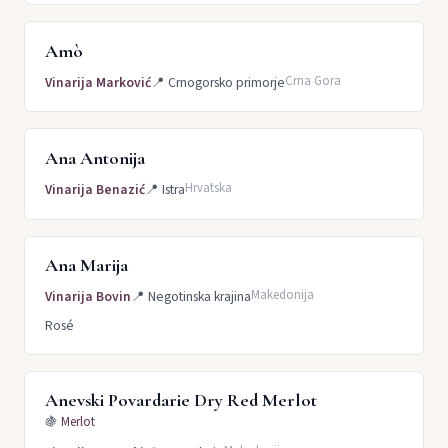
Amò
Crna Gora
Vinarija Marković
📍
Crnogorsko primorje
Ana Antonija
Hrvatska
Vinarija Benazić
📍
Istra
Ana Marija
Makedonija
Vinarija Bovin
📍
Negotinska krajina
Rosé
Anevski Povardarie Dry Red Merlot
🍇
Merlot