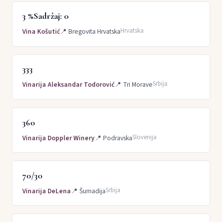
3 %Sadržaj: 0
Hrvatska
Vina Košutić
📍
Bregovita Hrvatska
333
Srbija
Vinarija Aleksandar Todorović
📍
Tri Morave
360
Slovenija
Vinarija Doppler Winery
📍
Podravska
70/30
Srbija
Vinarija DeLena
📍
Šumadija