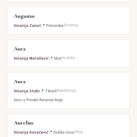
Augustus
Slovenija
Vinarija Zanut
📍
Primorska
Aura
Hrvatska
Vinarija Matošević
📍
Istra
Aura
Makedonija
Vinarija Stobi
📍
Tikveš
Vino iz Private Reserve linije
Aurelius
Srbija
Vinarija Kovačević
📍
Fruška Gora