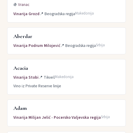
🍇
Vranac
Makedonija
Vinarija Grozd
📍
Beogradska regija
Aberdar
Srbija
Vinarija Podrum Milojević
📍
Beogradska regija
Acacia
Makedonija
Vinarija Stobi
📍
Tikveš
Vino iz Private Reserve linije
Adam
Srbija
Vinarija Milijan Jelić - Pocersko Valjevska regija