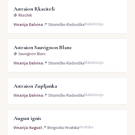
Astraion Rkaciteli
🍇
Rkaciteli
Makedonija
Vinarija Dalvina
📍
Strumičko-Radoviška
Astraion Sauvignon Blanc
🍇
Sauvignon Blanc
Makedonija
Vinarija Dalvina
📍
Strumičko-Radoviška
Astraion Zupljanka
Makedonija
Vinarija Dalvina
📍
Strumičko-Radoviška
August ignis
Hrvatska
Vinarija August
📍
Bregovita Hrvatska