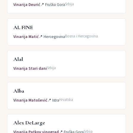
Srbija
Vinarija Deurić
📍
Fruška Gora
AL FINE
Bosna i Hercegovina
Vinarija Matić
📍
Hercegovina
Alal
Srbija
Vinarija Stari dani
Alba
Hrvatska
Vinarija Matošević
📍
Istra
Alex DeLarge
Srbija
Vinarija Patkov vinograd
📍
Fruška Gora