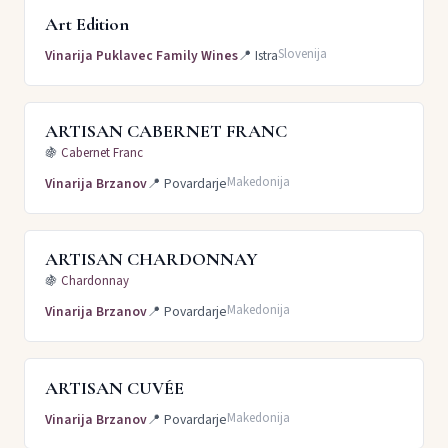
Art Edition
Slovenija
Vinarija Puklavec Family Wines
📍
Istra
ARTISAN CABERNET FRANC
🍇
Cabernet Franc
Makedonija
Vinarija Brzanov
📍
Povardarje
ARTISAN CHARDONNAY
🍇
Chardonnay
Makedonija
Vinarija Brzanov
📍
Povardarje
ARTISAN CUVÉE
Makedonija
Vinarija Brzanov
📍
Povardarje