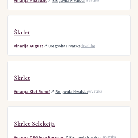
Vinarija Miklaužić
📍
Bregovita Hrvatska
Hrvatska
Škrlet
Vinarija August
📍
Bregovita Hrvatska
Hrvatska
Škrlet
Vinarija Klet Romić
📍
Bregovita Hrvatska
Hrvatska
Škrlet Selekcija
Vinarija OPG Ivan Kosovec
📍
Bregovita Hrvatska
Hrvatska