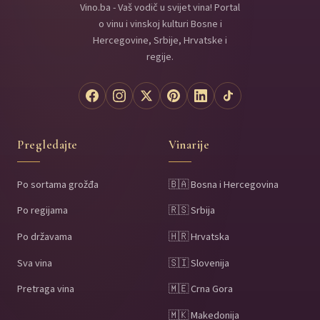
Vino.ba - Vaš vodič u svijet vina! Portal
o vinu i vinskoj kulturi Bosne i
Hercegovine, Srbije, Hrvatske i
regije.
Pregledajte
Vinarije
Po sortama grožđa
🇧🇦 Bosna i Hercegovina
Po regijama
🇷🇸 Srbija
Po državama
🇭🇷 Hrvatska
Sva vina
🇸🇮 Slovenija
Pretraga vina
🇲🇪 Crna Gora
🇲🇰 Makedonija