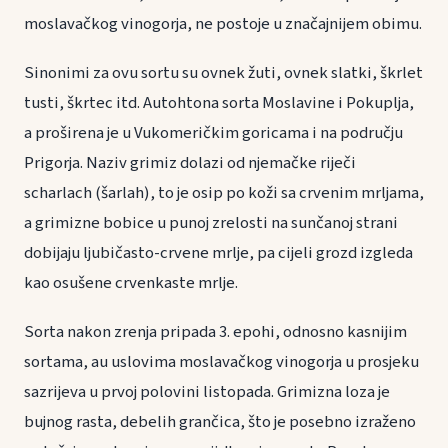
moslavačkog vinogorja, ne postoje u značajnijem obimu.
Sinonimi za ovu sortu su ovnek žuti, ovnek slatki, škrlet
tusti, škrtec itd. Autohtona sorta Moslavine i Pokuplja,
a proširena je u Vukomeričkim goricama i na području
Prigorja. Naziv grimiz dolazi od njemačke riječi
scharlach (šarlah), to je osip po koži sa crvenim mrljama,
a grimizne bobice u punoj zrelosti na sunčanoj strani
dobijaju ljubičasto-crvene mrlje, pa cijeli grozd izgleda
kao osušene crvenkaste mrlje.
Sorta nakon zrenja pripada 3. epohi, odnosno kasnijim
sortama, au uslovima moslavačkog vinogorja u prosjeku
sazrijeva u prvoj polovini listopada. Grimizna loza je
bujnog rasta, debelih grančica, što je posebno izraženo