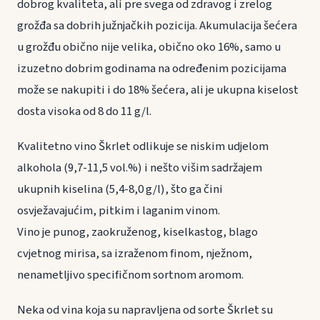
dobrog kvaliteta, ali pre svega od zdravog i zrelog
grožđa sa dobrih južnjačkih pozicija. Akumulacija šećera
u grožđu obično nije velika, obično oko 16%, samo u
izuzetno dobrim godinama na određenim pozicijama
može se nakupiti i do 18% šećera, ali je ukupna kiselost
dosta visoka od 8 do 11 g/l.
Kvalitetno vino Škrlet odlikuje se niskim udjelom
alkohola (9,7-11,5 vol.%) i nešto višim sadržajem
ukupnih kiselina (5,4-8,0 g/l), što ga čini
osvježavajućim, pitkim i laganim vinom.
Vino je punog, zaokruženog, kiselkastog, blago
cvjetnog mirisa, sa izraženom finom, nježnom,
nenametljivo specifičnom sortnom aromom.
Neka od vina koja su napravljena od sorte Škrlet su