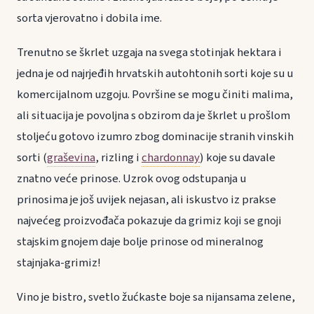
sorta vjerovatno i dobila ime.
Trenutno se škrlet uzgaja na svega stotinjak hektara i
jedna je od najrjeđih hrvatskih autohtonih sorti koje su u
komercijalnom uzgoju. Površine se mogu činiti malima,
ali situacija je povoljna s obzirom da je škrlet u prošlom
stoljeću gotovo izumro zbog dominacije stranih vinskih
sorti (
graševina
, rizling i
chardonnay
) koje su davale
znatno veće prinose. Uzrok ovog odstupanja u
prinosima je još uvijek nejasan, ali iskustvo iz prakse
najvećeg proizvođača pokazuje da grimiz koji se gnoji
stajskim gnojem daje bolje prinose od mineralnog
stajnjaka-grimiz!
Vino je bistro, svetlo žućkaste boje sa nijansama zelene,