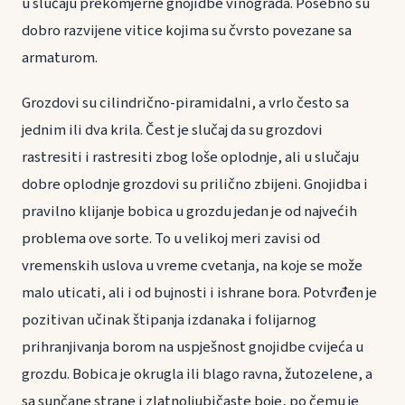
u slučaju prekomjerne gnojidbe vinograda. Posebno su
dobro razvijene vitice kojima su čvrsto povezane sa
armaturom.
Grozdovi su cilindrično-piramidalni, a vrlo često sa
jednim ili dva krila. Čest je slučaj da su grozdovi
rastresiti i rastresiti zbog loše oplodnje, ali u slučaju
dobre oplodnje grozdovi su prilično zbijeni. Gnojidba i
pravilno klijanje bobica u grozdu jedan je od najvećih
problema ove sorte. To u velikoj meri zavisi od
vremenskih uslova u vreme cvetanja, na koje se može
malo uticati, ali i od bujnosti i ishrane bora. Potvrđen je
pozitivan učinak štipanja izdanaka i folijarnog
prihranjivanja borom na uspješnost gnojidbe cvijeća u
grozdu. Bobica je okrugla ili blago ravna, žutozelene, a
sa sunčane strane i zlatnoljubičaste boje, po čemu je