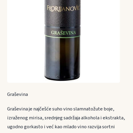
Graševina
Graševina je najčešće suho vino slamnatožute boje,
izraženog mirisa, srednjeg sadržaja alkohola i ekstrakta,
ugodno gorkasto i već kao mlado vino razvija sortni