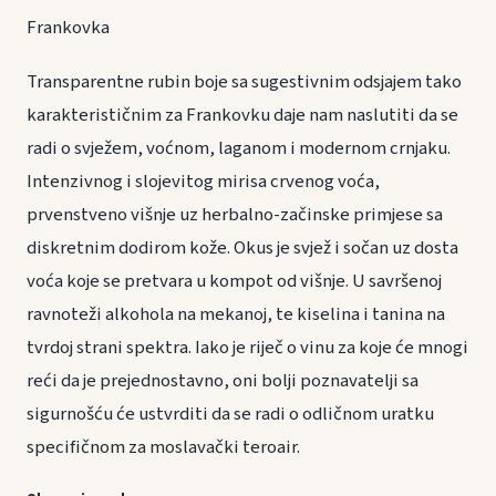
Frankovka
Transparentne rubin boje sa sugestivnim odsjajem tako
karakterističnim za Frankovku daje nam naslutiti da se
radi o svježem, voćnom, laganom i modernom crnjaku.
Intenzivnog i slojevitog mirisa crvenog voća,
prvenstveno višnje uz herbalno-začinske primjese sa
diskretnim dodirom kože. Okus je svjež i sočan uz dosta
voća koje se pretvara u kompot od višnje. U savršenoj
ravnoteži alkohola na mekanoj, te kiselina i tanina na
tvrdoj strani spektra. Iako je riječ o vinu za koje će mnogi
reći da je prejednostavno, oni bolji poznavatelji sa
sigurnošću će ustvrditi da se radi o odličnom uratku
specifičnom za moslavački teroair.