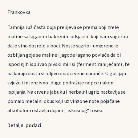
Frankovka
Tamnija ružičasta boja prelijeva se prema boji zrele
maline sa laganim bakrenim odsjajem koji nam sugerira
da je vino dozrelo u boci. Nos je sazrio i umjereno je
ozbiljan gdje se maline i jagode lagano povlače da bi
ispod njih isplivao pivski mirisi (fermentirani ječam), te
na karaju dosta stidljivo onaj crvene naranče. U gutljaju
svježe i intenzivno, dugo podražuje nepce nakon
ispijanja. Na crvenu jabuku i herbalni ugriz nastavlja se
pomalo metalni okus koji uz vinzone note pojačane
alkoholom ostavlja dojam „ iskusnog“ rosea.
Detaljni podaci