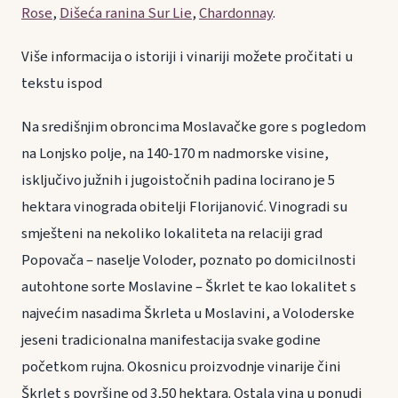
Rose
,
Dišeća ranina Sur Lie
,
Chardonnay
.
Više informacija o istoriji i vinariji možete pročitati u
tekstu ispod
Na središnjim obroncima Moslavačke gore s pogledom
na Lonjsko polje, na 140-170 m nadmorske visine,
isključivo južnih i jugoistočnih padina locirano je 5
hektara vinograda obitelji Florijanović. Vinogradi su
smješteni na nekoliko lokaliteta na relaciji grad
Popovača – naselje Voloder, poznato po domicilnosti
autohtone sorte Moslavine – Škrlet te kao lokalitet s
najvećim nasadima Škrleta u Moslavini, a Voloderske
jeseni tradicionalna manifestacija svake godine
početkom rujna. Okosnicu proizvodnje vinarije čini
Škrlet s površine od 3,50 hektara. Ostala vina u ponudi