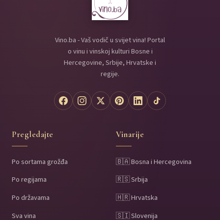
Vino.ba - Vaš vodič u svijet vina! Portal
o vinu i vinskoj kulturi Bosne i
Hercegovine, Srbije, Hrvatske i
regije.
Pregledajte
Vinarije
Po sortama grožđa
🇧🇦 Bosna i Hercegovina
Po regijama
🇷🇸 Srbija
Po državama
🇭🇷 Hrvatska
Sva vina
🇸🇮 Slovenija