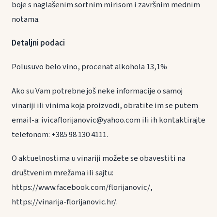
boje s naglašenim sortnim mirisom i završnim mednim
notama.
Detaljni podaci
Polusuvo belo vino, procenat alkohola 13,1%
Ako su Vam potrebne još neke informacije o samoj
vinariji ili vinima koja proizvodi, obratite im se putem
email-a: ivicaflorijanovic@yahoo.com ili ih kontaktirajte
telefonom: +385 98 130 4111.
O aktuelnostima u vinariji možete se obavestiti na
društvenim mrežama ili sajtu:
https://www.facebook.com/florijanovic/,
https://vinarija-florijanovic.hr/.