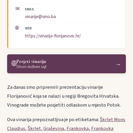
✉
EMAIL
vinarije@vino.ba
🌐
WEB
https://vinarija-florijanovic.hr/
Posjeti vinariju
🌐
→
Otvori službeni sajt
Za danas smo pripremili prezentaciju vinarije
Florijanović koja se nalazi u regiji Bregovita Hrvatska.
Vinograde možete posjetiti odlaskom u mjesto Potok.
Ova vinarija prepoznatljiva je po etiketama:
Škrlet Mons
Claudius
,
Škrlet
,
Graševina
,
Frankovka
,
Frankovka