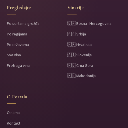
Pregledajte
Vinarije
Po sortama grožđa
🇧🇦 Bosna i Hercegovina
Po regijama
🇷🇸 Srbija
Po državama
🇭🇷 Hrvatska
Sva vina
🇸🇮 Slovenija
Pretraga vina
🇲🇪 Crna Gora
🇲🇰 Makedonija
O Portalu
O nama
Kontakt