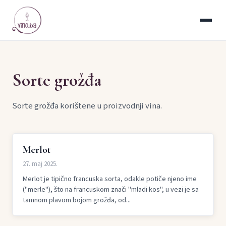
Sorte grožđa
Sorte grožđa korištene u proizvodnji vina.
Merlot
27. maj 2025.
Merlot je tipično francuska sorta, odakle potiče njeno ime
("merle"), što na francuskom znači "mladi kos", u vezi je sa
tamnom plavom bojom grožđa, od...