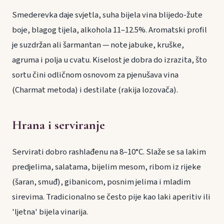
Smederevka daje svjetla, suha bijela vina blijedo-žute
boje, blagog tijela, alkohola 11–12.5%. Aromatski profil
je suzdržan ali šarmantan — note jabuke, kruške,
agruma i polja u cvatu. Kiselost je dobra do izrazita, što
sortu čini odličnom osnovom za pjenušava vina
(Charmat metoda) i destilate (rakija lozovača).
Hrana i serviranje
Servirati dobro rashlađenu na 8–10°C. Slaže se sa lakim
predjelima, salatama, bijelim mesom, ribom iz rijeke
(šaran, smuđ), gibanicom, posnim jelima i mladim
sirevima. Tradicionalno se često pije kao laki aperitiv ili
'ljetna' bijela vinarija.