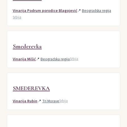
Vinarija Podrum porodice Blagojević
📍
Beogradska regija
Srbija
Smederevka
Vinarija Mišić
📍
Beogradska regija
Srbija
SMEDEREVKA
Vinarija Rubin
📍
Tri Morave
Srbija