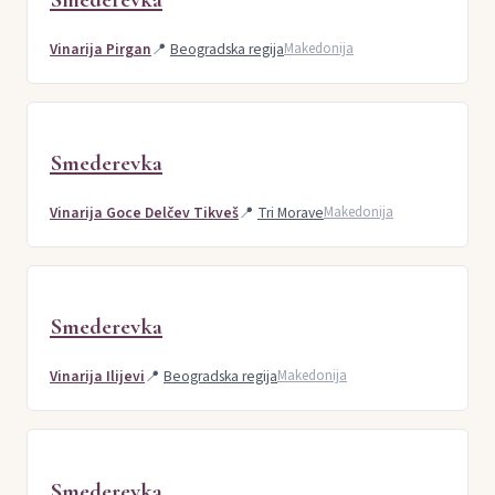
Vinarija Pirgan
📍
Beogradska regija
Makedonija
Smederevka
Vinarija Goce Delčev Tikveš
📍
Tri Morave
Makedonija
Smederevka
Vinarija Ilijevi
📍
Beogradska regija
Makedonija
Smederevka