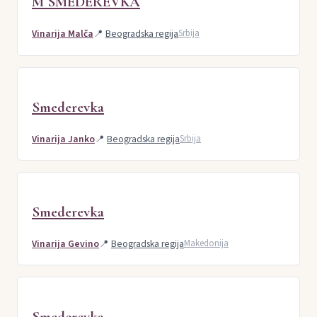
M SMEDEREVKA
Vinarija Malča
📍
Beogradska regija
Srbija
Smederevka
Vinarija Janko
📍
Beogradska regija
Srbija
Smederevka
Vinarija Gevino
📍
Beogradska regija
Makedonija
Smederevka