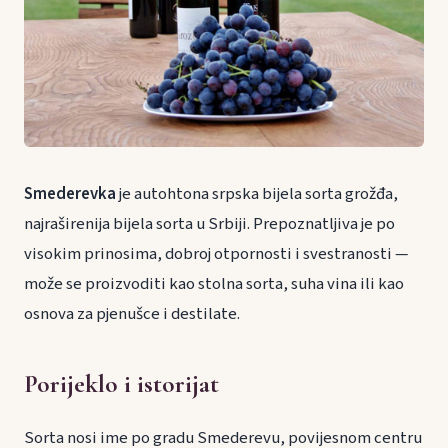
Smederevka
je autohtona srpska bijela sorta grožđa,
najraširenija bijela sorta u Srbiji. Prepoznatljiva je po
visokim prinosima, dobroj otpornosti i svestranosti —
može se proizvoditi kao stolna sorta, suha vina ili kao
osnova za pjenušce i destilate.
Porijeklo i istorijat
Sorta nosi ime po gradu Smederevu, povijesnom centru