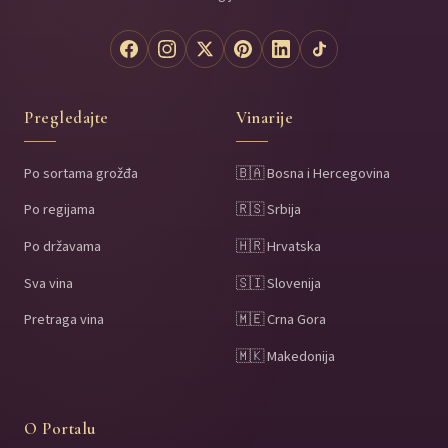
Pregledajte
Vinarije
Po sortama grožđa
🇧🇦 Bosna i Hercegovina
Po regijama
🇷🇸 Srbija
Po državama
🇭🇷 Hrvatska
Sva vina
🇸🇮 Slovenija
Pretraga vina
🇲🇪 Crna Gora
🇲🇰 Makedonija
O Portalu