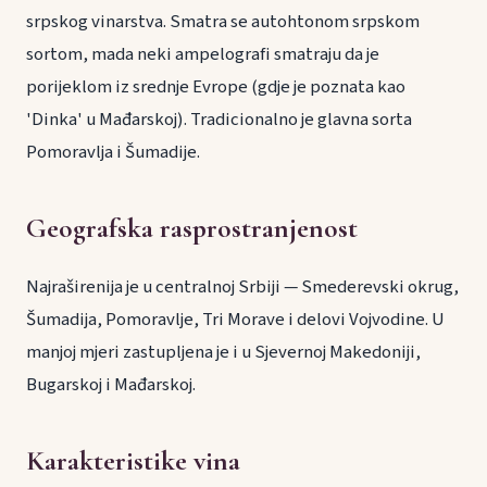
srpskog vinarstva. Smatra se autohtonom srpskom
sortom, mada neki ampelografi smatraju da je
porijeklom iz srednje Evrope (gdje je poznata kao
'Dinka' u Mađarskoj). Tradicionalno je glavna sorta
Pomoravlja i Šumadije.
Geografska rasprostranjenost
Najraširenija je u centralnoj Srbiji — Smederevski okrug,
Šumadija, Pomoravlje, Tri Morave i delovi Vojvodine. U
manjoj mjeri zastupljena je i u Sjevernoj Makedoniji,
Bugarskoj i Mađarskoj.
Karakteristike vina