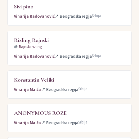
Sivi pino
Srbija
Vinarija Radovanović
📍
Beogradska regija
Rizling Rajnski
🍇
Rajnski rizling
Srbija
Vinarija Radovanović
📍
Beogradska regija
Konstantin Veliki
Srbija
Vinarija Malča
📍
Beogradska regija
ANONYMOUS ROZE
Srbija
Vinarija Malča
📍
Beogradska regija