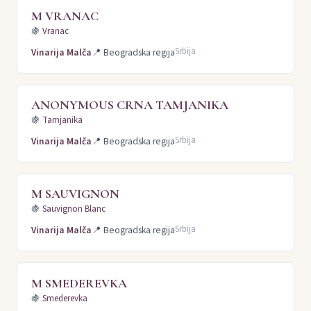
M VRANAC
🍇
Vranac
Srbija
Vinarija Malča
📍
Beogradska regija
ANONYMOUS CRNA TAMJANIKA
🍇
Tamjanika
Srbija
Vinarija Malča
📍
Beogradska regija
M SAUVIGNON
🍇
Sauvignon Blanc
Srbija
Vinarija Malča
📍
Beogradska regija
M SMEDEREVKA
🍇
Smederevka