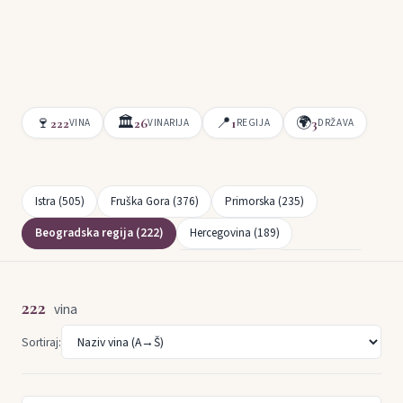
🍷
🏛
📍
🌍
222
26
1
3
VINA
VINARIJA
REGIJA
DRŽAVA
Istra (505)
Fruška Gora (376)
Primorska (235)
Beogradska regija (222)
Hercegovina (189)
Bregovita Hrvatska (163)
Slavonija (149)
Dalmacija (141)
Tri Morave (108)
Negotinska krajina (104)
222
vina
Crnogorsko primorje (100)
Tikveš (96)
Podravska (86)
Sortiraj:
Župa (84)
Južnobanatska regija (66)
Posavska (56)
Povardarje (52)
Strumičko-Radoviška (37)
Plešivica (37)