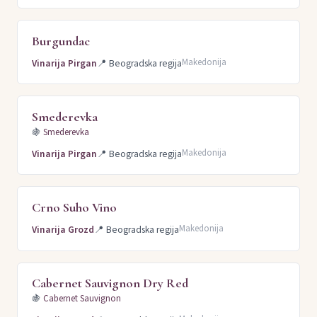
Burgundac
Makedonija
Vinarija Pirgan
📍
Beogradska regija
Smederevka
🍇
Smederevka
Makedonija
Vinarija Pirgan
📍
Beogradska regija
Crno Suho Vino
Makedonija
Vinarija Grozd
📍
Beogradska regija
Cabernet Sauvignon Dry Red
🍇
Cabernet Sauvignon