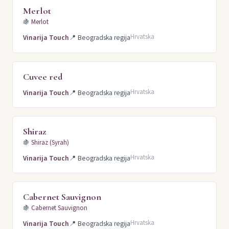
Merlot
Skopski region (32)
Kvarner (25)
Šumadija (21)
🍇
Merlot
Hrvatsko Podunavlje (18)
Ohridski region (11)
Hrvatska
Vinarija Touch
📍
Beogradska regija
Ovče Pole (8)
Pelagonija (7)
Cuvee red
Hrvatska
Vinarija Touch
📍
Beogradska regija
Shiraz
🍇
Shiraz (Syrah)
Hrvatska
Vinarija Touch
📍
Beogradska regija
Cabernet Sauvignon
🍇
Cabernet Sauvignon
Hrvatska
Vinarija Touch
📍
Beogradska regija