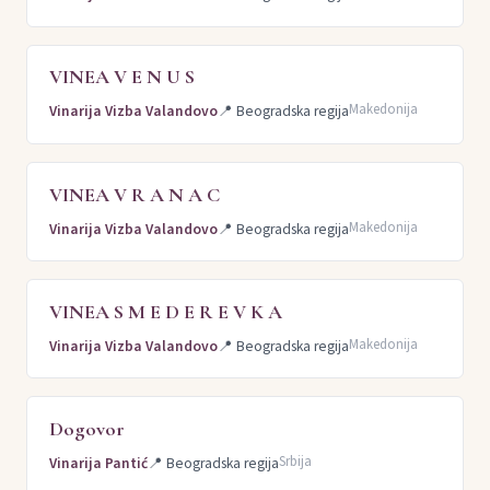
VINEA V E N U S
Makedonija
Vinarija Vizba Valandovo
📍
Beogradska regija
VINEA V R A N A C
Makedonija
Vinarija Vizba Valandovo
📍
Beogradska regija
VINEA S M E D E R E V K A
Makedonija
Vinarija Vizba Valandovo
📍
Beogradska regija
Dogovor
Srbija
Vinarija Pantić
📍
Beogradska regija