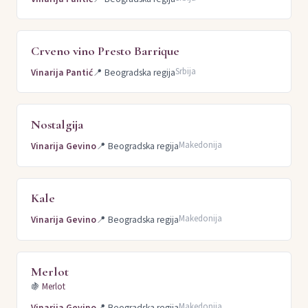
Crveno vino Presto Barrique
Srbija
Vinarija Pantić
📍
Beogradska regija
Nostalgija
Makedonija
Vinarija Gevino
📍
Beogradska regija
Kale
Makedonija
Vinarija Gevino
📍
Beogradska regija
Merlot
🍇
Merlot
Makedonija
Vinarija Gevino
📍
Beogradska regija