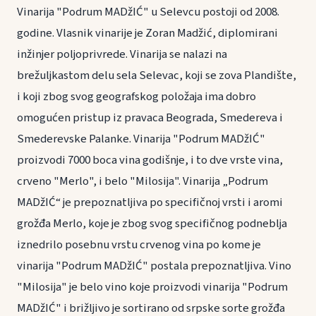
Vinarija "Podrum MADžIĆ" u Selevcu postoji od 2008.
godine. Vlasnik vinarije je Zoran Madžić, diplomirani
inžinjer poljoprivrede. Vinarija se nalazi na
brežuljkastom delu sela Selevac, koji se zova Plandište,
i koji zbog svog geografskog položaja ima dobro
omogućen pristup iz pravaca Beograda, Smedereva i
Smederevske Palanke. Vinarija "Podrum MADžIĆ"
proizvodi 7000 boca vina godišnje, i to dve vrste vina,
crveno "Merlo", i belo "Milosija". Vinarija „Podrum
MADžIĆ“ je prepoznatljiva po specifičnoj vrsti i aromi
grožđa Merlo, koje je zbog svog specifičnog podneblja
iznedrilo posebnu vrstu crvenog vina po kome je
vinarija "Podrum MADžIĆ" postala prepoznatljiva. Vino
"Milosija" je belo vino koje proizvodi vinarija "Podrum
MADžIĆ" i brižljivo je sortirano od srpske sorte grožđa