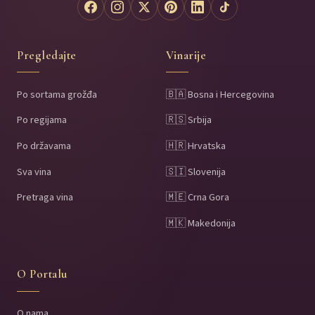
Pregledajte
Vinarije
Po sortama grožđa
🇧🇦 Bosna i Hercegovina
Po regijama
🇷🇸 Srbija
Po državama
🇭🇷 Hrvatska
Sva vina
🇸🇮 Slovenija
Pretraga vina
🇲🇪 Crna Gora
🇲🇰 Makedonija
O Portalu
O nama