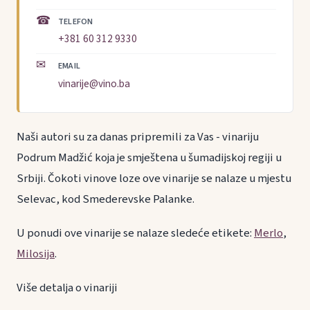
☎
TELEFON
+381 60 312 9330
✉
EMAIL
vinarije@vino.ba
Naši autori su za danas pripremili za Vas - vinariju
Podrum Madžić koja je smještena u šumadijskoj regiji u
Srbiji. Čokoti vinove loze ove vinarije se nalaze u mjestu
Selevac, kod Smederevske Palanke.
U ponudi ove vinarije se nalaze sledeće etikete:
Merlo
,
Milosija
.
Više detalja o vinariji