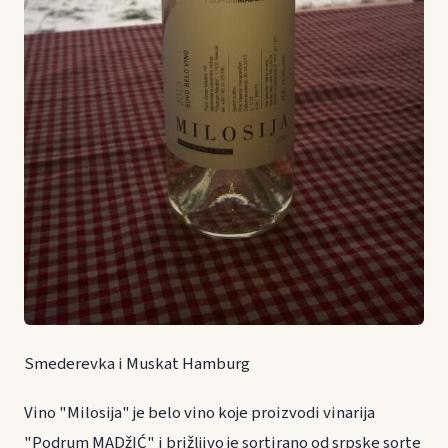
Smederevka i Muskat Hamburg
Vino "Milosija" je belo vino koje proizvodi vinarija
"Podrum MADžIĆ" i brižljivo je sortirano od srpske sorte