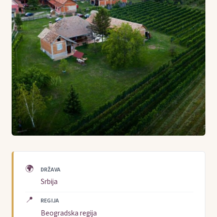
🌍
DRŽAVA
Srbija
📍
REGIJA
Beogradska regija