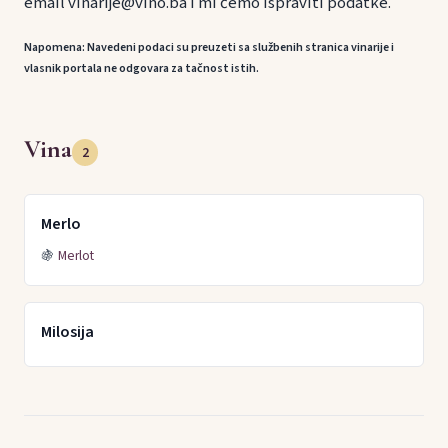
email vinarije@vino.ba i mi ćemo ispraviti podatke.
Napomena: Navedeni podaci su preuzeti sa službenih stranica vinarije i
vlasnik portala ne odgovara za tačnost istih.
Vina
2
Merlo
🍇
Merlot
Milosija