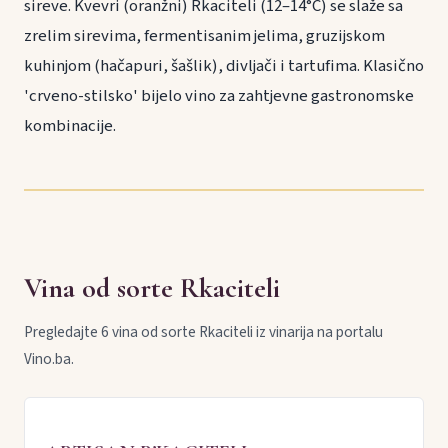
sireve. Kvevri (oranžni) Rkaciteli (12–14°C) se slaže sa
zrelim sirevima, fermentisanim jelima, gruzijskom
kuhinjom (hačapuri, šaš­lik), divljači i tartufima. Klasično
'crveno-stilsko' bijelo vino za zahtjevne gastronomske
kombinacije.
Vina od sorte Rkaciteli
Pregledajte 6 vina od sorte Rkaciteli iz vinarija na portalu
Vino.ba.