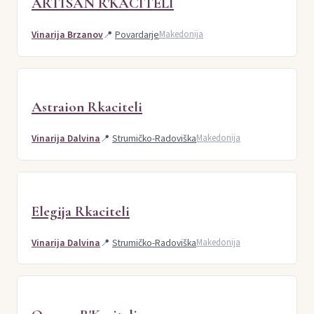
ARTISAN R’KACITELI
Vinarija Brzanov
📍
Povardarje
Makedonija
Astraion Rkaciteli
Vinarija Dalvina
📍
Strumičko-Radoviška
Makedonija
Elegija Rkaciteli
Vinarija Dalvina
📍
Strumičko-Radoviška
Makedonija