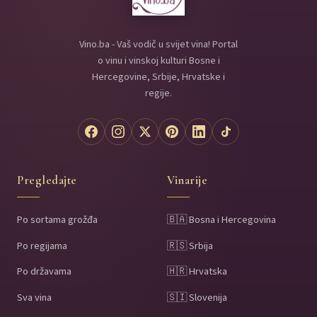
Vino.ba - Vaš vodič u svijet vina! Portal
o vinu i vinskoj kulturi Bosne i
Hercegovine, Srbije, Hrvatske i
regije.
Pregledajte
Vinarije
Po sortama grožđa
🇧🇦 Bosna i Hercegovina
Po regijama
🇷🇸 Srbija
Po državama
🇭🇷 Hrvatska
Sva vina
🇸🇮 Slovenija