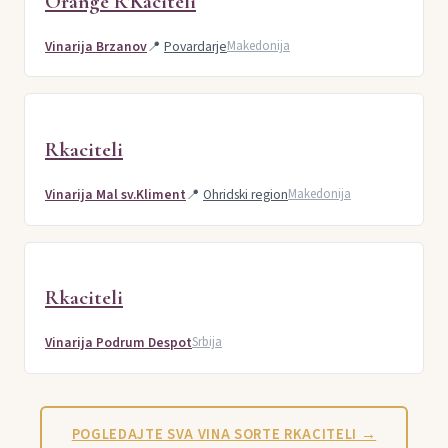
Orange R'Kaciteli
Vinarija Brzanov
📍
Povardarje
Makedonija
Rkaciteli
Vinarija Mal sv.Kliment
📍
Ohridski region
Makedonija
Rkaciteli
Vinarija Podrum Despot
Srbija
POGLEDAJTE SVA VINA SORTE RKACITELI →