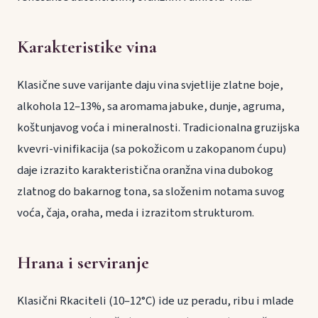
Karakteristike vina
Klasične suve varijante daju vina svjetlije zlatne boje,
alkohola 12–13%, sa aromama jabuke, dunje, agruma,
koštunjavog voća i mineralnosti. Tradicionalna gruzijska
kvevri-vinifikacija (sa pokožicom u zakopanom ćupu)
daje izrazito karakteristična oranžna vina dubokog
zlatnog do bakarnog tona, sa složenim notama suvog
voća, čaja, oraha, meda i izrazitom strukturom.
Hrana i serviranje
Klasični Rkaciteli (10–12°C) ide uz peradu, ribu i mlade