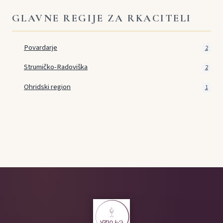
GLAVNE REGIJE ZA RKACITELI
Povardarje
2
Strumičko-Radoviška
2
Ohridski region
1