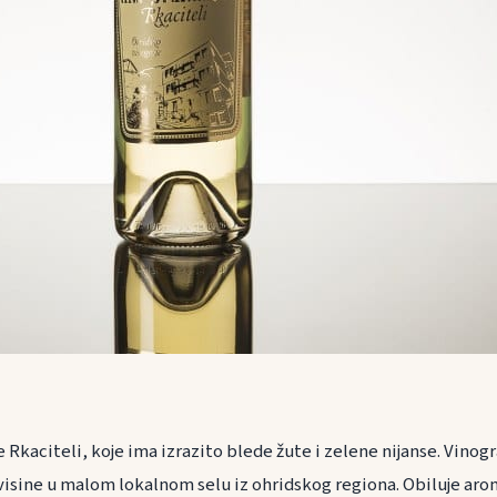
 Rkaciteli, koje ima izrazito blede žute i zelene nijanse. Vinogr
isine u malom lokalnom selu iz ohridskog regiona. Obiluje ar