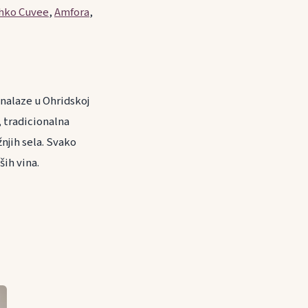
hko Cuvee
,
Amfora
,
 nalaze u Ohridskoj
, tradicionalna
žnjih sela. Svako
ših vina.