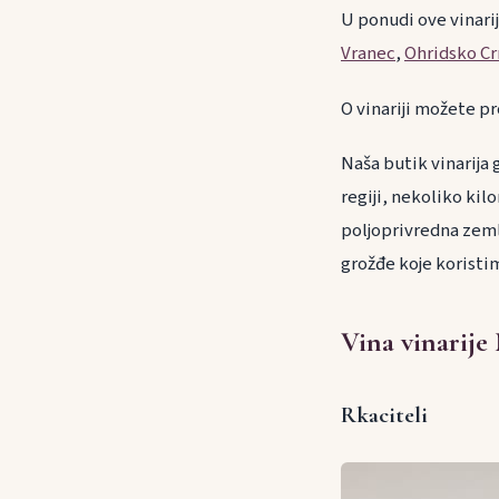
U ponudi ove vinari
Vranec
,
Ohridsko C
O vinariji možete pr
Naša butik vinarija 
regiji, nekoliko kil
poljoprivredna zemlj
grožđe koje koristim
Vina vinarije
Rkaciteli