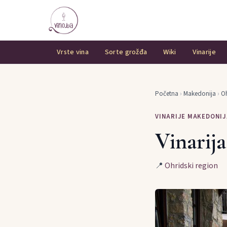
Vrste vina
Sorte grožđa
Wiki
Vinarije
Početna
›
Makedonija
›
Oh
VINARIJE MAKEDONIJ
Vinarij
📍
Ohridski region