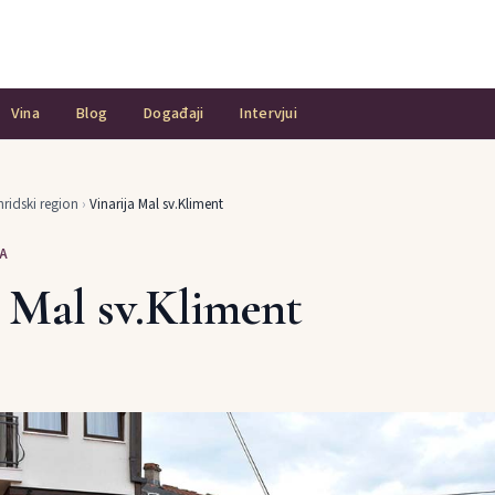
Vina
Blog
Događaji
Intervjui
ridski region
›
Vinarija Mal sv.Kliment
A
a Mal sv.Kliment