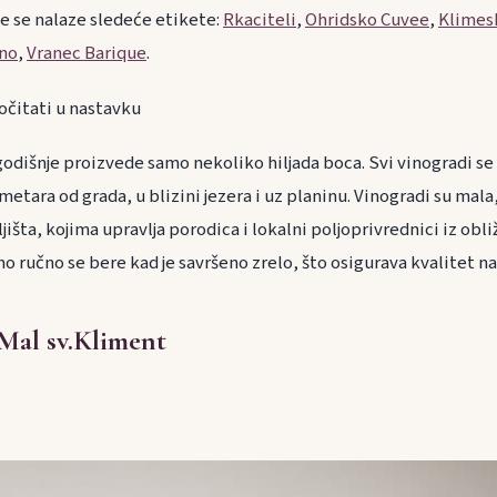
je se nalaze sledeće etikete:
Rkaciteli
,
Ohridsko Cuvee
,
Klimes
rno
,
Vranec Barique
.
očitati u nastavku
godišnje proizvede samo nekoliko hiljada boca. Svi vinogradi se
ometara od grada, u blizini jezera i uz planinu. Vinogradi su mala
išta, kojima upravlja porodica i lokalni poljoprivrednici iz obli
o ručno se bere kad je savršeno zrelo, što osigurava kvalitet na
 Mal sv.Kliment