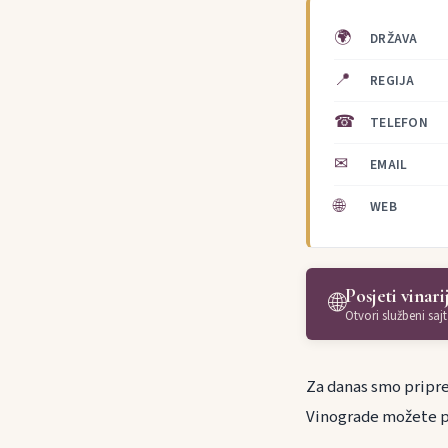
🌍
DRŽAVA
📍
REGIJA
☎
TELEFON
✉
EMAIL
🌐
WEB
Posjeti vinari
🌐
Otvori službeni sajt
Za danas smo priprem
Vinograde možete po