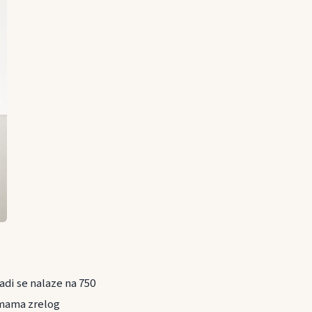
adi se nalaze na 750
omama zrelog