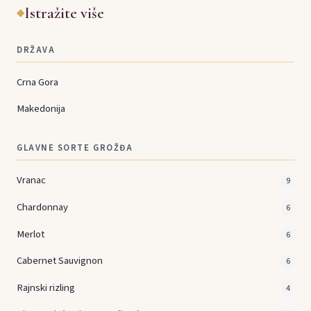
Istražite više
◆
DRŽAVA
Crna Gora
Makedonija
GLAVNE SORTE GROŽĐA
Vranac
9
Chardonnay
6
Merlot
6
Cabernet Sauvignon
6
Rajnski rizling
4