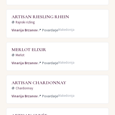
ARTISAN RIESLING RHEIN
🍇
Rajnski rizling
Makedonija
Vinarija Brzanov
📍
Povardarje
MERLOT ELIXIR
🍇
Merlot
Makedonija
Vinarija Brzanov
📍
Povardarje
ARTISAN CHARDONNAY
🍇
Chardonnay
Makedonija
Vinarija Brzanov
📍
Povardarje