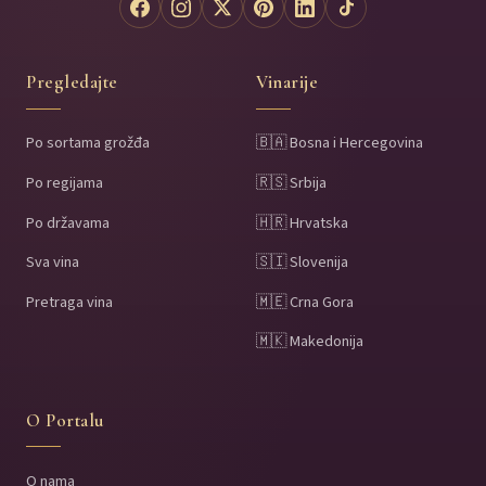
Pregledajte
Vinarije
Po sortama grožđa
🇧🇦 Bosna i Hercegovina
Po regijama
🇷🇸 Srbija
Po državama
🇭🇷 Hrvatska
Sva vina
🇸🇮 Slovenija
Pretraga vina
🇲🇪 Crna Gora
🇲🇰 Makedonija
O Portalu
O nama