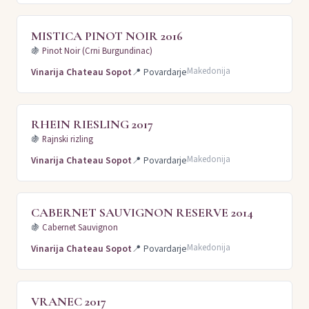
MISTICA PINOT NOIR 2016
🍇
Pinot Noir (Crni Burgundinac)
Makedonija
Vinarija Chateau Sopot
📍
Povardarje
RHEIN RIESLING 2017
🍇
Rajnski rizling
Makedonija
Vinarija Chateau Sopot
📍
Povardarje
CABERNET SAUVIGNON RESERVE 2014
🍇
Cabernet Sauvignon
Makedonija
Vinarija Chateau Sopot
📍
Povardarje
VRANEC 2017