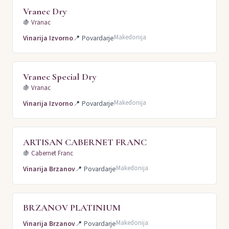
Vranec Dry
🍇
Vranac
Makedonija
Vinarija Izvorno
📍
Povardarje
Vranec Special Dry
🍇
Vranac
Makedonija
Vinarija Izvorno
📍
Povardarje
ARTISAN CABERNET FRANC
🍇
Cabernet Franc
Makedonija
Vinarija Brzanov
📍
Povardarje
BRZANOV PLATINIUM
Makedonija
Vinarija Brzanov
📍
Povardarje