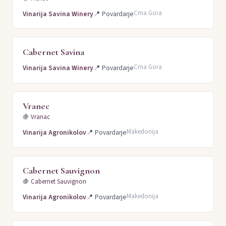
Crna Gora
Vinarija Savina Winery
📍
Povardarje
Cabernet Savina
Crna Gora
Vinarija Savina Winery
📍
Povardarje
Vranec
🍇
Vranac
Makedonija
Vinarija Agronikolov
📍
Povardarje
Cabernet Sauvignon
🍇
Cabernet Sauvignon
Makedonija
Vinarija Agronikolov
📍
Povardarje