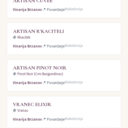
ARTISAN CUVÉE
Makedonija
Vinarija Brzanov
📍
Povardarje
ARTISAN R’KACITELI
🍇
Rkaciteli
Makedonija
Vinarija Brzanov
📍
Povardarje
ARTISAN PINOT NOIR
🍇
Pinot Noir (Crni Burgundinac)
Makedonija
Vinarija Brzanov
📍
Povardarje
VRANEC ELIXIR
🍇
Vranac
Makedonija
Vinarija Brzanov
📍
Povardarje