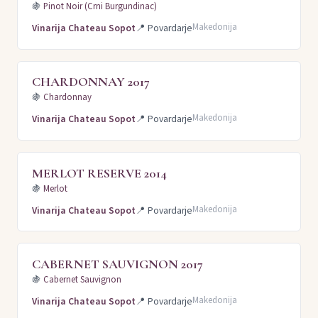
🍇
Pinot Noir (Crni Burgundinac)
Makedonija
Vinarija Chateau Sopot
📍
Povardarje
CHARDONNAY 2017
🍇
Chardonnay
Makedonija
Vinarija Chateau Sopot
📍
Povardarje
MERLOT RESERVE 2014
🍇
Merlot
Makedonija
Vinarija Chateau Sopot
📍
Povardarje
CABERNET SAUVIGNON 2017
🍇
Cabernet Sauvignon
Makedonija
Vinarija Chateau Sopot
📍
Povardarje