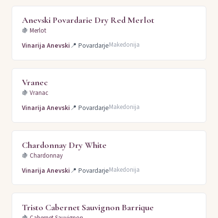
Anevski Povardarie Dry Red Merlot
🍇
Merlot
Makedonija
Vinarija Anevski
📍
Povardarje
Vranec
🍇
Vranac
Makedonija
Vinarija Anevski
📍
Povardarje
Chardonnay Dry White
🍇
Chardonnay
Makedonija
Vinarija Anevski
📍
Povardarje
Tristo Cabernet Sauvignon Barrique
🍇
Cabernet Sauvignon