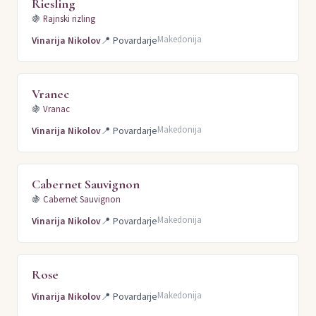
Riesling
🍇
Rajnski rizling
Makedonija
Vinarija Nikolov
📍
Povardarje
Vranec
🍇
Vranac
Makedonija
Vinarija Nikolov
📍
Povardarje
Cabernet Sauvignon
🍇
Cabernet Sauvignon
Makedonija
Vinarija Nikolov
📍
Povardarje
Rose
Makedonija
Vinarija Nikolov
📍
Povardarje