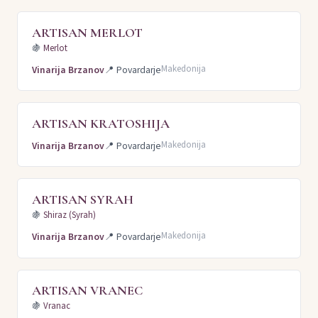
ARTISAN MERLOT
🍇
Merlot
Makedonija
Vinarija Brzanov
📍
Povardarje
ARTISAN KRATOSHIJA
Makedonija
Vinarija Brzanov
📍
Povardarje
ARTISAN SYRAH
🍇
Shiraz (Syrah)
Makedonija
Vinarija Brzanov
📍
Povardarje
ARTISAN VRANEC
🍇
Vranac