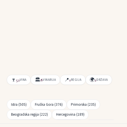
🍷
🏛
📍
🌍
52
8
1
2
VINA
VINARIJA
REGIJA
DRŽAVA
Istra (505)
Fruška Gora (376)
Primorska (235)
Beogradska regija (222)
Hercegovina (189)
Bregovita Hrvatska (163)
Slavonija (149)
Dalmacija (141)