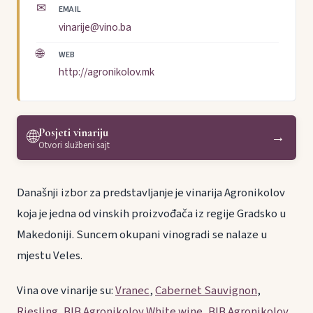
✉
EMAIL
vinarije@vino.ba
🌐
WEB
http://agronikolov.mk
Posjeti vinariju
🌐
→
Otvori službeni sajt
Današnji izbor za predstavljanje je vinarija Agronikolov
koja je jedna od vinskih proizvođača iz regije Gradsko u
Makedoniji. Suncem okupani vinogradi se nalaze u
mjestu Veles.
Vina ove vinarije su:
Vranec
,
Cabernet Sauvignon
,
Riesling
,
BIB Agronikolov White wine
,
BIB Agronikolov