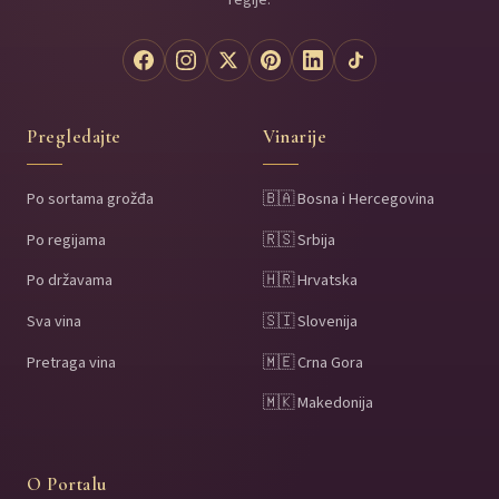
Pregledajte
Vinarije
Po sortama grožđa
🇧🇦 Bosna i Hercegovina
Po regijama
🇷🇸 Srbija
Po državama
🇭🇷 Hrvatska
Sva vina
🇸🇮 Slovenija
Pretraga vina
🇲🇪 Crna Gora
🇲🇰 Makedonija
O Portalu