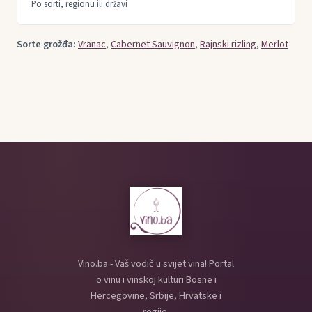
Po sorti, regionu ili državi
Sorte grožđa:
Vranac
,
Cabernet Sauvignon
,
Rajnski rizling
,
Merlot
Vino.ba - Vaš vodič u svijet vina! Portal
o vinu i vinskoj kulturi Bosne i
Hercegovine, Srbije, Hrvatske i
regije.