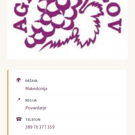
🌍
DRŽAVA
Makedonija
📍
REGIJA
Povardarje
☎
TELEFON
389 70 377 359