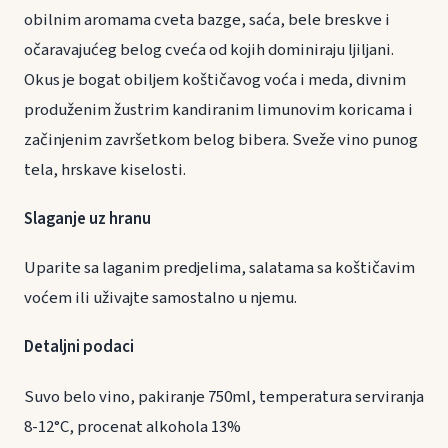
obilnim aromama cveta bazge, saća, bele breskve i
očaravajućeg belog cveća od kojih dominiraju ljiljani.
Okus je bogat obiljem koštičavog voća i meda, divnim
produženim žustrim kandiranim limunovim koricama i
začinjenim završetkom belog bibera. Sveže vino punog
tela, hrskave kiselosti.
Slaganje uz hranu
Uparite sa laganim predjelima, salatama sa koštičavim
voćem ili uživajte samostalno u njemu.
Detaljni podaci
Suvo belo vino, pakiranje 750ml, temperatura serviranja
8-12°C, procenat alkohola 13%