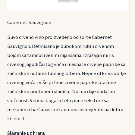
Cabernet Sauvignon
Suvo crveno vino proizvedeno od sorte Cabernet
Sauvignon. Definisano je dubokom rubin crvenom
bojom sa tamnocrvenim nijansama. Izražajan miris
crvenog jagodičastog voća i mesnate crvene paprike sa
začinskim notama tamnog bibera. Nepce otkriva obilje
crvenog voća i više pržene crvene paprike praćene
začinskim podtonom sladića, što mu daje dodatnu
složenost. Veoma bogato telo pune teksture sa
mekanim i baršunastim taninima oslonjenim na dobru
kiselost.
Slaganje uz hranu