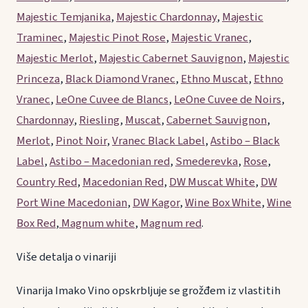
Majestic Temjanika
,
Majestic Chardonnay
,
Majestic
Traminec
,
Majestic Pinot Rose
,
Majestic Vranec
,
Majestic Merlot
,
Majestic Cabernet Sauvignon
,
Majestic
Princeza
,
Black Diamond Vranec
,
Ethno Muscat
,
Ethno
Vranec
,
LeOne Cuvee de Blancs
,
LeOne Cuvee de Noirs
,
Chardonnay
,
Riesling
,
Muscat
,
Cabernet Sauvignon
,
Merlot
,
Pinot Noir
,
Vranec Black Label
,
Astibo – Black
Label
,
Astibo – Macedonian red
,
Smederevka
,
Rose
,
Country Red
,
Macedonian Red
,
DW Muscat White
,
DW
Port Wine Macedonian
,
DW Kagor
,
Wine Box White
,
Wine
Box Red
,
Magnum white
,
Magnum red
.
Više detalja o vinariji
Vinarija Imako Vino opskrbljuje se grožđem iz vlastitih