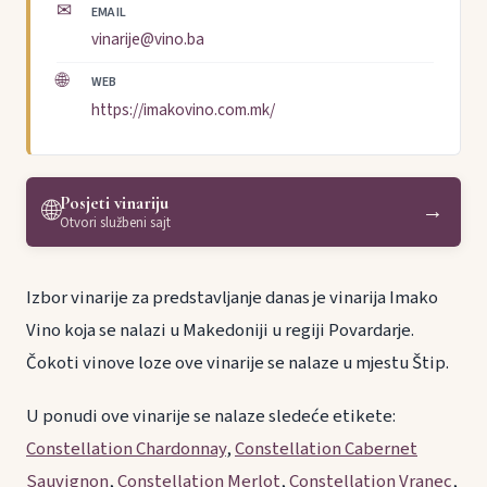
✉
EMAIL
vinarije@vino.ba
🌐
WEB
https://imakovino.com.mk/
Posjeti vinariju
🌐
→
Otvori službeni sajt
Izbor vinarije za predstavljanje danas je vinarija Imako
Vino koja se nalazi u Makedoniji u regiji Povardarje.
Čokoti vinove loze ove vinarije se nalaze u mjestu Štip.
U ponudi ove vinarije se nalaze sledeće etikete:
Constellation Chardonnay
,
Constellation Cabernet
Sauvignon
,
Constellation Merlot
,
Constellation Vranec
,