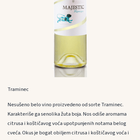
Traminec
Nesušeno belo vino proizvedeno od sorte Traminec.
Karakteriše ga senolika žuta boja. Nos odiše aromama
citrusa i koštičavog voća upotpunjenih notama belog
cveća. Okus je bogat obiljem citrusa i koštičavog voća i