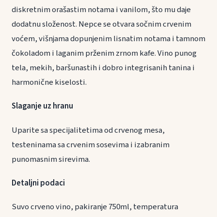
diskretnim orašastim notama i vanilom, što mu daje
dodatnu složenost. Nepce se otvara sočnim crvenim
voćem, višnjama dopunjenim lisnatim notama i tamnom
čokoladom i laganim prženim zrnom kafe. Vino punog
tela, mekih, baršunastih i dobro integrisanih tanina i
harmonične kiselosti.
Slaganje uz hranu
Uparite sa specijalitetima od crvenog mesa,
testeninama sa crvenim sosevima i izabranim
punomasnim sirevima.
Detaljni podaci
Suvo crveno vino, pakiranje 750ml, temperatura