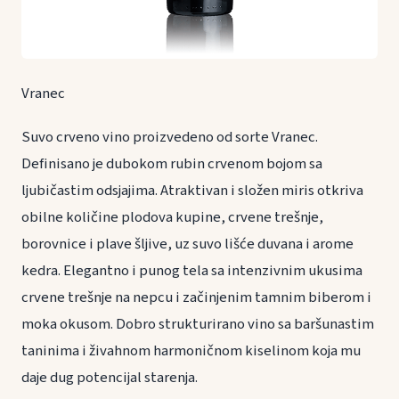
Vranec
Suvo crveno vino proizvedeno od sorte Vranec.
Definisano je dubokom rubin crvenom bojom sa
ljubičastim odsjajima. Atraktivan i složen miris otkriva
obilne količine plodova kupine, crvene trešnje,
borovnice i plave šljive, uz suvo lišće duvana i arome
kedra. Elegantno i punog tela sa intenzivnim ukusima
crvene trešnje na nepcu i začinjenim tamnim biberom i
moka okusom. Dobro strukturirano vino sa baršunastim
taninima i živahnom harmoničnom kiselinom koja mu
daje dug potencijal starenja.