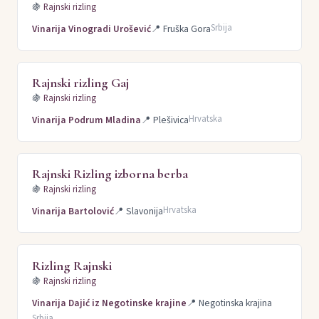
🍇
Rajnski rizling
Srbija
Vinarija Vinogradi Urošević
📍
Fruška Gora
Rajnski rizling Gaj
🍇
Rajnski rizling
Hrvatska
Vinarija Podrum Mladina
📍
Plešivica
Rajnski Rizling izborna berba
🍇
Rajnski rizling
Hrvatska
Vinarija Bartolović
📍
Slavonija
Rizling Rajnski
🍇
Rajnski rizling
Vinarija Dajić iz Negotinske krajine
📍
Negotinska krajina
Srbija