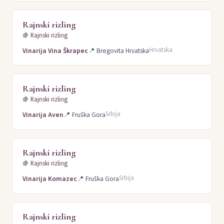
Rajnski rizling
🍇
Rajnski rizling
Hrvatska
Vinarija Vina Škrapec
📍
Bregovita Hrvatska
Rajnski rizling
🍇
Rajnski rizling
Srbija
Vinarija Aven
📍
Fruška Gora
Rajnski rizling
🍇
Rajnski rizling
Srbija
Vinarija Komazec
📍
Fruška Gora
Rajnski rizling