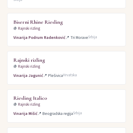
Biserni Rhine Riesling
🍇
Rajnski rizling
Srbija
Vinarija Podrum Radenković
📍
Tri Morave
Rajnski rizling
🍇
Rajnski rizling
Hrvatska
Vinarija Jagunić
📍
Plešivica
Riesling Italico
🍇
Rajnski rizling
Srbija
Vinarija Mišić
📍
Beogradska regija