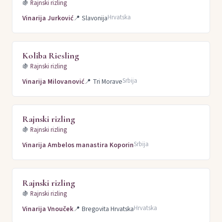
🍇
Rajnski rizling
Hrvatska
Vinarija Jurković
📍
Slavonija
Koliba Riesling
🍇
Rajnski rizling
Srbija
Vinarija Milovanović
📍
Tri Morave
Rajnski rizling
🍇
Rajnski rizling
Srbija
Vinarija Ambelos manastira Koporin
Rajnski rizling
🍇
Rajnski rizling
Hrvatska
Vinarija Vnouček
📍
Bregovita Hrvatska