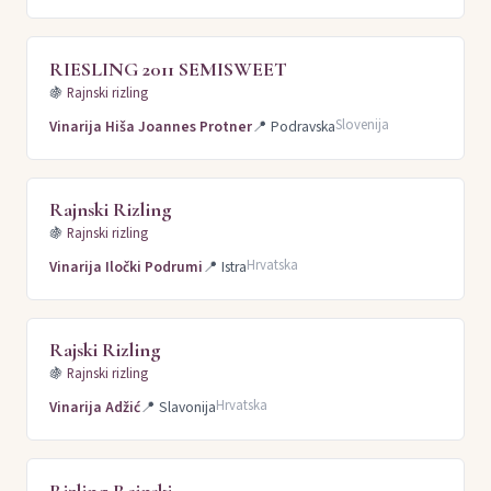
RIESLING 2011 SEMISWEET
🍇
Rajnski rizling
Slovenija
Vinarija Hiša Joannes Protner
📍
Podravska
Rajnski Rizling
🍇
Rajnski rizling
Hrvatska
Vinarija Iločki Podrumi
📍
Istra
Rajski Rizling
🍇
Rajnski rizling
Hrvatska
Vinarija Adžić
📍
Slavonija
Rizling Rajnski