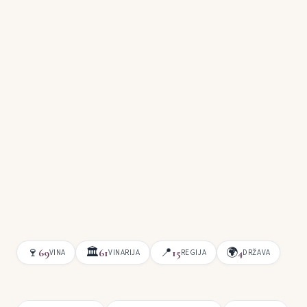
🍷
🏛
📍
🌍
69
61
15
4
VINA
VINARIJA
REGIJA
DRŽAVA