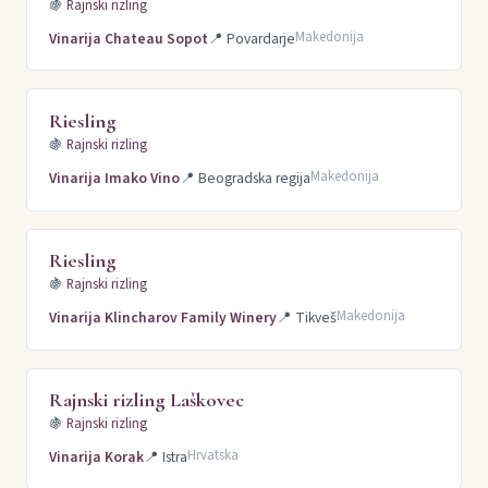
🍇
Rajnski rizling
Makedonija
Vinarija Chateau Sopot
📍
Povardarje
Riesling
🍇
Rajnski rizling
Makedonija
Vinarija Imako Vino
📍
Beogradska regija
Riesling
🍇
Rajnski rizling
Makedonija
Vinarija Klincharov Family Winery
📍
Tikveš
Rajnski rizling Laškovec
🍇
Rajnski rizling
Hrvatska
Vinarija Korak
📍
Istra