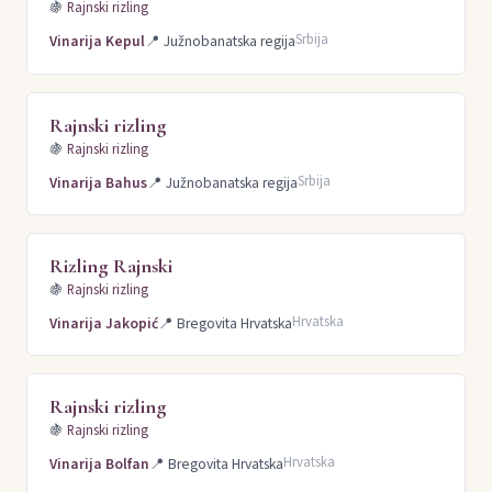
🍇
Rajnski rizling
Srbija
Vinarija Kepul
📍
Južnobanatska regija
Rajnski rizling
🍇
Rajnski rizling
Srbija
Vinarija Bahus
📍
Južnobanatska regija
Rizling Rajnski
🍇
Rajnski rizling
Hrvatska
Vinarija Jakopić
📍
Bregovita Hrvatska
Rajnski rizling
🍇
Rajnski rizling
Hrvatska
Vinarija Bolfan
📍
Bregovita Hrvatska