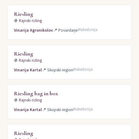
Riesling
🍇
Rajnski rizling
Makedonija
Vinarija Agronikolov
📍
Povardarje
Riesling
🍇
Rajnski rizling
Makedonija
Vinarija Kartal
📍
Skopski region
Riesling bag in box
🍇
Rajnski rizling
Makedonija
Vinarija Kartal
📍
Skopski region
Riesling