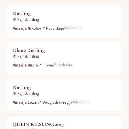
Riesling
🍇
Rajnski rizling
Makedonija
Vinarija Nikolov
📍
Povardarje
Rhine Riesling
🍇
Rajnski rizling
Makedonija
Vinarija Dudin
📍
Tikveš
Riesling
🍇
Rajnski rizling
Makedonija
Vinarija Lozar
📍
Beogradska regija
RHEIN RIESLING 2017