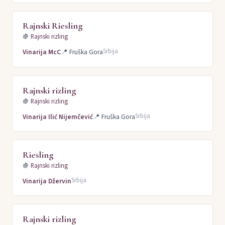
Rajnski Riesling
🍇
Rajnski rizling
Srbija
Vinarija McC
📍
Fruška Gora
Rajnski rizling
🍇
Rajnski rizling
Srbija
Vinarija Ilić Nijemčević
📍
Fruška Gora
Riesling
🍇
Rajnski rizling
Srbija
Vinarija Džervin
Rajnski rizling