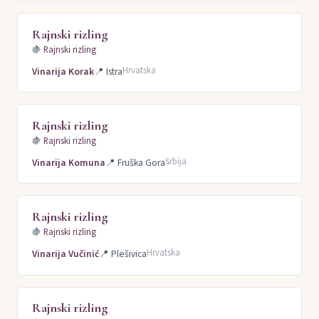
Rajnski rizling
🍇
Rajnski rizling
Hrvatska
Vinarija Korak
📍
Istra
Rajnski rizling
🍇
Rajnski rizling
Srbija
Vinarija Komuna
📍
Fruška Gora
Rajnski rizling
🍇
Rajnski rizling
Hrvatska
Vinarija Vučinić
📍
Plešivica
Rajnski rizling