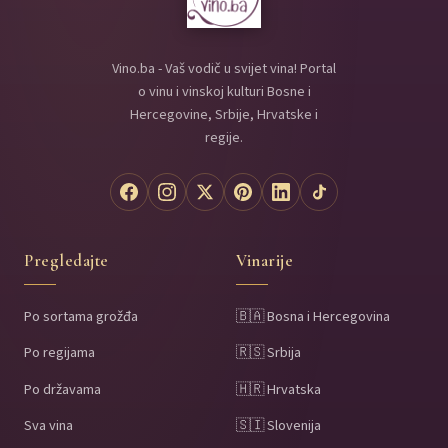
Vino.ba - Vaš vodič u svijet vina! Portal
o vinu i vinskoj kulturi Bosne i
Hercegovine, Srbije, Hrvatske i
regije.
Pregledajte
Vinarije
Po sortama grožđa
🇧🇦 Bosna i Hercegovina
Po regijama
🇷🇸 Srbija
Po državama
🇭🇷 Hrvatska
Sva vina
🇸🇮 Slovenija