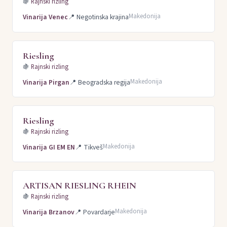
🍇
Rajnski rizling
Makedonija
Vinarija Venec
📍
Negotinska krajina
Riesling
🍇
Rajnski rizling
Makedonija
Vinarija Pirgan
📍
Beogradska regija
Riesling
🍇
Rajnski rizling
Makedonija
Vinarija GI EM EN
📍
Tikveš
ARTISAN RIESLING RHEIN
🍇
Rajnski rizling
Makedonija
Vinarija Brzanov
📍
Povardarje