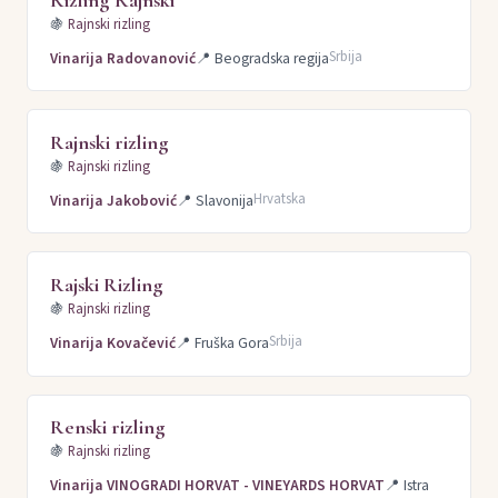
🍇
Rajnski rizling
Srbija
Vinarija Radovanović
📍
Beogradska regija
Rajnski rizling
🍇
Rajnski rizling
Hrvatska
Vinarija Jakobović
📍
Slavonija
Rajski Rizling
🍇
Rajnski rizling
Srbija
Vinarija Kovačević
📍
Fruška Gora
Renski rizling
🍇
Rajnski rizling
Vinarija VINOGRADI HORVAT - VINEYARDS HORVAT
📍
Istra