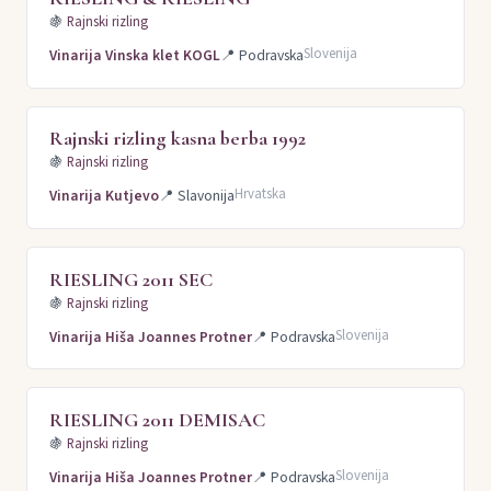
🍇
Rajnski rizling
Slovenija
Vinarija Vinska klet KOGL
📍
Podravska
Rajnski rizling kasna berba 1992
🍇
Rajnski rizling
Hrvatska
Vinarija Kutjevo
📍
Slavonija
RIESLING 2011 SEC
🍇
Rajnski rizling
Slovenija
Vinarija Hiša Joannes Protner
📍
Podravska
RIESLING 2011 DEMISAC
🍇
Rajnski rizling
Slovenija
Vinarija Hiša Joannes Protner
📍
Podravska