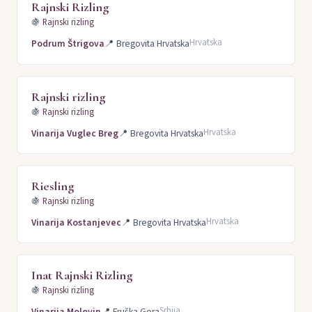
Rajnski Rizling
🍇
Rajnski rizling
Hrvatska
Podrum Štrigova
📍
Bregovita Hrvatska
Rajnski rizling
🍇
Rajnski rizling
Hrvatska
Vinarija Vuglec Breg
📍
Bregovita Hrvatska
Riesling
🍇
Rajnski rizling
Hrvatska
Vinarija Kostanjevec
📍
Bregovita Hrvatska
Inat Rajnski Rizling
🍇
Rajnski rizling
Srbija
Vinarija Molovin
📍
Fruška Gora