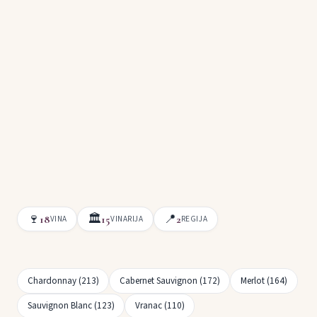
🍷
🏛
📍
18
15
2
VINA
VINARIJA
REGIJA
Chardonnay (213)
Cabernet Sauvignon (172)
Merlot (164)
Sauvignon Blanc (123)
Vranac (110)