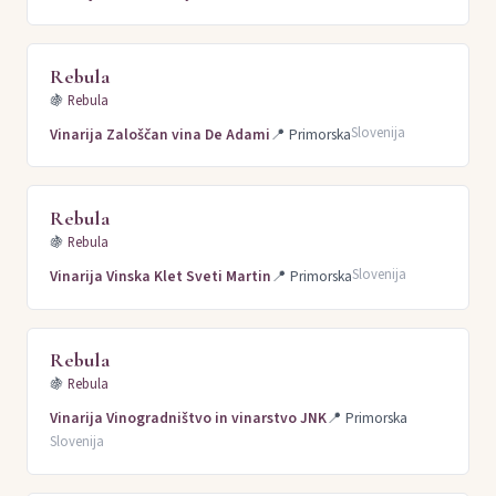
Rebula
🍇
Rebula
Slovenija
Vinarija Zaloščan vina De Adami
📍
Primorska
Rebula
🍇
Rebula
Slovenija
Vinarija Vinska Klet Sveti Martin
📍
Primorska
Rebula
🍇
Rebula
Vinarija Vinogradništvo in vinarstvo JNK
📍
Primorska
Slovenija