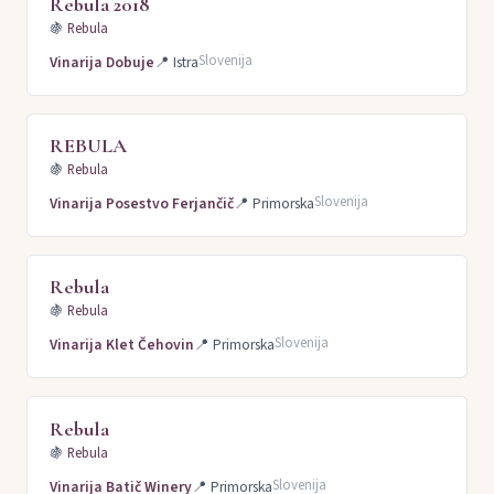
Rebula 2018
🍇
Rebula
Slovenija
Vinarija Dobuje
📍
Istra
REBULA
🍇
Rebula
Slovenija
Vinarija Posestvo Ferjančič
📍
Primorska
Rebula
🍇
Rebula
Slovenija
Vinarija Klet Čehovin
📍
Primorska
Rebula
🍇
Rebula
Slovenija
Vinarija Batič Winery
📍
Primorska