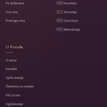
Po državama
🇭🇷 Hrvatska
Sva vina
🇸🇮 Slovenija
Pretraga vina
🇲🇪 Crna Gora
🇲🇰 Makedonija
O Portalu
O nama
Kontakt
Upiši vinariju
Članarina za vinarije
Piši za nas
Oglašavanje