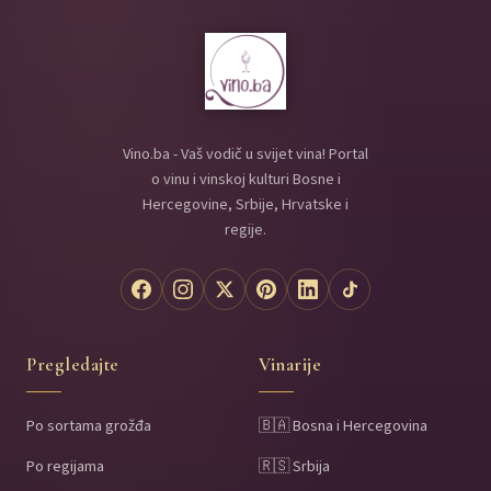
Vino.ba - Vaš vodič u svijet vina! Portal
o vinu i vinskoj kulturi Bosne i
Hercegovine, Srbije, Hrvatske i
regije.
Pregledajte
Vinarije
Po sortama grožđa
🇧🇦 Bosna i Hercegovina
Po regijama
🇷🇸 Srbija