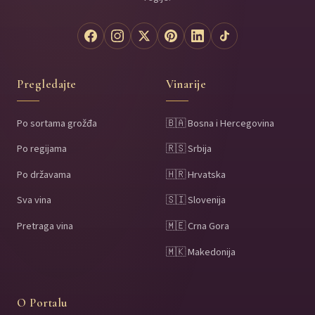
Pregledajte
Vinarije
Po sortama grožđa
🇧🇦 Bosna i Hercegovina
Po regijama
🇷🇸 Srbija
Po državama
🇭🇷 Hrvatska
Sva vina
🇸🇮 Slovenija
Pretraga vina
🇲🇪 Crna Gora
🇲🇰 Makedonija
O Portalu