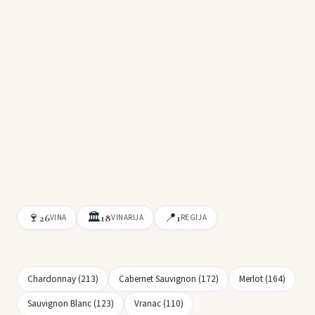
🍷
🏛
📍
26
18
1
VINA
VINARIJA
REGIJA
Chardonnay (213)
Cabernet Sauvignon (172)
Merlot (164)
Sauvignon Blanc (123)
Vranac (110)