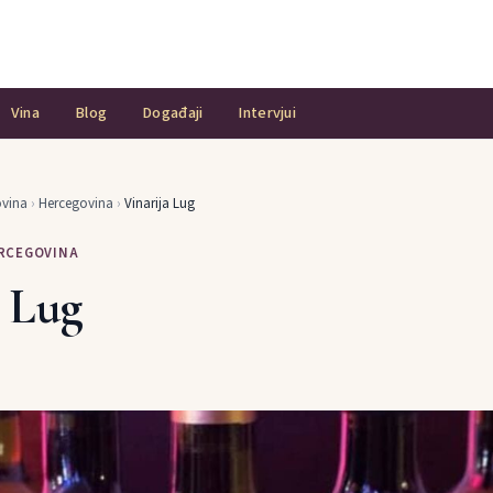
Vina
Blog
Događaji
Intervjui
ovina
›
Hercegovina
›
Vinarija Lug
ERCEGOVINA
a Lug