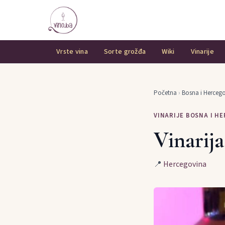
Vrste vina
Sorte grožđa
Wiki
Vinarije
Početna
›
Bosna i Herceg
VINARIJE BOSNA I H
Vinarij
📍
Hercegovina