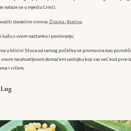
je nalaze se u mjestu Crnići.
hvaliti sledećim vinima:
Žilavka
,
Blatina
.
iji kažu o svom nastanku i poslovanju
ćima u blizini Stoca od samog početka se promovira kao porodičn
a onom neuhvatljivom domaćem sastojku koji vas već kod prve ka
šama i vrčem.
 Lug