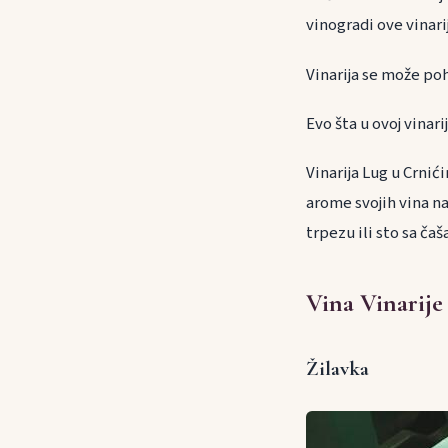
vinogradi ove vinari
Vinarija se može po
Evo šta u ovoj vinar
Vinarija Lug u Crni
arome svojih vina n
trpezu ili sto sa ča
Vina Vinarije
Žilavka