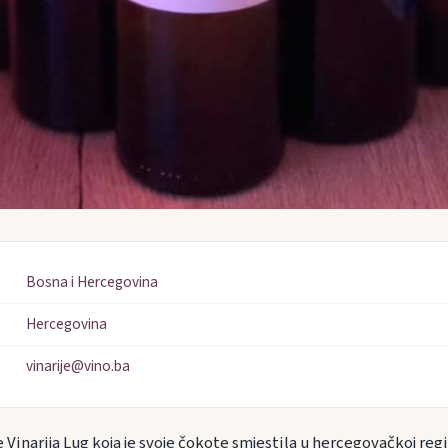
Bosna i Hercegovina
Hercegovina
vinarije@vino.ba
e Vinarija Lug koja je svoje čokote smjestila u hercegovačkoj regi