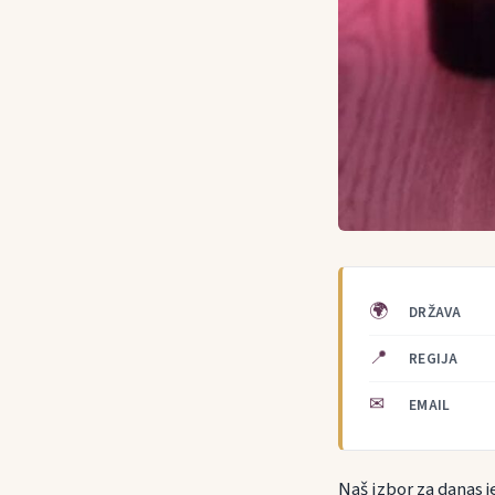
🌍
DRŽAVA
📍
REGIJA
✉
EMAIL
Naš izbor za danas j