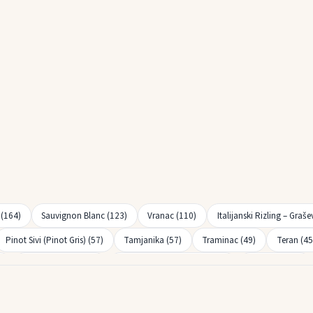
 (164)
Sauvignon Blanc (123)
Vranac (110)
Italijanski Rizling – Graše
Pinot Sivi (Pinot Gris) (57)
Tamjanika (57)
Traminac (49)
Teran (45
)
Cabernet Franc (22)
Pinot Bijeli (Pinot Blanc) (21)
Prokupac (19)
len (12)
Maraština (9)
Stanušina (9)
Muskat Hamburg (8)
Silvan