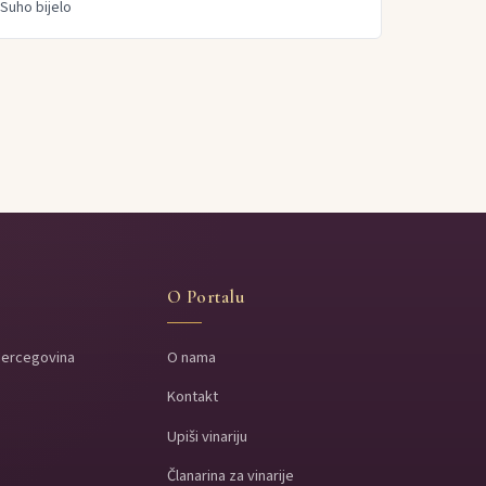
Suho bijelo
O Portalu
Hercegovina
O nama
Kontakt
a
Upiši vinariju
a
Članarina za vinarije