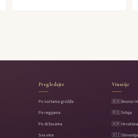
Pregledajte
Vinarije
Po sortama grožđa
🇧🇦 Bosna i 
Po regijama
🇷🇸 Srbija
Po državama
🇭🇷 Hrvatsk
Sva vina
🇸🇮 Slovenij