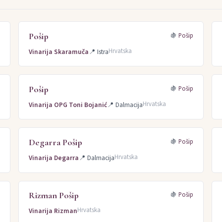
 (4)
Barbera (4)
Sauvignon (4)
Renski rizling (4)
Rizling italijanski
)
Muškat momjanski (3)
Trnjak (2)
Sangiovese (2)
Pinot Noir (2)
Pošip
p
🍇
Pošip
Šardone (2)
Kaberne sovinjon (2)
Grašac (2)
Malvazija istarska, Ter
Hrvatska
Vinarija Skaramuča
📍
Istra
Pošip
p
🍇
Pošip
Hrvatska
Vinarija OPG Toni Bojanić
📍
Dalmacija
Degarra Pošip
p
🍇
Pošip
Hrvatska
Vinarija Degarra
📍
Dalmacija
Rizman Pošip
p
🍇
Pošip
Hrvatska
Vinarija Rizman