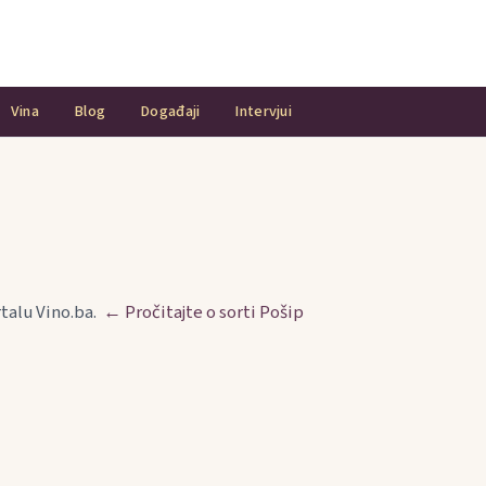
Vina
Blog
Događaji
Intervjui
rtalu Vino.ba.
← Pročitajte o sorti Pošip