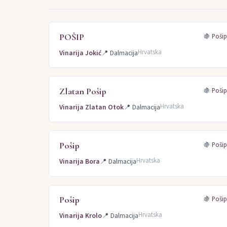
Sivi pinot (6)
Zweigelt (5)
Pinot crni (5)
Žlahtina
Zinfandel (3)
Rizling (3)
Graševina (3)
Probus (3
POŠIP
🍇
Poši
Laški rizling (2)
Furmint (Šipon) (2)
Župljanka (2)
Hrvatska
Vinarija Jokić
📍
Dalmacija
Muškat ruža porečki (2)
Zlatan Pošip
🍇
Poši
Hrvatska
Vinarija Zlatan Otok
📍
Dalmacija
Pošip
🍇
Poši
Hrvatska
Vinarija Bora
📍
Dalmacija
Pošip
🍇
Poši
Hrvatska
Vinarija Krolo
📍
Dalmacija