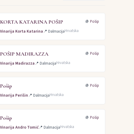
 (4)
Italijanski rizling (4)
Merlo (4)
Krstač (3)
Temjanika (2)
Syrah (2)
Modra frankinja (2)
KORTA KATARINA POŠIP
🍇
Pošip
an (2)
Malvazija Istarska (2)
Muškat žuti (2)
Hrvatska
Vinarija Korta Katarina
📍
Dalmacija
POŠIP MADIRAZZA
🍇
Pošip
Hrvatska
Vinarija Madirazza
📍
Dalmacija
Pošip
🍇
Pošip
Hrvatska
Vinarija Perišin
📍
Dalmacija
Pošip
🍇
Pošip
Hrvatska
Vinarija Andro Tomić
📍
Dalmacija