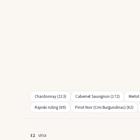
Chardonnay (213)
Cabernet Sauvignon (172)
Merlot
Rajnski rizling (69)
Pinot Noir (Crni Burgundinac) (62)
Shiraz (Syrah) (31)
Blatina (26)
Malvazija istarska (26
Pušipel (Furmint) (14)
Pinela (14)
Pošip (12)
Ze
12
vina