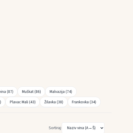
vina (87)
Muškat (86)
Malvazija (74)
)
Plavac Mali (43)
Žilavka (38)
Frankovka (34)
Rebula (18)
Refošk (18)
Smederevka (15)
ac (Silvaner) (7)
Škrlet (7)
Rkaciteli (6)
Sortiraj: