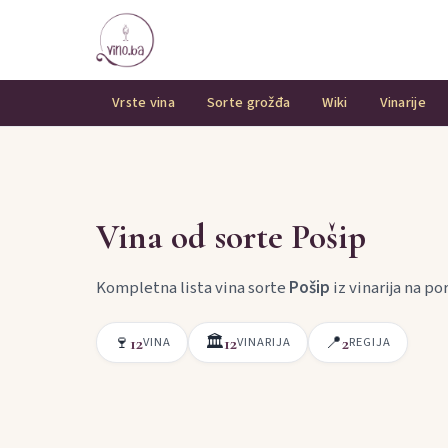
Vrste vina
Sorte grožđa
Wiki
Vinarije
Vina od sorte Pošip
Kompletna lista vina sorte
Pošip
iz vinarija na po
🍷
🏛
📍
12
12
2
VINA
VINARIJA
REGIJA