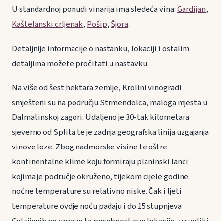
U standardnoj ponudi vinarija ima sledeća vina:
Gardijan
,
Kaštelanski crljenak
,
Pošip
,
Šjora
.
Detaljnije informacije o nastanku, lokaciji i ostalim
detaljima možete pročitati u nastavku
Na više od šest hektara zemlje, Krolini vinogradi
smješteni su na području Strmendolca, maloga mjesta u
Dalmatinskoj zagori. Udaljeno je 30-tak kilometara
sjeverno od Splita te je zadnja geografska linija uzgajanja
vinove loze. Zbog nadmorske visine te oštre
kontinentalne klime koju formiraju planinski lanci
kojima je područje okruženo, tijekom cijele godine
noćne temperature su relativno niske. Čak i ljeti
temperature ovdje noću padaju i do 15 stupnjeva
Celzijevih no upravo ta posebnost ove lokacije, uz veliki