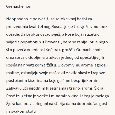
Grenache noir
Neophodno je posvetiti se selektivnoj berbi za
proizvodnju kvalitetnog Roséa, jer je to svježe vino, bez
dorade. Da bi okus ostao svjež, a Rosé boja izuzetno
svijetla poput onih u Provansi, bere se ranije, prije nego
što poveća vrijednost šećera u grožđu. Grenache noir
crna sorta uklopljena u luksuz jednog od upečatljivijih
Roséa na hrvatskom tržištu. U ovom vinu arome jagode i
maline, ostavljaju svoje maštovite svilenkaste tragove
postojanim kiselinama koje ga čine besprijekornim.
Zahvaljujući ugodnim kiselinama i trajnoj aromi, Šjora
Rosé izuzetno je svježe i mineralno vino. Iz tog je razloga
Šjora kao prava elegantna starija dama dobrodošao gost
na svakom stolu.