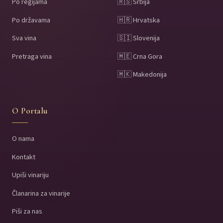
Po regijama
🇷🇸 Srbija
Po državama
🇭🇷 Hrvatska
Sva vina
🇸🇮 Slovenija
Pretraga vina
🇲🇪 Crna Gora
🇲🇰 Makedonija
O Portalu
O nama
Kontakt
Upiši vinariju
Članarina za vinarije
Piši za nas