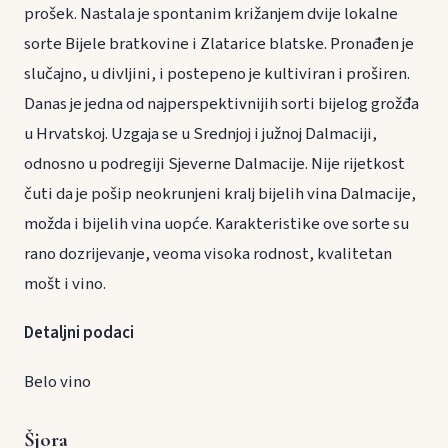
prošek. Nastala je spontanim križanjem dvije lokalne
sorte Bijele bratkovine i Zlatarice blatske. Pronađen je
slučajno, u divljini, i postepeno je kultiviran i proširen.
Danas je jedna od najperspektivnijih sorti bijelog grožđa
u Hrvatskoj. Uzgaja se u Srednjoj i južnoj Dalmaciji,
odnosno u podregiji Sjeverne Dalmacije. Nije rijetkost
čuti da je pošip neokrunjeni kralj bijelih vina Dalmacije,
možda i bijelih vina uopće. Karakteristike ove sorte su
rano dozrijevanje, veoma visoka rodnost, kvalitetan
mošt i vino.
Detaljni podaci
Belo vino
Šjora