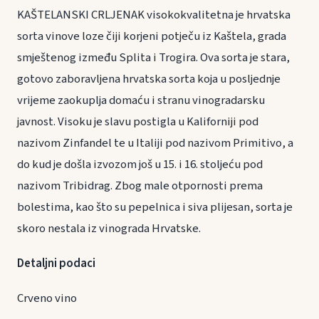
KAŠTELANSKI CRLJENAK visokokvalitetna je hrvatska
sorta vinove loze čiji korjeni potječu iz Kaštela, grada
smještenog između Splita i Trogira. Ova sorta je stara,
gotovo zaboravljena hrvatska sorta koja u posljednje
vrijeme zaokuplja domaću i stranu vinogradarsku
javnost. Visoku je slavu postigla u Kaliforniji pod
nazivom Zinfandel te u Italiji pod nazivom Primitivo, a
do kud je došla izvozom još u 15. i 16. stoljeću pod
nazivom Tribidrag. Zbog male otpornosti prema
bolestima, kao što su pepelnica i siva plijesan, sorta je
skoro nestala iz vinograda Hrvatske.
Detaljni podaci
Crveno vino