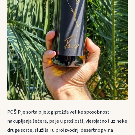
POŠIP je sorta bijelog grožđa velike sposobnosti
nakupljanja šećera, pa je u prošlosti, vjerojatno i uz neke
druge sorte, služila i u proizvodnji desertnog vina