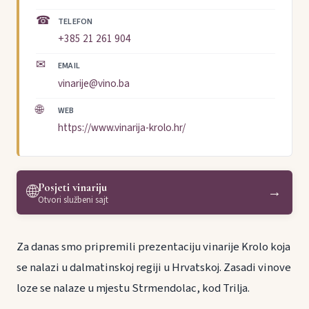
☎
TELEFON
+385 21 261 904
✉
EMAIL
vinarije@vino.ba
🌐
WEB
https://www.vinarija-krolo.hr/
Posjeti vinariju
🌐
→
Otvori službeni sajt
Za danas smo pripremili prezentaciju vinarije Krolo koja
se nalazi u dalmatinskoj regiji u Hrvatskoj. Zasadi vinove
loze se nalaze u mjestu Strmendolac, kod Trilja.