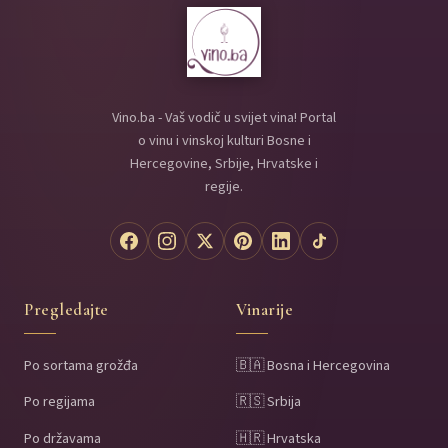
Vino.ba - Vaš vodič u svijet vina! Portal
o vinu i vinskoj kulturi Bosne i
Hercegovine, Srbije, Hrvatske i
regije.
Pregledajte
Vinarije
Po sortama grožđa
🇧🇦 Bosna i Hercegovina
Po regijama
🇷🇸 Srbija
Po državama
🇭🇷 Hrvatska