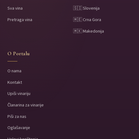
Sva vina
🇸🇮 Slovenija
Pretraga vina
🇲🇪 Crna Gora
🇲🇰 Makedonija
O Portalu
O nama
Kontakt
Upiši vinariju
Članarina za vinarije
Piši za nas
Oglašavanje