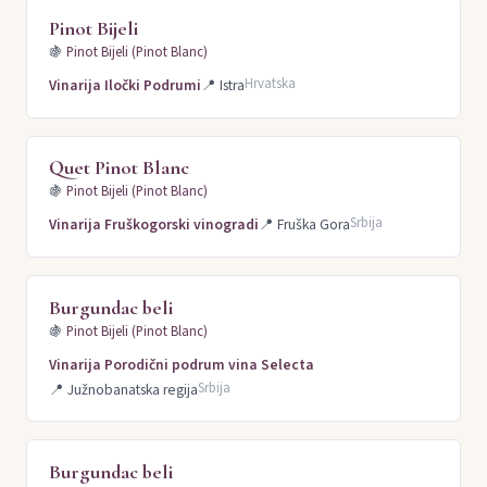
Pinot Bijeli
🍇
Pinot Bijeli (Pinot Blanc)
Hrvatska
Vinarija Iločki Podrumi
📍
Istra
Quet Pinot Blanc
🍇
Pinot Bijeli (Pinot Blanc)
Srbija
Vinarija Fruškogorski vinogradi
📍
Fruška Gora
Burgundac beli
🍇
Pinot Bijeli (Pinot Blanc)
Vinarija Porodični podrum vina Selecta
Srbija
📍
Južnobanatska regija
Burgundac beli