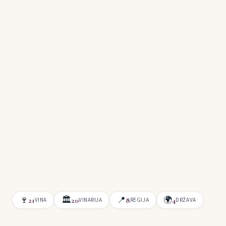
🍷
🏛
📍
🌍
21
20
8
4
VINA
VINARIJA
REGIJA
DRŽAVA