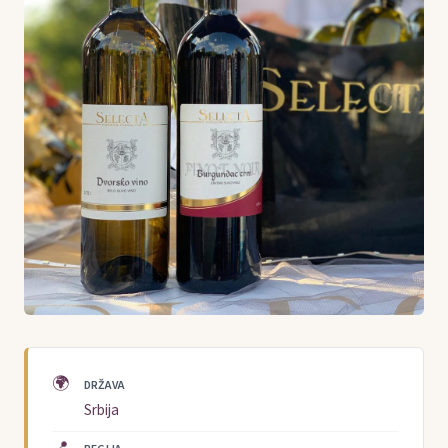
🌍
DRŽAVA
Srbija