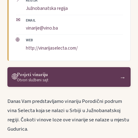
📍
REGIJA
Južnobanatska regija
✉
EMAIL
vinarije@vino.ba
🌐
WEB
http://vinarijaselecta.com/
Posjeti vinariju
🌐
→
Otvori službeni sajt
Danas Vam predstavljamo vinariju Porodični podrum
vina Selecta koja se nalazi u Srbiji u Južnobanatskoj
regiji. Čokoti vinove loze ove vinarije se nalaze u mjestu
Gudurica.