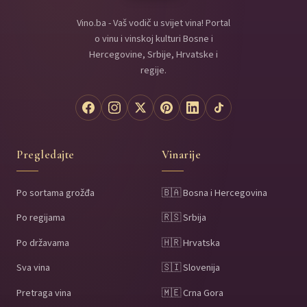
Vino.ba - Vaš vodič u svijet vina! Portal
o vinu i vinskoj kulturi Bosne i
Hercegovine, Srbije, Hrvatske i
regije.
Pregledajte
Vinarije
Po sortama grožđa
🇧🇦 Bosna i Hercegovina
Po regijama
🇷🇸 Srbija
Po državama
🇭🇷 Hrvatska
Sva vina
🇸🇮 Slovenija
Pretraga vina
🇲🇪 Crna Gora