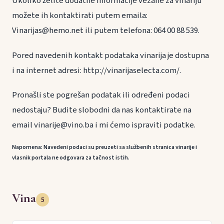
Ukoliko želite dodatne informacije vezane za vinariju
možete ih kontaktirati putem emaila:
Vinarijas@hemo.net ili putem telefona: 064 00 88 539.
Pored navedenih kontakt podataka vinarija je dostupna
i na internet adresi: http://vinarijaselecta.com/.
Pronašli ste pogrešan podatak ili određeni podaci
nedostaju? Budite slobodni da nas kontaktirate na
email vinarije@vino.ba i mi ćemo ispraviti podatke.
Napomena: Navedeni podaci su preuzeti sa službenih stranica vinarije i
vlasnik portala ne odgovara za tačnost istih.
Vina
5