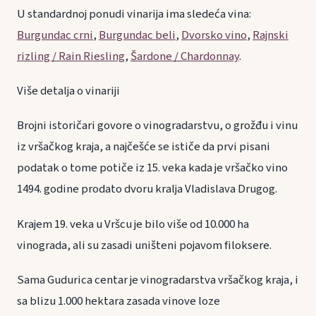
U standardnoj ponudi vinarija ima sledeća vina:
Burgundac crni
,
Burgundac beli
,
Dvorsko vino
,
Rajnski
rizling / Rain Riesling
,
Šardone / Chardonnay
.
Više detalja o vinariji
Brojni istoričari govore o vinogradarstvu, o grožđu i vinu
iz vršačkog kraja, a najčešće se ističe da prvi pisani
podatak o tome potiče iz 15. veka kada je vršačko vino
1494. godine prodato dvoru kralja Vladislava Drugog.
Krajem 19. veka u Vršcu je bilo više od 10.000 ha
vinograda, ali su zasadi uništeni pojavom filoksere.
Sama Gudurica centar je vinogradarstva vršačkog kraja, i
sa blizu 1.000 hektara zasada vinove loze